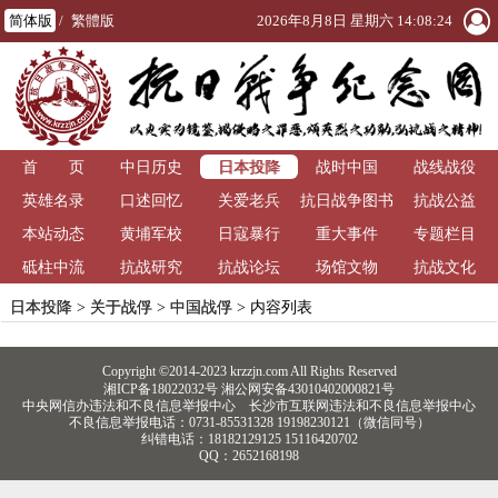
简体版
/
繁體版
2026年8月8日 星期六 14:08:24
日本投降
首 页
中日历史
战时中国
战线战役
英雄名录
口述回忆
关爱老兵
抗日战争图书
抗战公益
本站动态
黄埔军校
日寇暴行
重大事件
馆
专题栏目
砥柱中流
抗战研究
抗战论坛
场馆文物
抗战文化
日本投降
>
关于战俘
>
中国战俘
> 内容列表
Copyright ©2014-2023 krzzjn.com All Rights Reserved
湘ICP备18022032号 湘公网安备43010402000821号
中央网信办违法和不良信息举报中心
长沙市互联网违法和不良信息举报中心
不良信息举报电话：0731-85531328 19198230121（微信同号）
纠错电话：18182129125 15116420702
QQ：2652168198