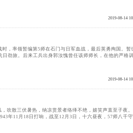
2019-08-14 10
战时，率领暂编第5师在石门与日军血战，最后英勇殉国。暂
抗日劲旅。后来工兵出身郭汝愧曾任该师师长，在他的严格
2019-08-14 10
，吹散三伏暑热，纳凉赏景者络绎不绝，嬉笑声直至子夜。
年11月18日打响，战至12月3日，十六昼夜，57师八千