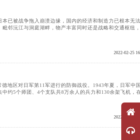
而日本已被战争拖入崩溃边缘，国内的经济和制造力已根本无
，毗邻沅江与洞庭湖畔，物产丰富同时还是战略和交通枢纽
2022-02-25 16
部常德地区对日军第11军进行的防御战役。1943年夏，日军中
约5个师团、4个支队共8万余人的兵力和130余架飞机，
2022-02-15 09