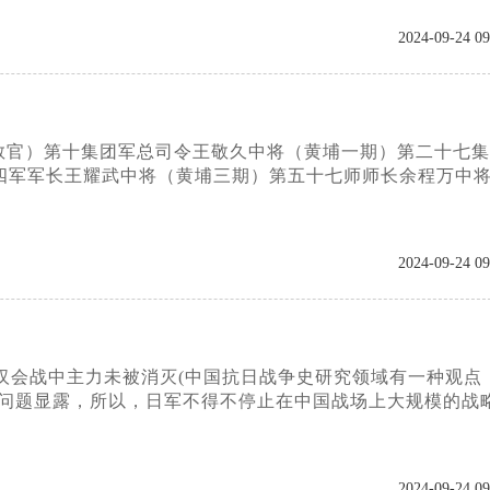
2024-09-24 09
教官）第十集团军总司令王敬久中将（黄埔一期）第二十七集
四军军长王耀武中将（黄埔三期）第五十七师师长余程万中
2024-09-24 09
武汉会战中主力未被消灭(中国抗日战争史研究领域有一种观点
足问题显露，所以，日军不得不停止在中国战场上大规模的战
2024-09-24 09