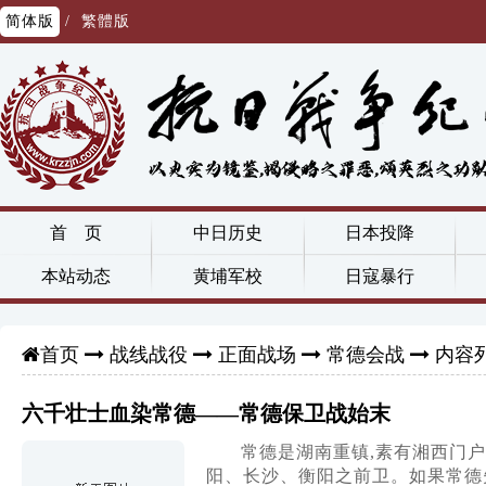
简体版
/
繁體版
首 页
中日历史
日本投降
本站动态
黄埔军校
日寇暴行
战线战役
正面战场
常德会战
内容
首页
六千壮士血染常德——常德保卫战始末
常德是湖南重镇,素有湘西门户
阳、长沙、衡阳之前卫。如果常德