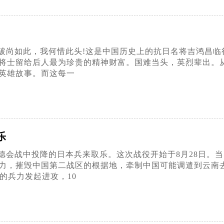
破尚如此，我何惜此头!这是中国历史上的抗日名将吉鸿昌临
将士留给后人最为珍贵的精神财富。国难当头，英烈辈出。
英雄故事。而这每一
乐
德会战中投降的日本兵来取乐。这次战役开始于8月28日。
力，摧毁中国第二战区的根据地，牵制中国可能调遣到云南
团的兵力发起进攻，10