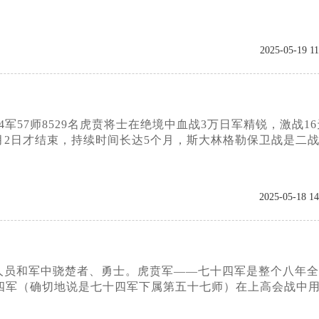
2025-05-19 11
军57师8529名虎贲将士在绝境中血战3万日军精锐，激战16
3年2月2日才结束，持续时间长达5个月，斯大林格勒保卫战是二
2025-05-18 14
人员和军中骁楚者、勇士。虎贲军——七十四军是整个八年全
四军（确切地说是七十四军下属第五十七师）在上高会战中