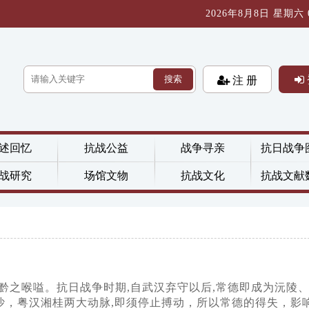
2026年8月8日 星期六 08
搜索
注 册
述回忆
抗战公益
战争寻亲
抗日战争
战研究
场馆文物
抗战文化
抗战文献
滇黔之喉嗌。抗日战争时期,自武汉弃守以后,常德即成为沅陵
沙，粤汉湘桂两大动脉,即须停止搏动，所以常德的得失，影