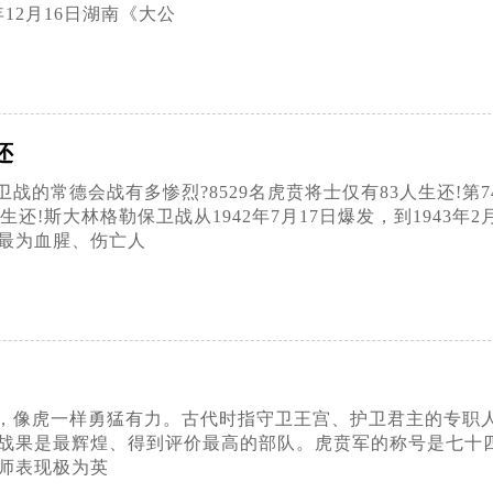
年12月16日湖南《大公
还
的常德会战有多惨烈?8529名虎贲将士仅有83人生还!第74
围生还!斯大林格勒保卫战从1942年7月17日爆发，到194
最为血腥、伤亡人
，像虎一样勇猛有力。古代时指守卫王宫、护卫君主的专职
战果是最辉煌、得到评价最高的部队。虎贲军的称号是七十
师表现极为英