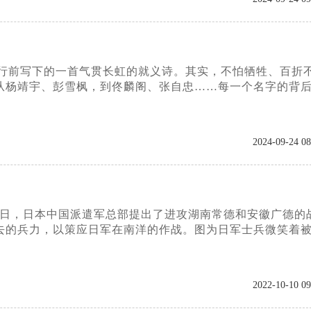
行前写下的一首气贯长虹的就义诗。其实，不怕牺牲、百折
从杨靖宇、彭雪枫，到佟麟阁、张自忠……每一个名字的背
2024-09-24 08
当日，日本中国派遣军总部提出了进攻湖南常德和安徽广德的
去的兵力，以策应日军在南洋的作战。图为日军士兵微笑着
2022-10-10 09