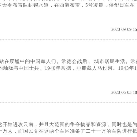
九战区命令布雷队封锁水道，在酉港布雷，5号凌晨，侵华日军在
2020-09-09 15
 站在废墟中的中国军人们。常德会战后， 城市居民生活。常
舨与中国士兵。1940年常德，小船载人马过河。1943年1
2020-06-03 10
民党开始进攻云南，并且大范围的争夺物品和资源，同时也是
十万人，而国民党在这两个军区准备了二十一万的军队进行