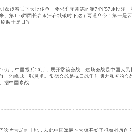
日军飞机盘旋着丢下大批传单，要求驻守常德的第74军57师投
来。第116师团长岩永汪在城破时下达了两道命令：第一是
!剧照于是日军
军投兵10万，中国投兵20万，展开常德会战。这场会战是中国
琏、池峰城、张灵甫。常德会战是抗日战争时期大规模的会
。据中国参战
上了这片古老的土地，从此中国军民在常德开始了抵御外辱的