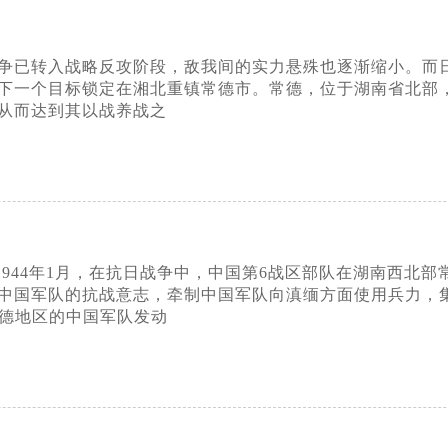
日战争已转入战略反攻阶段，敌我间的实力悬殊也逐渐缩小。
下一个目标锁定在湘北重镇常德市。常德，位于湖南省北部
从而达到其以战养战之
月至1944年1月，在抗日战争中，中国第6战区部队在湖南西北
中国军队的抗战意志，牵制中国军队向滇缅方面使用兵力，集中
常德地区的中国军队发动