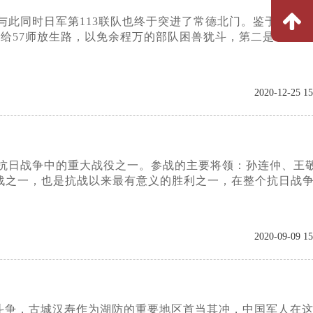
降，与此同时日军第113联队也终于突进了常德北门。鉴于攻城
要给57师放生路，以免余程万的部队困兽犹斗，第二是：烧毁
2020-12-25 15
人民抗日战争中的重大战役之一。参战的主要将领：孙连仲、王
战之一，也是抗战以来最有意义的胜利之一，在整个抗日战
2020-09-09 15
斗争，古城汉寿作为湖防的重要地区首当其冲，中国军人在