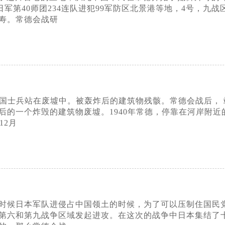
号，日军第40师团234连队进犯99军防区北景港等地，4号，
寿。常德会战研
名中国士兵站在废墟中。被轰炸后的建筑物残骸。常德会战后，
的一个炸毁的建筑物废墟。1940年常德，停靠在河岸附近的舢
12月
年的时候日本军队进侵占中国领土的时候，为了可以压制住国
第六和第九战争区域发起进攻。在这次的战争中日本集结了