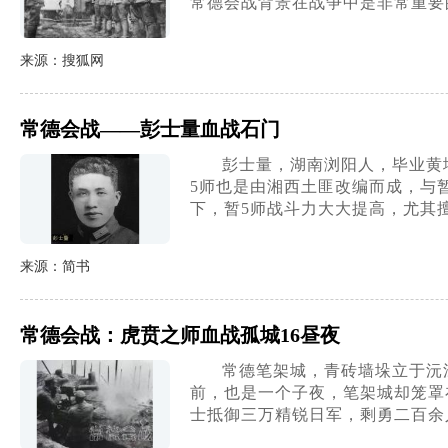
常德会战背景在战争中是非常重要
来源：搜狐网
常德会战——彭士量血战石门
彭士量，湖南浏阳人，毕业黄
5师也是由湘西土匪改编而成，与
下，暂5师战斗力大大提高，尤其
来源：简书
常德会战：虎贲之师血战孤城16昼夜
常德笔架城，青砖墙垛立于沅
前，也是一个子夜，笔架城却笼罩在
士抵御三万精锐日军，剩勇二百余