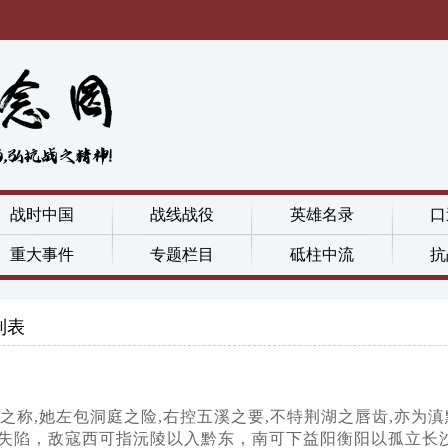
战时中国
战线战役
英雄名录
口
重大事件
专题栏目
砥柱中流
抗
列表
之称,她左包洞庭之险,右控五溪之要,不特荆湖之唇齿,亦为
失陷，敌寇西可指沅陵以入黔东，南可下益阳衡阳以孤立长