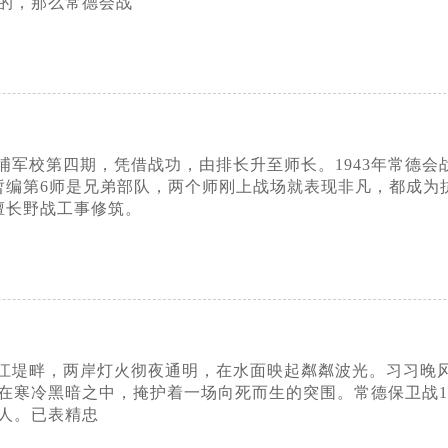
的，那么常德会战
埔军校第四期，凭借战功，由排长升至师长。1943年常德会
暂编第6师是兄弟部队，两个师刚上战场就表现非凡，都成为
擅长野战工事修筑。
江堤畔，两岸灯火彻夜通明，在水面映起粼粼波光。习习晚风
寒冷黑暗之中，掩护着一场向死而生的突围。常德保卫战1943
人。已表精忠