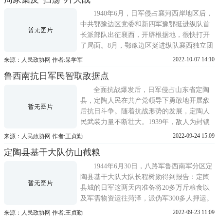
交出武装，不得享受本军对反正伪军条例待
遇，并按战俘处理。(三)如预期拒绝投降交
1940年6月，日军侵占襄河西岸地区后，
械或采取敌对行为者
中共鄂豫边区党委和新四军豫鄂挺进纵队首
长派部队出征襄西，开辟根据地，很快打开
了局面。8月，鄂豫边区挺进纵队襄西独立团
成立。为进一步发动群众积极扩大抗日武装
2022-10-07 14:10
来源：人民政协网 作者:杲学军
和发展襄西根据地，边区党委和纵队首长决
鲁西南抗日军民智取敌据点
定改组襄西军政委员会，并将襄西独立团改
编为纵队八团，由曹玉清担任八团团长。到
全面抗战爆发后，日军侵占山东省定陶
1941年春，襄西抗日根据地
县，定陶人民在共产党领导下勇敢地开展敌
后抗日斗争。随着抗战形势的发展，定陶人
民武装力量不断壮大。1939年，敌人为封锁
鲁西南抗日根据地，从菏泽经定陶至曹县公
2022-09-24 15:09
来源：人民政协网 作者:王贞勤
路以西挖了一条大封锁沟，还修了很多岗
定陶县基干大队仿山截粮
楼。当时，日伪在河南王村设了一个据点，
里面盘踞着一个班的日军和伪军一个中队以
1944年6月30日，八路军鲁西南军分区定
及当地的部分汉奸。为了给
陶县基干大队大队长程树勋得到报告：定陶
县城的日军这两天内准备将20多万斤粮食以
及军需物资运往菏泽，派伪军300多人押运。
程树勋立即召集会议，商讨夺取这批粮食的
2022-09-23 11:09
来源：人民政协网 作者:王贞勤