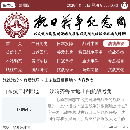
简体版
/
繁體版
2026年8月7日 星期五 00:40:43
战线战役
首 页
中日历史
日本投降
战时中国
英雄名录
口述回忆
关爱老兵
抗日战争图书
抗战公益
本站动态
黄埔军校
日寇暴行
重大事件
馆
专题栏目
砥柱中流
抗战研究
抗战论坛
场馆文物
抗战文化
战线战役
>
敌后战场
>
山东抗日根据地
> 内容列表
山东抗日根据地——吹响齐鲁大地上的抗战号角
毛泽东同志在《抗日游击战争的战略问
题》一文中指出：游击战争的根据地是什么?
它是游击战争赖以执行自己的战略任务，达
到保存和发展自己、消灭和驱逐敌人之目的
的战略基地。在艰苦卓绝的抗日战争中，中
2025-05-16 16:05
来源：华夏经纬网