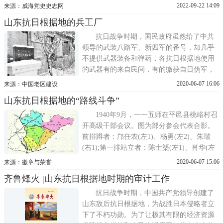
动游击战争和分区举行抗日武装起义的指
2022-09-22 14:09
来源：威海党史史志网
示，会后，省委派林一山、张加洛等一批共
山东抗日根据地的兵工厂
产党员回到胶东，进行抗日武装起义的发动
工作。林一山等人到胶东后，积极活动，东
抗日战争时期，国民政府虽然给了中共
到文登、威海卫、荣成，西去
领导的武装八路军、新四军的番号，却几乎
不提供武器装备和弹药，各抗日根据地使用
的武器有的来自民间，有的缴获自日伪军，
简单一些的武器则来自各根据地的兵工厂。
2020-06-07 16:06
来源：中国老区建设
在山东抗日根据地，八路军和地方游击队就
山东抗日根据地的“路线斗争”
建设了很多兵工厂，其中有的兵工厂规模还
较大。1938年12月27日，八路军山东纵队成
1940年9月，一一五师在平邑县桃峪村召
立。此后，胶东、 鲁中
开高级干部会议。图为部分参会代表合影。
前排蹲者：邝任农(左1)、杨勇(左2)、朱瑞
(右1);第一排站立者：陈士榘(左1)、肖华(左
3)、赵镈(左5)、李作鹏(左6)、罗荣桓(左7)梁
2020-06-07 15:06
来源：徽章与荣誉
必业(左8);第二排站立：梁兴初(左1)、张仁
齐鲁烽火 |山东抗日根据地时期的审计工作
初(左2);第三排站立：王立人(左2)。毛泽东
对罗荣桓在山东抗日根据地的工作曾这样评
抗日战争时期，中国共产党领导创建了
价：山东是
山东敌后抗日根据地，为战胜日本侵略者立
下了不朽功勋。为了让极其有限的经济资源