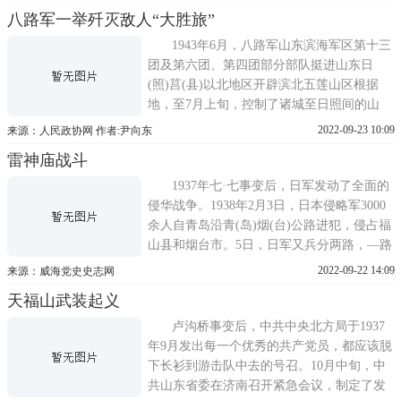
作战办法。经研究，将设伏地点选在定陶到
八路军一举歼灭敌人“大胜旅”
菏泽的必经之地仿山，并请求菏泽县基干大
队出兵配合此次作战。当夜，定陶县基干大
1943年6月，八路军山东滨海军区第十三
队500余名指战员
团及第六团、第四团部分部队挺进山东日
(照)莒(县)以北地区开辟滨北五莲山区根据
地，至7月上旬，控制了诸城至日照间的山
区。日伪军妄图趁八路军立足未稳之际，将
2022-09-23 10:09
来源：人民政协网 作者:尹向东
八路军逐出诸日山区，纠集万余兵力，于7月
雷神庙战斗
15日向八路军发动扫荡——伪皇协军张步云
部由北向南，日军由南向北，对八路军实行
1937年七·七事变后，日军发动了全面的
夹击。对此，八路军以机动灵
侵华战争。1938年2月3日，日本侵略军3000
余人自青岛沿青(岛)烟(台)公路进犯，侵占福
山县和烟台市。5日，日军又兵分两路，—路
西犯蓬莱、黄县、掖县等县，—路占领了牟
2022-09-22 14:09
来源：威海党史史志网
平城，各县县城相继沦陷，胶东各县国民党
天福山武装起义
官兵纷纷溃逃。针对日军大举进犯胶东的形
势，为扩大中国共产党全面抗战路线的影
卢沟桥事变后，中共中央北方局于1937
响，壮大人民抗日武装力
年9月发出每一个优秀的共产党员，都应该脱
下长衫到游击队中去的号召。10月中旬，中
共山东省委在济南召开紧急会议，制定了发