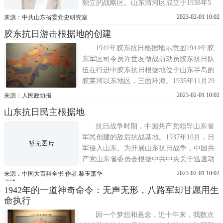
独立的战略区。山东清河区成立于1938年5
月，它的前身是鲁东工委所辖地区，包括小
2023-02-01 10:02
来源：中共山东省委党史研究室
清河两岸及胶济铁路张店至昌潍段两侧各
胶东抗日游击根据地的创建
县。同年10月，根据战争形势的需要，苏鲁
豫边区省委(由山东省委扩建)决定，以胶济
1941年胶东抗日根据地示意图1944年胶
铁路为界，北至黄河，西
东军区司令员许世友做战前动员胶东抗日队
伍在行进中胶东抗日根据地位于山东半岛的
胶莱河以东地区，三面环海。1935年11月29
日，中共胶东特委遵照山东省委的指示，在
2023-02-01 10:02
来源：人民政协报
文登、荣成、牟平和海阳举行暴动，暴动时
山东抗日民主根据地
间是农历十一月初四，史称一一·四暴动，暴
动队伍的番号为中国工农红军胶东游击队。
抗日战争时期，中国共产党领导山东省
暴动失败后，三大队大队长
军民创建的敌后抗战基地。1937年10月，日
军侵入山东。为开展山东抗日战争，中国共
产党山东省委员会根据中共中央关于迅速动
员组织人民，建立统一战线，积极开展游击
2023-02-01 10:02
来源：中国大百科全书 作者:黎玉萧华
战争，建立根据地，独立自主地坚持山东抗
沙路
1942年的一道神奇命令：无声无形，八路军却甘愿用生
战的指示，自11月到翌年夏，先后在冀鲁
命执行
边、鲁西北、胶东、清河、泰(山)西、湖(微
山湖)西、鲁中、鲁南、滨
因一个梦想和悬念，近十年来，我数次