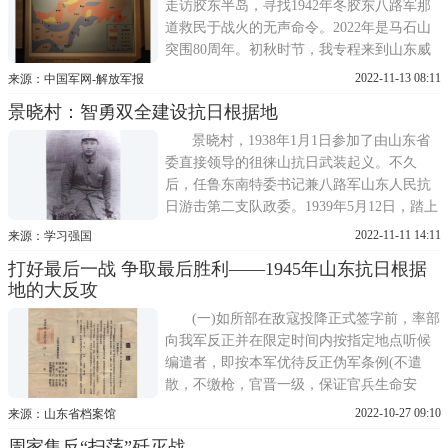
走访胶东半岛，寻找1942年冬胶东八路军那
道救民于战火的无声命令。2022年是马石山
突围80周年。初秋时节，我专程来到山东威
海的乳山市，虔诚地寻遗址、查史料、进农
2022-11-13 08:11
来源：中国军网-解放军报
户、听述说，发现了许多文献上没有记载的
景晓村：智勇双全建设抗日根据地
细节。在上石硼村、下石硼村等村庄，我拜
访了多位八九十岁的亲历者。当年亲历突围
景晓村，1938年1月1日参加了由山东省
的村民大多已经过世，健
委直接领导的徂徕山抗日武装起义。不久
后，任鲁东南特委书记兼八路军山东人民抗
日游击第二支队政委。1939年5月12日，踏上
了清河区的土地，任中共清河区特委书记。
2022-11-11 14:11
来源：学习强国
清河区以胶济路南山区为依托，逐步开辟胶
打好最后一战 争取最后胜利——1945年山东抗日根据
济路北平原地区。党的领导机构和部队横跨
地的大反攻
胶济铁路两侧，形成了头枕胶济路，脚踏小
清河，东西一条线，一枪
(一)如所部在敌寇投降正式签字前，率部
向我军反正并在限定时间内按指定地点听候
编遣者，即按本军优待反正伪军条例(不遣
散，不缴枪，官晋一级，保证官兵生命安
全，享受抗日军待遇)待遇之。(二)如接受投
2022-10-27 09:10
来源：山东省档案馆
降条件，在日寇投降正式签字后，即须全部
周家集反“扫荡”歼灭战