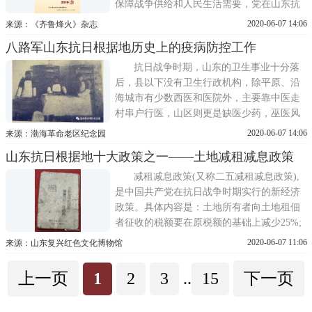
保障战争供给和人民生活需要，党在山东抗
日根据地建立了严格的审计制度，为保证党
2020-06-07 14:06
来源：《齐鲁烽火》杂志
的财经方针政策贯彻执行，维护财经法纪，
八路军山东抗日根据地历史上的疫病防控工作
遏制贪污浪费，保障战时军需民用，推动根
据地经济建设作出了重要贡献。一全面抗战
抗日战争时期，山东的卫生事业十分落
爆发后，党在山
后，县以下没有卫生行政机构，除平原、沿
海城市有少数西医和医院外，主要靠中医走
村串户行医，山区则更是缺医少药，巫医风
行。加之农村卫生条件差，水源、粪便管理
2020-06-07 14:06
来源：渤海革命老区纪念园
困难，夏秋蚊蝇密度高，疟疾、回归热和斑
山东抗日根据地十大政策之一——土地减租减息政策
疹伤寒、痢疾、黑热病、流感和疥疮等疫病
对我山东部队健康影响较大。一、确立预防
减租减息政策(又称二五减租减息政策),
在先的思想抗战初期
是中国共产党在抗日战争时期实行的新经济
政策。具体内容是：土地所有者向土地租佃
者征收的税额要在原税额的基础上减少25%;
贷款者向被贷款者征收的利息数量要在原金
2020-06-07 11:06
来源：山东复兴红色文化博物馆
额的基础上减少25%。这一政策的实施，有
利于减轻后者所承受的经济负担，有利于形
上一页
1
2
3
..
15
下一页
成、巩固和发展抗日民族统一战线。1942年8
月，刘少奇化名胡服穿