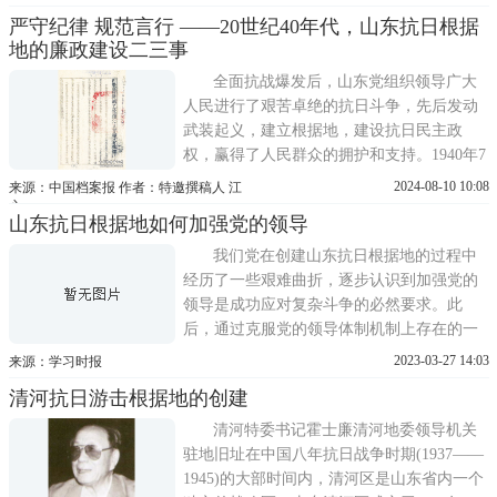
国共产党领导的抗日武装力量深入敌后，建
严守纪律 规范言行 ——20世纪40年代，山东抗日根据
立了众多抗日根据地，成为保存我党我军有
地的廉政建设二三事
生力量、打击日本侵略者的重要依托。在这
一过程中，抗日根据地军民
全面抗战爆发后，山东党组织领导广大
人民进行了艰苦卓绝的抗日斗争，先后发动
武装起义，建立根据地，建设抗日民主政
权，赢得了人民群众的拥护和支持。1940年7
月，山东省战时工作推行委员会(以下简称省
2024-08-10 10:08
来源：中国档案报 作者：特邀撰稿人 江
战工会)成立，标志着山东省统一的抗日民主
心
山东抗日根据地如何加强党的领导
政权正式诞生。8月，省战工会颁布了根据地
宪法性质的文件《山东省战时施政纲领》，
我们党在创建山东抗日根据地的过程中
其中将力戒浪费，严惩
经历了一些艰难曲折，逐步认识到加强党的
领导是成功应对复杂斗争的必然要求。此
后，通过克服党的领导体制机制上存在的一
些错误倾向，山东抗日根据地最终成长为受
2023-03-27 14:03
来源：学习时报
到毛泽东称赞的中国革命完整的、最重要的
清河抗日游击根据地的创建
战略基地。从共同建立山东抗日根据地到创
建单独的根据地。1938年5月，徐州失守，山
清河特委书记霍士廉清河地委领导机关
东全境沦为敌后，中共山
驻地旧址在中国八年抗日战争时期(1937——
1945)的大部时间内，清河区是山东省内一个