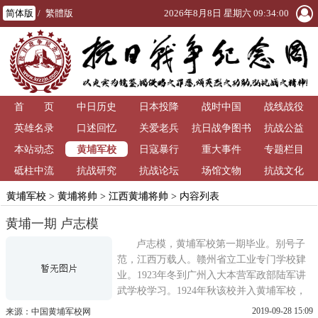
简体版
/
繁體版
2026年8月8日 星期六 09:34:00
首 页
中日历史
日本投降
战时中国
战线战役
英雄名录
口述回忆
关爱老兵
抗日战争图书
抗战公益
黄埔军校
本站动态
日寇暴行
重大事件
馆
专题栏目
砥柱中流
抗战研究
抗战论坛
场馆文物
抗战文化
黄埔军校
>
黄埔将帅
>
江西黄埔将帅
> 内容列表
黄埔一期 卢志模
卢志模，黄埔军校第一期毕业。别号子
范，江西万载人。赣州省立工业专门学校肄
业。1923年冬到广州入大本营军政部陆军讲
武学校学习。1924年秋该校并入黄埔军校，
编入第六队学习。毕业后参加第一、二次东
2019-09-28 15:09
来源：中国黄埔军校网