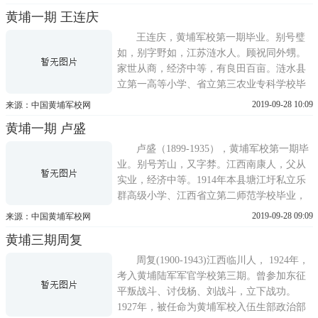
征和北伐战争。历任入伍生队见习，军校教
黄埔一期 王连庆
导一团排长，党军第一旅连附，国民革命军
第一军第三师连长、营附，新编第一师第二
王连庆，黄埔军校第一期毕业。别号璧
团第三
如，别字野如，江苏涟水人。顾祝同外甥。
家世从商，经济中等，有良田百亩。涟水县
立第一高等小学、省立第三农业专科学校毕
业，庐山中央军官训练团校尉班第一期、陆
2019-09-28 10:09
来源：中国黄埔军校网
军大学特别班第一期毕业。1919年曾任中南
黄埔一期 卢盛
机器建筑公司监工委员。1920年加人沪军为
传令兵、副排长。1923年到广东，投效粤军
卢盛（1899-1935），黄埔军校第一期毕
东路讨
业。别号芳山，又字棼。江西南康人，父从
实业，经济中等。1914年本县塘江圩私立乐
群高级小学、江西省立第二师范学校毕业，
1923年在江西省立第四中学任教。同年冬到
2019-09-28 09:09
来源：中国黄埔军校网
广州，充中央直辖第三军司令部中尉差遣。
黄埔三期周复
1924年春由卢师谛(中央直辖第三军军长)推
荐投考黄埔军校，入黄埔军校第一期第四队
周复(1900-1943)江西临川人， 1924年，
学习。毕
考入黄埔陆军军官学校第三期。曾参加东征
平叛战斗、讨伐杨、刘战斗，立下战功。
1927年，被任命为黄埔军校入伍生部政治部