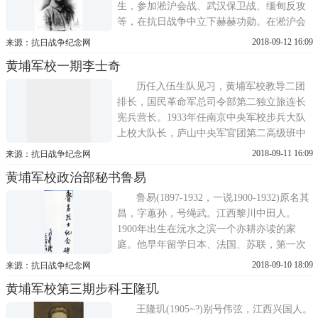
生，参加淞沪会战、武汉保卫战、缅甸反攻
等，在抗日战争中立下赫赫功勋。在淞沪会
战号称血肉磨坊的罗店战役中表现神勇 [1]
2018-09-12 16:09
来源：抗日战争纪念网
。曾任十二兵团司令长官，俗称黄维兵团，
黄埔军校一期李士奇
在淮海战役中兵败被俘。1975年，作为最后
一批战犯被赦，后任全国政协委员致力于军
历任入伍生队见习，黄埔军校教导二团
史研究。1989年3月20日，因心...
排长，国民革命军总司令部第二独立旅连长
宪兵营长。1933年任南京中央军校步兵大队
上校大队长，庐山中央军官团第二高级班中
队长。抗日战争爆发后，随校迁成都。任军
2018-09-11 16:09
来源：抗日战争纪念网
校第三总队少将总队长。1941年秋任第四战
黄埔军校政治部秘书鲁易
区第六十六军新编第二十八师师长。1945年
起任第九军官总队副总队长，江西省保安副
鲁易(1897-1932，一说1900-1932)原名其
司令，东南军政长官公署高参。19...
昌，字蕙孙，号绳武。江西黎川中田人。
1900年出生在沅水之滨一个亦耕亦读的家
庭。他早年留学日本、法国、苏联，第一次
国共合作时期担任黄埔军校政治部副主任，
2018-09-10 18:09
来源：抗日战争纪念网
1932年10月，在洪湖苏区反围剿的战斗中被
黄埔军校第三期步科王隆玑
俘牺牲。 [1] 土地革命时期红三军的著名将
领，烈士。 [1]人物生平幼随父旅居湖南常
王隆玑(1905~?)别号伟弦，江西兴国人。