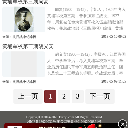
黄埔军校第三期周复
并称模范二朱，历经护国战争，护法战争始
终追随孙中山先生，后作为第三军军长参加
周复(1900—1943)，字旭人，1924年考入
北伐战争、战功卓著，官至江...
黄埔军校第三期，曾参加东征战役。1927
年，周复被任命为黄埔军校入伍生部政治部
秘书，兼总政治部《三民周报》编辑、黄埔
同学会宣传科长。1929年，周复改任军校政
2018-05-10 09:05
来源：抗日战争纪念网
治部秘书。1931年周复东渡日本，入日本陆
黄埔军校第三期胡义宾
军士官学校就读，后转入日本明治大学。
1932年一二八凇沪抗战爆发后，周复罢学回
胡义宾(1906—1942)，字履冰，江西兴国
国，参与组建蓝衣社。1937年卢沟桥...
人。中学毕业后，考入黄埔军校第三期。毕
业后历任国民革命军第五师政治部主任、团
长及第二十三师旅长等职。抗战爆发后，率
部在豫南、鄂北地区对日作战。1940年，升
2018-05-09 11:05
来源：抗日战争纪念网
任第九十六师少将副师长。1942年3月，率部
编入中国远征军，从云南进入缅甸，抗击日
上一页
1
2
3
下一页
本侵略军。4月，中国远征军在平蛮纳与日军
会战，日军遭重创。4月28日...
Copyright ©2014-2023 krzzjn.com All Rights Reserved
湘ICP备18022032号 湘公网安备43010402000821号
✕
中央网信办违法和不良信息举报中心
长沙市互联网违法和不良信息举报中心