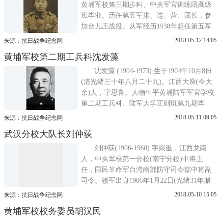
德，常德高中毕业后赴日本留学...
黄埔军校第三期步科、中央军官训练团高级
班毕业。历任第五军排、连、营、团长，参
加台儿庄战役。从军经历1938年起任第五军
野战补充旅副旅长，中央军校第七分校(西
2018-05-12 14:05
来源：抗日战争纪念网
安)学生大队长、教导团团长，第四十六师副
黄埔军校第二期工兵科沈发藻
师长，第一六七师副师长、师长，1943年2月
授陆军少将。1944年率部参加豫中会战。
沈发藻 (1904-1973) 生于1904年10月8日
1945年后任第九十一军副军长，...
(清光绪三十年八月二十九)。江西大庾(今大
余)人，字思鲁。人物生平黄埔陆军军官学校
第二期工兵科、陆军大学正则班第九期毕
业。1925年9月军校毕业后任第1师中下级军
2018-05-11 09:05
来源：抗日战争纪念网
官。1928年11月考入陆大第9期学习。1930年
武汉分校大队长刘仲荻
12月出任国民政府警卫师第1旅3团中校营
长。1931年6月警卫师扩编为警卫军，升任警
刘仲荻(1906-1960) 字崇逖，江西龙南
卫第1师2旅4团上校团长。193...
人，中央军校第一分校(南宁分校)中将主
任，国民革命军台湾南部防守司令部中将副
司令。赣军出身1906年1月22日(光绪31年腊
月28日)生于江西省龙南县黄沙乡下灶村，其
2018-05-10 15:05
来源：抗日战争纪念网
父刘名经、生母廖氏(龙南县新都人)、细妈
黄埔军校校务委员胡汉民
廖氏(赣州人)。兄妹5人，大哥刘菁如，民国