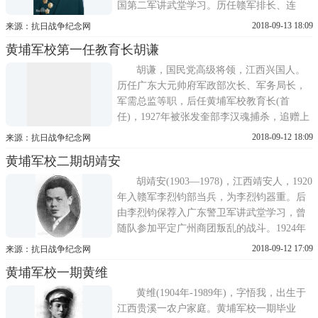
国第二军讲武堂学习。历任赣军排长、连
长、代营长。其间，他追随孙中山，先后参
2018-09-13 18:09
来源：抗日战争纪念网
加了反对北洋军阀和镇压商团叛乱的战斗。
黄埔军校第一任教育长胡谦
1925年初进入黄埔军校任教，2月加入中国共
产党。人物生平早年经历1897年9月23日生于
胡谦，国民党高级将领，江西兴国人。
江西兴国坝南区竹坝村，客家人。...
历任广东大元帅府军政部次长、军务局长，
军需总监等职，后任黄埔军校教育长(首
任)，1927年被张发奎部李汉魂捕杀，追赠上
将军衔。人物简介胡谦(1882～1927) 原名寅
2018-09-12 18:09
来源：抗日战争纪念网
文，字斡丞，后改字戆忱，江西省兴国县北
黄埔军校二期胡靖安
门外瑶岗脑村人。国民党陆军中将，黄埔军
校第一任教育长。江西陆军武备学堂，1904
胡靖安(1903—1978)，江西靖安人，1920
年留学日本学习军事，日本东京...
年入赣军李烈钧部当兵，为李烈钧器重。后
由李烈钧保荐入广东警卫军讲武堂学习，曾
随队参加平定广州商团叛乱的战斗。1924年
秋考入黄埔军校第二期，毕业后加入孙文主
2018-09-12 17:09
来源：抗日战争纪念网
义学会，为骨干分子，任黄埔军校国民党特
黄埔军校一期黄维
别区党部候补干事，黄埔同学会办公处主
任，黄埔军校清党委员会委员。1927年任黄
黄维(1904年-1989年)，字悟我，出生于
埔军校入伍生部政治部主任。迁校...
江西贵溪一农户家庭。黄埔军校一期毕业