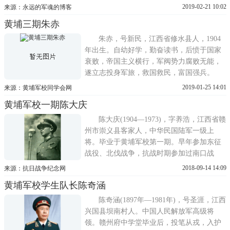
秘书，兼总政治部《三民周报》编辑、黄埔
2019-02-21 10:02
来源：永远的军魂的博客
同学会宣传科长。1929年，改任军校政治部
黄埔三期朱赤
秘书。1931年东渡日本，入陆军士官学校就
读，后转明治大学习法科。1932年一二八凇
朱赤，号新民，江西省修水县人，1904
沪抗战爆发，
年出生。自幼好学，勤奋读书，后愤于国家
衰败，帝国主义横行，军阀势力腐败无能，
遂立志投身军旅，救国救民，富国强兵。
1925年，孙中山先生在广州建立国民政府，
2019-01-25 14:01
来源：黄埔军校同学会网
准备北伐，打倒帝国主义势力和北洋军阀政
黄埔军校一期陈大庆
府。朱赤听闻此消息，激动万分，乃只身离
家，历尽辛苦来到广州，考入了黄埔陆军军
陈大庆(1904—1973)，字养浩，江西省赣
官学校第三期步兵科学习。
州市崇义县客家人，中华民国陆军一级上
将。毕业于黄埔军校第一期。早年参加东征
战役、北伐战争，抗战时期参加过南口战
役、台儿庄战役、鄂北战役、豫南战役，后
2018-09-14 14:09
来源：抗日战争纪念网
担任京沪杭警备副司令兼淞沪警备司令部司
黄埔军校学生队长陈奇涵
令。赴台湾后担任安全局局长、陆军总司
令、台湾省主席、国防部长等职。1960年和
陈奇涵(1897年—1981年)，号圣涯，江西
蒋经国一起晋升上将军衔。1973年8月2...
兴国县坝南村人。中国人民解放军高级将
领。赣州府中学堂毕业后，投笔从戎，入护