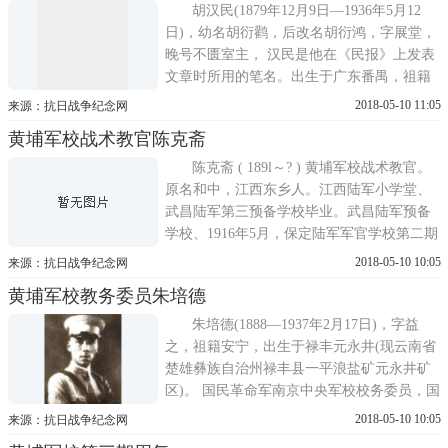
时曾任于都、全南、寻乌等县县长，在1939
胡汉民(1879年12月9日—1936年5月12
年创办了寻乌中学并兼任校长。...
日)，幼名胡衍鹳，后改名胡衍鸿，字展堂，
晚号不匮室主， 汉民是他在《民报》上发表
文章时所用的笔名。出生于广东番禺，祖籍
江西吉安。资产阶级革命家，中国国民党早
2018-05-10 11:05
来源：抗日战争纪念网
期主要领导人之一，也是中国国民党前期右
黄埔军校战术教官陈克斋
派代表人物之一。光绪二十七年(1901年)中
举人。光绪二十八年(1902年)赴日本留学，
陈克斋 ( 189l～? ) 黄埔军校战术教官。
光绪三十一年(1905年)9月加入...
原名和中，江西东乡人。江西陆军小学堂、
武昌陆军第三预备学校毕业。武昌陆军预备
学校、1916年5月，保定陆军军官学校第二期
步科毕业。1924年夏到达广州，任黄埔军校
2018-05-10 10:05
来源：抗日战争纪念网
少校战术教官等职。1925年4月任军校校长办
黄埔军校教务委员朱培德
公厅中校科长。1926年夏天，随军参加北伐
战争。1933年8月任南京中央军校第三总队中
朱培德(1888—1937年2月17日)，字益
校战术教官，学生总队...
之，祖籍安宁，出生于禄丰元永井(现云南省
楚雄彝族自治州禄丰县一平浪盐矿元永井矿
区)。 国民革命军南京中央军校校务委员，国
民政府军训总监部总监，国民革命军陆军一
2018-05-10 10:05
来源：抗日战争纪念网
级上将。朱培德在云南讲武堂时期就和朱德