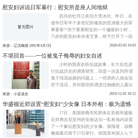
其中当然也包括性奴隶--慰安妇。随着战争
慰安妇诉说日军暴行：慰安所是座人间地狱
的扩大和升级，侵华日军人数的增加，日军
更加残暴地抢夺中国女子充当慰安妇。在中
四月的牡丹江依旧大雪冰封。昨日，在
国占领地和战场上，日军主要
侵华日军半个多世纪前修筑的亚洲最大的军
事要塞??东宁要塞附近的一个偏僻的小村，
75岁的慰安妇幸存者艾香，终于打开了一段
尘封了56年的鲜为人知的历史。东宁曾运来
2020-03-03 16:03
来源：辽沈晚报 2001年4月2日
1000多名慰安妇东宁要塞坐落于黑龙江省牡
不堪回首——一位被鬼子侮辱的妇女自述
丹江市东宁县境内，据县文物馆的领导介
绍，二战时，侵华日军曾在这只有3 5万人的
少时的我喜欢听抗战故事，长大后也进
小县里囤驻关东军3个
行抗战历史的调查研究，但是一涉及到所谓
鬼子找花姑娘的问题上，一些讲的人就会说
些下流话，并对那些所谓进过炮楼的人露出
一脸鄙夷的神色，说那些女的真丢人，丑死
2019-12-01 10:12
来源：小孟读史
了，都是给她家里丢人败兴的，一些人家因
华盛顿近郊设置“慰安妇”少女像 日本外相：极为遗憾
为出过这事，而导致这家人在村中抬不起
头，也影响到这家人儿女的说亲大事。那些
17日，美国韩裔市民群体在首都华盛顿
不堪回首尘封已久的往事，
近郊弗吉尼亚州的安南达尔一私有地内设置
了一个象征慰安妇的少女像。据报道，该雕
像揭幕式将于27日举行。韓国系米国人らで