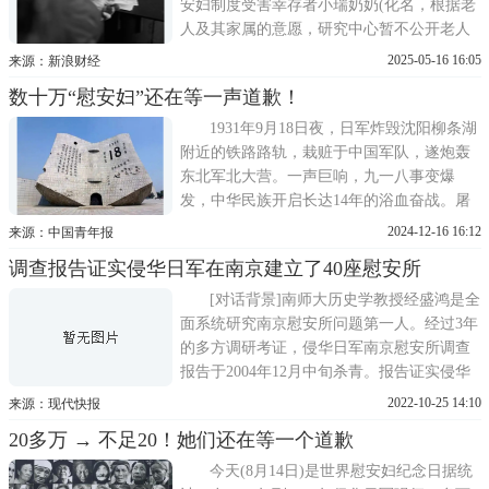
安妇制度受害幸存者小瑞奶奶(化名，根据老
人及其家属的意愿，研究中心暂不公开老人
的个人信息)在湖南华容县去世，享年96岁。
2025-05-16 16:05
来源：新浪财经
1930年，小瑞奶奶出生于湖南华容。1943年3
数十万“慰安妇”还在等一声道歉！
月10日，日军侵占华容县，并在城关、南
山、沙口等地设立军事据点。春夏时节，13
1931年9月18日夜，日军炸毁沈阳柳条湖
岁的小瑞奶奶不幸被进村
附近的铁路路轨，栽赃于中国军队，遂炮轰
东北军北大营。一声巨响，九一八事变爆
发，中华民族开启长达14年的浴血奋战。屠
杀、狂轰滥炸、活埋、活体实验、掠夺资
2024-12-16 16:12
来源：中国青年报
源、强奸、强征劳工、焚尸……日本侵华期
调查报告证实侵华日军在南京建立了40座慰安所
间，大半中国被日军践踏。实施慰安妇制
度，是当时日军犯下罄竹难书的罪行之一。
[对话背景]南师大历史学教授经盛鸿是全
据统计，日军刺刀下的中
面系统研究南京慰安所问题第一人。经过3年
的多方调研考证，侵华日军南京慰安所调查
报告于2004年12月中旬杀青。报告证实侵华
战争14年中，日军在南京建立了40座慰安
2022-10-25 14:10
来源：现代快报
所。2004年12月13日，记者就此话题采访了
20多万 → 不足20！她们还在等一个道歉
经盛鸿教授。[对话人物]经盛鸿：南京师范
大学历史系教授，20多年来，潜心于日本侵
今天(8月14日)是世界慰安妇纪念日据统