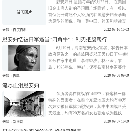
西，这批台湾妇女因此沦为蹂躏暴行下的牺
慰安妇日 是指每年的9月22日。 在美国
牲者。据考证，滇西日军共蹂
旧金山唐人街的圣玛丽广场附近，有一尊以
首位公开讲述个人经历的韩国慰安妇金学顺
为原型的塑像，和一尊中国、韩国和菲律宾
三名慰安妇少女手拉手的塑像。设立背景 公
2022-03-16 10:03
来源：百度百科
开资料显示，1931年至1945年，约11个亚洲
慰安妇忆被日军逼当“四角牛”：利刃抵腹爬行
国家和地区的20万无辜女性被强迫成为日本
军人的慰安妇，受害者最多的是中国、韩国
6月19日，海南慰安妇受害者、状告日本
和菲律宾。其他国
政府原告之一的苗族阿婆邓玉民19日下午4时
10分在家中逝世，享年93岁。林亚金，黎
族，1925年生，80岁，保亭县南林乡罗葵什
号村人。1943年10月被日军抓走，第二天就
2020-09-08 09:09
来源：搜狐
被3个日军轮奸，10天后又被带到南林村日军
流尽血泪慰安妇
据点，关在一间小铁皮房里，继续充当慰安
妇。近一个月来，由于采访慰安妇，我常常
亲历者说在抗战的14年中，有这样一群
被讲述慰安妇故事
特殊的受害者：在整个东亚地区大约有40万
名妇女被日军掠为慰安妇，其中中国战区受
灾最重，约有20万名妇女被强迫成为性奴
隶，她们以1：29至1：37的比例被配给日军
2020-09-07 16:09
来源：新浪网
军队，目的是为了避免性病，增强战斗力。