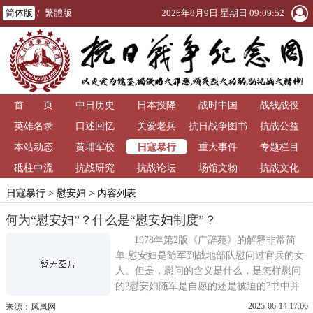
简体版
/
繁體版
2026年8月9日 星期日 09:09:52
首 页
中日历史
日本投降
战时中国
战线战役
英雄名录
口述回忆
关爱老兵
抗日战争图书
抗战公益
日寇暴行
本站动态
黄埔军校
重大事件
馆
专题栏目
砥柱中流
抗战研究
抗战论坛
场馆文物
抗战文化
日寇暴行
>
慰安妇
> 内容列表
何为“慰安妇”？什么是“慰安妇制度”？
1978年第2版《广辞苑》的解释非常简
单:慰安妇是随军到战地部队慰问过官兵的女
人。但是，慰问的含义是什么，是怎样慰问
的?慰安妇随军是自愿的还是被迫的?书中并
没有答案。1983年第3版《广辞苑》对该词义
2025-06-14 17:06
来源：凤凰网