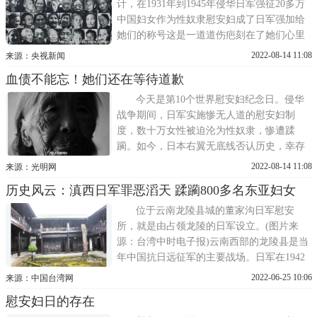
华史和南京大屠杀史研
计，在1931年到1945年侵华日军强征20多万
中国妇女作为性奴隶慰安妇成了日军强加给
她们的称号这是一道道伤疤刻在了她们心里
这更是人类的耻辱留在了历史上回忆痛苦往
2022-08-14 11:08
来源：央视新闻
事她说眼泪都是往心里流的韦绍兰出生于
血债不能忘！她们还在等待道歉
1920年广西桂林荔浦县新坪镇人1944年冬天
24岁
今天是第10个世界慰安妇纪念日。侵华
战争期间，日军实施惨无人道的慰安妇制
度，数十万女性被迫沦为性奴隶，惨遭蹂
躏。如今，日本右翼无底线否认历史，幸存
者老人们逐渐凋零，在世的慰安妇制度受害
2022-08-14 11:08
来源：光明网
者已不足20人……勿忘历史，传递真相!
历史风云：滇西日军罪恶滔天 蹂躏800多名东亚妇女
位于云南龙陵县城的董家沟日军慰安
所，就是由占领龙陵的日军设立。(图片来
源：台湾中时电子报)云南西部的龙陵县是当
年中国抗日远征军的主要战场。日军在1942
到1944年间攻占龙陵，广设慰安所供日军逞
2022-06-25 10:06
来源：中国台湾网
兽欲。台湾《旺报》报道称，据记载，1942
慰安妇日的存在
年5月底，日军从台湾调派上百名慰安妇到滇