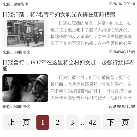
つくる市民団体は17日、首都ワシントン近
2019-10-19 09:10
来源：健睿智库
郊のバージニア州アナンデールの私有地内
日寇扫荡，将7名青年妇女剥光衣裤在庙前糟蹋
に、慰安婦を象徴する「少女像」を設置す
ることを明らかにした。27日に除幕式を行
日寇在江西的屠杀，从空中到地上，在
うという。市民群体
这片红土地上犯下了超乎人类理性想象的、
极端残酷的反人道暴行，给中华民族的肌体
留下了创痛至深的伤残，在中华民族的心灵
上留下了永世难忘的耻辱记忆。日本军人对
2019-09-03 15:09
来源：360图书馆
江西人民犯下的暴行，若欲加以具体讨论，
日寇兽行，1937年在这里将全村妇女赶一起强行烧掉衣
则其名目之繁多，花样之百出，暴虐之无
服
比，手段之血腥，简直不胜枚举，绝非人类
语言所可准确描述的。1937
历史会被尘封，但不会被掩盖，更不会
被扭曲，老兵为你还原那些真实的罪行。在
70多年前的那段苦难岁月中，日寇曾把中国
人当作实弹射击和练习的靶子，他们甚至开
展杀人竞赛取乐。有两名日寇少尉进行了谁
2019-09-03 15:09
来源：360图书馆
先用军刀砍杀100名中国人的比赛，结果分别
杀了105人和 106人，最终军刀都缺了口。在
上一页
1
2
3
..
42
下一页
一次又一次灭绝人性大屠杀中，现在还有多
少人知道呢!在辽