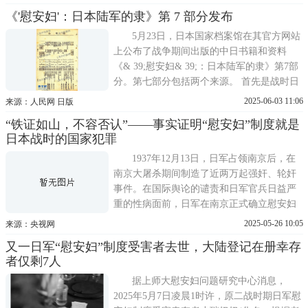
有所补充，释义为慰安战地官兵的女性。显
《'慰安妇'：日本陆军的隶》第 7 部分发布
然，该辞典的解释仍然模糊了慰安妇一词的
真实含义，它无法反映历史上慰安妇受到的
5月23日，日本国家档案馆在其官方网站
来自日军官兵残酷无比
上公布了战争期间出版的中日书籍和资料
《& 39;慰安妇& 39;：日本陆军的隶》第7部
分。第七部分包括两个来源。 首先是战时日
本出版物中与上海的慰安所(上海市档案馆)
2025-06-03 11:06
来源：人民网 日版
相关的信息。 1941 年日本神府社在上海出版
“铁证如山，不容否认”——事实证明“慰安妇”制度就是
的《在华日本人名单》第 31 版(日文)中，有
日本战时的国家犯罪
关于在上海市中心、江湾、五树等地设立的
海军慰安所、
1937年12月13日，日军占领南京后，在
南京大屠杀期间制造了近两万起强奸、轮奸
事件。在国际舆论的谴责和日军官兵日益严
重的性病面前，日军在南京正式确立慰安妇
制度。此后，慰安妇制度在侵华日军各部中
2025-05-26 10:05
来源：央视网
广泛实施。日军通过欺骗、强行掳掠当地女
又一日军“慰安妇”制度受害者去世，大陆登记在册幸存
性，以及将女俘虏强逼为性奴隶等方式，导
者仅剩7人
致20多万名中国女性被迫沦为日军的慰安
妇。随着侵华战争的扩大，日军
据上师大慰安妇问题研究中心消息，
2025年5月7日凌晨1时许，原二战时期日军慰