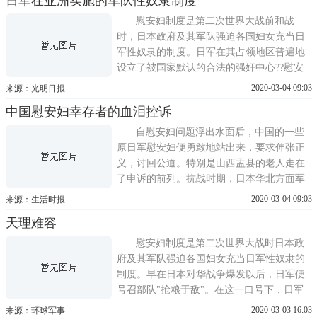
日军在亚洲实施的军队性奴隶制度
她们都曾被日军施暴，导致其中大约75%的
妇女死于非命，死难人数相当于一次南京大
慰安妇制度是第二次世界大战前和战
屠杀。日军却把这种兽行当
时，日本政府及其军队强迫各国妇女充当日
军性奴隶的制度。日军在其占领地区普遍地
设立了被国家默认的合法的强奸中心??慰安
所。在这一制度的奴役下，大量中国、朝
2020-03-04 09:03
来源：光明日报
鲜、东南亚和欧美各国的妇女惨遭日军的蹂
中国慰安妇幸存者的血泪控诉
躏。强征中国、朝鲜等地妇女为日军性奴
隶，可以说是日本政府和军部直接策划、各
自慰安妇问题浮出水面后，中国的一些
地日军具体执行实施的有组织、有计
原日军慰安妇便勇敢地站出来，要求伸张正
义，讨回公道。特别是山西盂县的老人走在
了申诉的前列。抗战时期，日本华北方面军
第1军独立混成第4旅团侵入盂县，他们派了
2020-03-04 09:03
来源：生活时报
一些分遣队在进圭村、西烟镇和河东村等地
天理难容
设立了炮楼，日军强拉当地妇女进据点充当
性奴隶。现在已经确认的被迫充当慰安妇的
慰安妇制度是第二次世界大战时日本政
总计有50名，当时她们最年长
府及其军队强迫各国妇女充当日军性奴隶的
制度。早在日本对华战争爆发以后，日军便
号召部队"抢粮于敌"。在这一口号下，日军
需要的各种物资及补给品均抢自中国战场，
2020-03-03 16:03
来源：环球军事