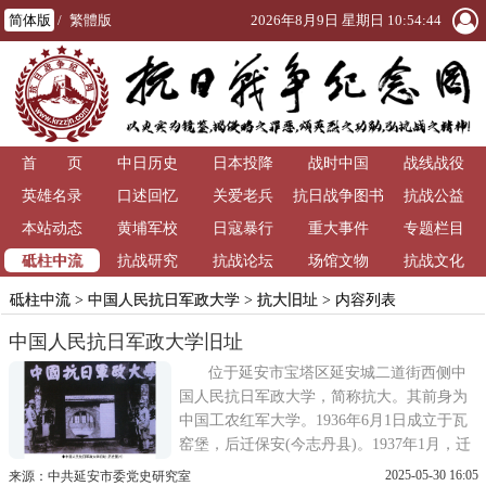
简体版
/
繁體版
2026年8月9日 星期日 10:54:45
首 页
中日历史
日本投降
战时中国
战线战役
英雄名录
口述回忆
关爱老兵
抗日战争图书
抗战公益
本站动态
黄埔军校
日寇暴行
重大事件
馆
专题栏目
砥柱中流
抗战研究
抗战论坛
场馆文物
抗战文化
砥柱中流
>
中国人民抗日军政大学
>
抗大旧址
> 内容列表
中国人民抗日军政大学旧址
位于延安市宝塔区延安城二道街西侧中
国人民抗日军政大学，简称抗大。其前身为
中国工农红军大学。1936年6月1日成立于瓦
窑堡，后迁保安(今志丹县)。1937年1月，迁
延安城内原学府衙门(今址)。1937年4月，改
2025-05-30 16:05
来源：中共延安市委党史研究室