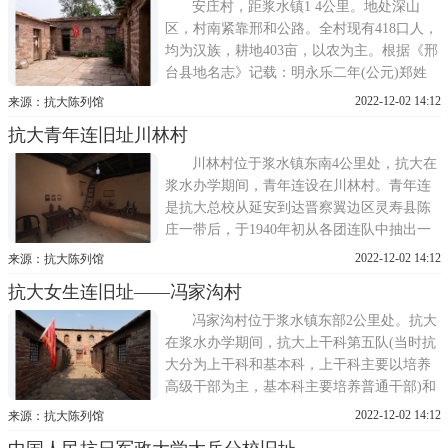
活泼八字方针，就是为抗大写的。校部旧址
安庄村，距浆水镇1 4公里。地处深山
位于华池县林镇乡东华池
区，村南紧靠邢和公路。全村现有418口人，
均为汉族，耕地403亩，以农为主。根据《邢
台县地名志》记载：明永乐二年(公元)郑姓
从山西省洪洞县奉诏迁来，到此安庄立业，
2022-12-02 14:12
来源：抗大陈列馆
故而按意命村名为安庄。沿用至今。抗大在
抗大青年连旧址川林村
浆水办学期间，卫生处设在安庄村，下设医
政股、材料股、门诊部、抗大医院和各大队
川林村位于浆水镇东南4公里处，抗大在
卫生所(一大队上干科、
浆水办学期间，青年连设在川林村。青年连
是抗大总校从延安到达晋察翼边区灵寿县陈
庄一带后，于1940年初从各团连队中抽出一
批青年人组成的连队，学期两年。青年连主
2022-12-02 14:12
来源：抗大陈列馆
要是为我军培养指挥人才和高级司令机关的
抗大女生连旧址——冯家沟村
参谋员。青年连连长郭茂芳，指导员谭天，
全连干部学员142人。1940年11月初青年连到
冯家沟村位于浆水镇东部2公里处。抗大
达浆水镇川林村。旧址共两
在浆水办学期间，抗大上干科第五队(当时抗
大分为上干科和基本科，上干科主要以培养
高级干部为主，基本科主要培养普通干部)和
抗大女生连驻防在冯家沟村。抗大上干科五
2022-12-02 14:12
来源：抗大陈列馆
队队长尚耀武、指导员尤进，上干科共有三