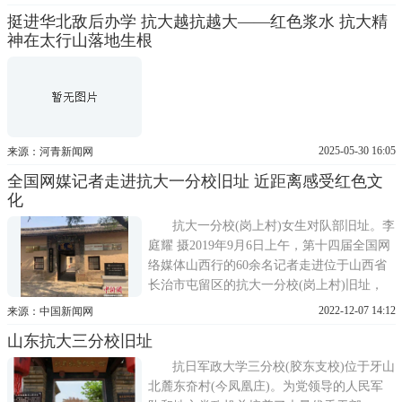
称中国人民抗日军政大学。毛泽东任抗大教
挺进华北敌后办学 抗大越抗越大——红色浆水 抗大精
育委员会主席，林彪任校长。1938年11月20
神在太行山落地生根
日，校舍被日本飞机炸毁。1964年，在校址
上修建了抗大校史陈列
2025-05-30 16:05
来源：河青新闻网
全国网媒记者走进抗大一分校旧址 近距离感受红色文
化
抗大一分校(岗上村)女生对队部旧址。李
庭耀 摄2019年9月6日上午，第十四届全国网
络媒体山西行的60余名记者走进位于山西省
长治市屯留区的抗大一分校(岗上村)旧址，
了解抗大一分校的办学历史以及当年学员们
2022-12-07 14:12
来源：中国新闻网
的学习、生活和战斗情况，近距离感受红色
山东抗大三分校旧址
文化。中国人民抗日军事政治大学(简称抗
大)是抗日战争时期中国共产党创办的培养军
抗日军政大学三分校(胶东支校)位于牙山
事和政治干部的学
北麓东夼村(今凤凰庄)。为党领导的人民军