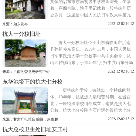
古镇都村牟氏庄园。1947
复镇的启东市东南初级中学校园深处，坐落
着一座四合院，院子里记载着一段特殊的历
史岁月，这里是中国人民抗日军政大学第九
分校旧址。抗大九分校所在的启东市东南初
2022-12-02 16:12
来源：如东发布
级中学，前身为清末状元张謇于1920年创建
抗大一分校旧址
的垦牧高等小学。抗战爆发后，南通沦陷，
为了坚持抗日教育，通州师范学校(今南通师
抗大一分校旧址位于山东省临沂市沂南
范)于1938年8月迁至此
县孙祖乡东高庄。1939年11月，中国人民抗
日军事政治大学一分校奉中共中央命令，从
山西转移山东，于1940年1月抵中共山东分局
驻地——沂南县孙祖乡。学校司令部驻东高
2022-12-02 16:12
来源：沂南县委党史研究中心
庄，政治部驻西高庄。当时正值抗战时期，
东华池塔下的抗大七分校
学员既学习，又战斗，没有固定的教室和住
处。现仅存司令部办公用的两间民房。1977
一所特殊的学校，铸就出一个特殊的群
年列为省级重点文物保护单位。
体。1940年，抗战进入最艰苦时期。在晋西
北，一座特殊学校悄然成立，这就是抗大七
分校。抗大七分校院内石窑洞外景抗大七分
校，全称是中国人民抗日军事政治大学(简称
2022-12-02 15:12
来源：甘肃广电总台 编辑：康泰鹏
抗大七分校)，它的前身是中国抗日红军大
抗大总校卫生处旧址安庄村
学。今天，广为传诵的团结、紧张、严肃、