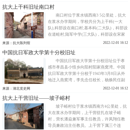
织系统上，成立军政委员会，由滕代远任主
抗大上干科旧址南口村
席，委员由何长工、张际春、袁子饮、吴格
成组成。政治部旧址位于浆水镇浆水村，浆
南口村位于浆水镇西南3 5公里处，抗大
水村旧址共三处，一处
在浆水办学期间，学校共分为上干科(一大
队),科部设在南口村;基本科(二大队)，科部设
在道畦村;陆军中学(三大队)，科部设在宋家
峪。抗大总校上干科是1941年春成立，大队
2022-12-01 16:12
来源：抗大陈列馆
长胡汉标，政委李呈瑞，政治处主任雷钦。
中国抗日军政大学第十分校旧址
之后大队长由汪乃贵担任，政治处主任陈鹤
桥，副队长赵玉珍。学员大多都是一二九师
中国抗日军政大学第十分校旧址位于孝
营以上的干部。抗大上干
感市孝昌县小悟乡向阳村阳家燕窝湾。中国
抗日军政大学第十分校于1943年3月8日从外
地迁入燕窝湾，李先念任校长，杨焕民任副
校长。抗大主要培训部队干部，每期约1000
2022-12-01 16:12
来源：湖北党史网
人，分3个支队，每支队300人左右。在3个支
抗大上干营旧址——坡子峪村
队中，第1支队培训连级和营级军事干部，第
3支队培训排级干部，以上两个支队为军事
坡子峪村位于浆水镇西南方4公里处，抗
队。第2支队为政治队，
大在浆水办学期间，上干营驻扎在坡子峪
村，营长潘焱兼军事主任教员，许凤翔任教
导员兼政治主任教员。上干营下属三个连