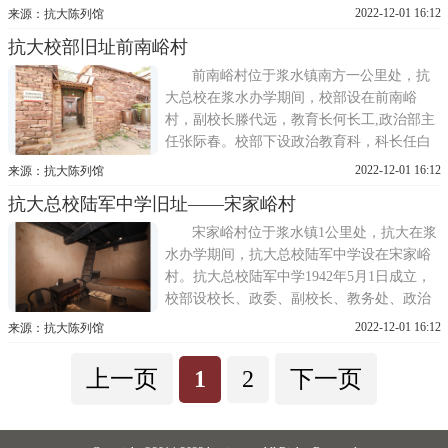
队，由张贻祥、沈先富和彭宗珠分别担任各
2022-12-01 16:12
来源：抗大陈列馆
队领导，同时兼军事、政治教员。营部同第
抗大校部旧址前南峪村
一队驻坡子峪村、二队驻八里丈村、三队驻
西坪村。旧址一处，抗大总校上干营旧址。
前南峪村位于浆水镇南方一公里处，抗
大总校在浆水办学期间，校部设在前南峪
村，副校长滕代远，教育长何长工,政治部主
任张际春。校部下设政治教育科，科长任白
戈;军事教育科，科长赖光勋;秘书科;管理科;
2022-12-01 16:12
来源：抗大陈列馆
图书馆。政治教育科下设哲学，主任教员徐
抗大总校陆军中学旧址——宋家峪村
懋庸;政治经济学，主任教员李凡夫;研究室，
主任徐懋庸。军事教育科下设战术教研室、
宋家峪村位于浆水镇1公里处，抗大在浆
炮兵教研室、技术指导员
水办学期间，抗大总校陆军中学设在宋家峪
村。抗大总校陆军中学1942年5月1日成立，
校部设校长、政委、副校长、教务处、政治
处、供给股、卫生所、管理股等。抗大总校
2022-12-01 16:12
来源：抗大陈列馆
副校长滕代远兼陆中校长、史紫千任副校长
(史紫千牺牲后，由任白戈担任校长)，梁俊
上一页
1
2
下一页
亭同志任副大队长，郭彰任教务处主任，徐
兴华任政治处主任。全校800