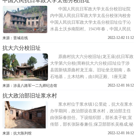
中国人民抗日军政大学太岳分校旧址
名教员，军事教员刘祖靖、政治教员霍丁、
文化教员林凤。抗大女生连连长程克、副指
中国人民抗日军政大学太岳分校旧址院
导员郝治平(抗大
内中国人民抗日军政大学太岳分校张沟校舍
中国人民抗日军政大学太岳分校旧址位于沁
水县土沃乡南阳村。1943年春，中国人民抗
日军政大学太岳分校奉上级命令，从岳北转
2022-12-02 11:12
来源：晋城在线
移到沁水南部的下川地区，为缩小目标，迷
抗大六分校旧址
惑敌人，改名为太岳军区历山大队。5月，太
岳军区粉碎了日军铁滚扫荡之后，历山大队
原曲村抗大六分校旧址(龙王庙)抗日军政
从下川地区转移到沁南
大学第六分校(简称抗大六分校)旧址位于涉
县固新镇原曲村龙王庙。旧址坐北朝南，条
石地基，土木结构，由1间正殿、1座无梁
殿、东西配殿和1台戏楼组成，占地面积1326
2022-12-01 16:12
来源：涉县八路军一二九师纪念馆
平方米，为唐代贞观年间建筑。无梁殿庙中
抗大政治部旧址浆水村
央的无梁殿为全木石结构，外顶屋脊24条，
四面开设12扇窗，结构独特，做工精湛。内
浆水村位于浆水镇1公里处，抗大在浆水
顶为独特的十字歇山顶
办学期间，政治部设在浆水村，政治部主任
由张际春担任。下设组织部，部长袁子钦;宣
传部，部长张际春兼任;保卫部部长吴格成;秘
书科;总务科;民运工作组，组长刘光军。在组
2022-12-01 16:12
来源：抗大陈列馆