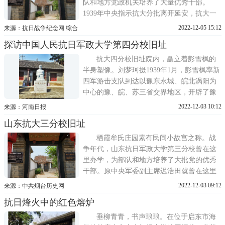
队和地方党政机关培养了大量优秀干部。
1939年中央指示抗大分批离开延安，抗大一
分校(全国12个分校)在校长何长工的率领
2022-12-05 15:12
来源：抗日战争纪念网 综合
下，渡过黄河来到太行山区。1940年4月，由
探访中国人民抗日军政大学第四分校旧址
贾若瑜和廖海光率领来到了胶东。在招远县
灵山一带与胶东抗日军政干校合编，组成抗
抗大四分校旧址院内，矗立着彭雪枫的
日军政大学第一分校胶东
半身塑像。刘梦珂摄1939年1月，彭雪枫率新
四军游击支队到达以豫东永城、皖北涡阳为
中心的豫、皖、苏三省交界地区，开辟了豫
皖苏抗日根据地。1940年3月，经党中央和抗
2022-12-03 10:12
来源：河南日报
大总校批准，游击支队随营学校改为中国人
山东抗大三分校旧址
民抗日军政大学第四分校。这是抗大总校在
新四军中创办最早、历时最长的一所军政大
栖霞牟氏庄园素有民间小故宫之称。战
学，共培养了近5000名干部
争年代，山东抗日军政大学第三分校曾在这
里办学，为部队和地方培养了大批党的优秀
干部。原中央军委副主席迟浩田就曾在这里
学习过。山东抗日军政大学第三分校就是我
2022-12-03 09:12
来源：中共烟台历史网
们常说的胶东分校。1942年11月，山东军区
抗日烽火中的红色熔炉
将胶东分校改称为胶东军区教导二团。1944
年12月，栖霞解放，教导二团进驻栖霞城北
垂柳青青，书声琅琅。在位于启东市海