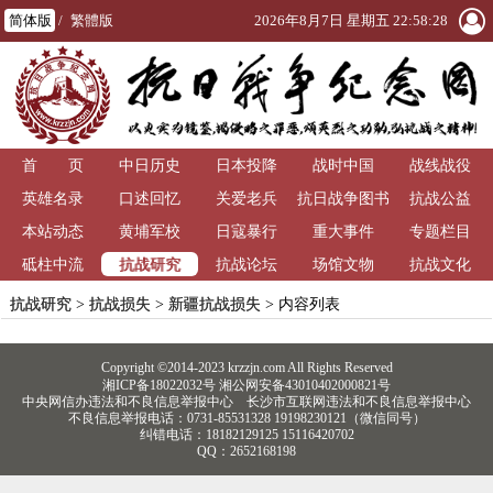
简体版
/
繁體版
2026年8月7日 星期五 22:58:28
首 页
中日历史
日本投降
战时中国
战线战役
英雄名录
口述回忆
关爱老兵
抗日战争图书
抗战公益
本站动态
黄埔军校
日寇暴行
重大事件
馆
专题栏目
抗战研究
砥柱中流
抗战论坛
场馆文物
抗战文化
抗战研究
>
抗战损失
>
新疆抗战损失
> 内容列表
Copyright ©2014-2023 krzzjn.com All Rights Reserved
湘ICP备18022032号 湘公网安备43010402000821号
中央网信办违法和不良信息举报中心
长沙市互联网违法和不良信息举报中心
不良信息举报电话：0731-85531328 19198230121（微信同号）
纠错电话：18182129125 15116420702
QQ：2652168198