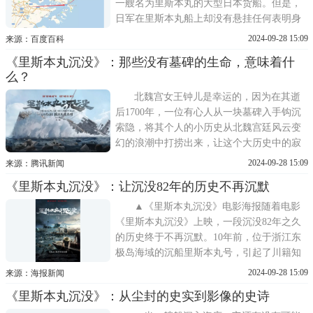
一艘名为里斯本丸的大型日本货船。但是，
日军在里斯本丸船上却没有悬挂任何表明身
份的旗帜，也没有通知国际红十字会。里斯
2024-09-28 15:09
来源：百度百科
本丸被击中后，并没有很快沉没。01在浙江
《里斯本丸沉没》：那些没有墓碑的生命，意味着什
省东部沿海，有中国第一大群岛舟山群岛。
么？
那里有星罗棋布的岛屿和岛礁，数量之多，
竟然占整个中国海岛的五分之一
北魏宫女王钟儿是幸运的，因为在其逝
后1700年，一位有心人从一块墓碑入手钩沉
索隐，将其个人的小历史从北魏宫廷风云变
幻的浪潮中打捞出来，让这个大历史中的寂
寂无名者浮出了历史地表。古往今来，较之
2024-09-28 15:09
来源：腾讯新闻
王氏，在任何意义上都是弱者和边缘人者恒
《里斯本丸沉没》：让沉没82年的历史不再沉默
河沙数，就像二战时期因里斯本丸沉没而长
眠海底的八百多位英国战俘——他们是大历
▲《里斯本丸沉没》电影海报随着电影
史中的无名者，是败者中
《里斯本丸沉没》上映，一段沉没82年之久
的历史终于不再沉默。10年前，位于浙江东
极岛海域的沉船里斯本丸号，引起了川籍知
名电影人方励的好奇。从2016年开始搜寻残
2024-09-28 15:09
来源：海报新闻
骸，直至《里斯本丸沉没》上映，8年来，方
《里斯本丸沉没》：从尘封的史实到影像的史诗
励在人力设备投入、当事人寻访、电影拍摄