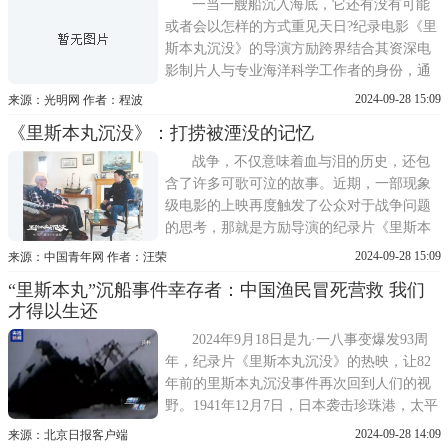
制作等方面投入难以想象的精力和资金，用
一当一艘船沉入海底，它还有没有可能
他自己的话来说，可谓
或者会以怎样的方式重见天日?纪录电影《里
斯本丸沉没》的导演方励跨界结合其资深电
影制片人与专业海洋科学工作者的身份，通
过多方寻访知识考古抢救性拍摄艺术再现等
2024-09-28 15:09
来源：光明网 作者：程波
方式，用这部历时8年拍摄完成的纪录电影，
《里斯本丸沉没》：打捞被湮没的记忆
将承载了厚重历史和巨大戏剧性的里斯本丸
沉没事件完整且动人地呈现出来，用影像完
战争，不仅意味着血与泪的历史，还包
成了一次对真实性与戏剧性
含了许多可歌可泣的故事。近期，一部现象
级电影的上映再度触发了公众对于战争问题
的思考，那就是方励导演的纪录片《里斯本
丸沉没》。该电影通过详尽的历史调查，揭
2024-09-28 15:09
来源：中国青年网 作者：汪荣
露了浙江舟山东极岛附近海底的里斯本丸的
“里斯本丸”沉船事件幸存者：中国渔民冒死营救 我们
沉船真相，从而打捞出了失落在海洋深处的
才得以生还
二战历史，以及历史的真相与微光。▲方励
采访里斯本丸号幸存者威廉·
2024年9月18日是九·一八事变爆发93周
年，纪录片《里斯本丸沉没》的热映，让82
年前的里斯本丸沉没事件再次回到人们的视
野。1941年12月7日，日本袭击珍珠港，太平
洋战争爆发。 数小时后，当时还是英国殖民
2024-09-28 14:09
来源：北京日报客户端