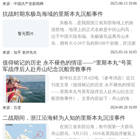
活，听到巨响抬头瞭望，只见东边海面上，
2025-06-13 10:06
来源：中国共产党新闻网
一艘大轮船的船头翘起，尾部逐渐下沉。位
抗战时期东极岛海域的里斯本丸沉船事件
于中国东海的青浜岛，是中国最大群岛舟山
群岛的一座小岛，向东十多海里，是运输繁
东极岛，是我国浙江省东部海域上的旅
忙的公海航线。
游胜地，地理上的正式名称是中街山列岛，
位于中国大陆东端。东极诸岛远离舟山本
岛，拥有大小28个岛屿和108个岩礁，距沈家
门45公里。在镇政府所在庙子湖岛上，有一
2025-05-16 10:05
来源：知乎 老伊先生
处东极历史文化博物馆，馆内二楼就是里斯
值得铭记的历史 永不褪色的情谊——“里斯本丸”号英
本丸号纪念馆，记载着抗战时期发生在这片
军战俘后人赴舟山纪念沉船营救事件
海域的一次沉船事件，以及中国渔民舍生忘
死在日军枪口下救援盟军
新华社北京7月4日电 《参考消息》近日
刊发文章《值得铭记的历史 永不褪色的情谊
——里斯本丸号英军战俘后人赴舟山纪念沉
船营救事件》。文章内容如下：舟山的海，
见证了二战期间中国渔民勇救盟国俘虏的无
2024-09-28 16:09
来源：百度
疆大爱和人道光辉。1942年10月，押运1800
二战期间，浙江沿海鲜为人知的里斯本丸沉没事件
多名英军战俘的里斯本丸号返回日本途中，
在舟山附近海域被美军击沉，843人遇难，
在浙江省东部沿海，有中国第一大群岛
384人被当地渔民救起
舟山群岛。9月25日，1816名英国战俘被装上