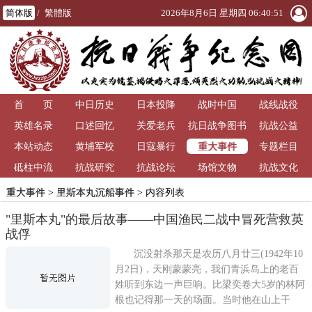
简体版
/
繁體版
2026年8月6日 星期四 06:40:51
首 页
中日历史
日本投降
战时中国
战线战役
英雄名录
口述回忆
关爱老兵
抗日战争图书
抗战公益
重大事件
本站动态
黄埔军校
日寇暴行
馆
专题栏目
砥柱中流
抗战研究
抗战论坛
场馆文物
抗战文化
重大事件
>
里斯本丸沉船事件
> 内容列表
"里斯本丸"的最后故事——中国渔民二战中冒死营救英
战俘
沉没射杀那天是农历八月廿三(1942年10
月2日)，天刚蒙蒙亮，我们青浜岛上的老百
姓听到东边一声巨响。比梁奕卷大5岁的林阿
根也记得那一天的场面。当时他在山上干