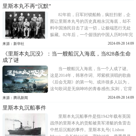
地的香港遭日军进攻。约15000名英联邦守
里斯本丸不再“沉默”
军，在防守18天后投降，约8500名士兵被
俘。他们被日军用船运往各地充当劳力。里
82年前，日军封锁船舱，疯狂扫射，企
斯本丸号，原本是
图让里斯本丸号的历史真相永沉海底，却不
料中国渔民目击了这一切，让极端恶行无处
躲藏。82年后，一个倔强的中国人历时8年完
成纪录电影《里斯本丸沉没》，揭开这段曾
2024-09-28 14:09
来源：新华社
真实发生于二战时期的人道主义故事。近
《里斯本丸沉没》：当一艘船沉入海底，当828条生命
日，随着电影公映，沉没了82年的里斯本丸
成了谜
营救事件浮出海面。▲1942年10月，伊文
思、法伦斯、詹姆
当一艘船沉入海底，当一个人成了谜。
这是2014年，韩寒作词、邓紫棋演唱的歌曲
《后会无期》的第一句。或许很多人以为，
这句歌词是无病呻吟的青春感伤;实则，它背
后映射了一段几乎掩埋了82年的历史真相：
2024-09-28 14:09
来源：腾讯新闻
这艘沉船名叫里斯本丸，成了谜的不止一个
里斯本丸沉船事件
人，而是828位或淹死、或被射杀、或困在底
舱无法逃生的年轻人。为了打捞这段历史，
里斯本丸沉船事件是指1942年载有英国
十年间，
战俘的里斯本丸的货船被美军潜艇的鱼雷击
中然后沉船的事件。里斯本丸号( Lisbon