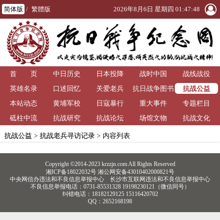
简体版
/
繁體版
2026年8月6日 星期四 01:47:48
首 页
中日历史
日本投降
战时中国
战线战役
抗战公益
英雄名录
口述回忆
关爱老兵
抗日战争图书
本站动态
黄埔军校
日寇暴行
重大事件
馆
专题栏目
砥柱中流
抗战研究
抗战论坛
场馆文物
抗战文化
抗战公益
>
抗战老兵寻访记录
> 内容列表
Copyright ©2014-2023 krzzjn.com All Rights Reserved
湘ICP备18022032号 湘公网安备43010402000821号
中央网信办违法和不良信息举报中心
长沙市互联网违法和不良信息举报中心
不良信息举报电话：0731-85531328 19198230121（微信同号）
纠错电话：18182129125 15116420702
QQ：2652168198