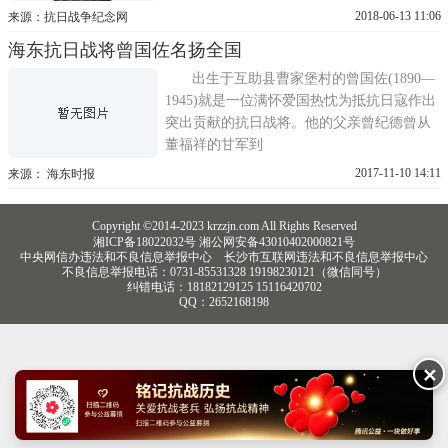
二旅奔赴抗日前线，在山西、河南一带奇袭
2018-06-13 11:06
来源：抗日战争纪念网
日军，战果辉煌;1938年，晋升为暂编骑兵第
海东抗日战将曾国佐名扬全国
二师师长，驻守陕西的北同官、洛川、耀县
等地国共分界线上，与八路军和平相处，还
出生于互助县曹家堡村的曾国佐(1890—
经常向解放区军民接济粮食、...
1945)就是一位满怀爱国热忱为抵抗日寇作出
突出贡献的抗日战将。他的父亲曾纪德曾从
董福祥的甘军到
2017-11-10 14:11
来源： 海东时报
Copyright ©2014-2023 krzzjn.com All Rights Reserved
湘ICP备18022032号 湘公网安备43010402000821号
中央网信办违法和不良信息举报中心
长沙市互联网违法和不良信息举报中心
不良信息举报电话：0731-85531328 19198230121（微信同号）
纠错电话：18182129125 15116420702
QQ：2652168198
✕