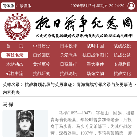
简体版
/
繁體版
2026年8月7日 星期五 20:24:20
首 页
中日历史
日本投降
战时中国
战线战役
英雄名录
口述回忆
关爱老兵
抗日战争图书
抗战公益
本站动态
黄埔军校
日寇暴行
重大事件
馆
专题栏目
砥柱中流
抗战研究
抗战论坛
场馆文物
抗战文化
英雄名录
>
抗战将领名录与英勇事迹
>
青海抗战将领名录与英勇事迹
>
内容列表
马禄
马禄(1895—1947)，字福山，回族，祖籍
青海省化隆县。年轻时曾参加哥老会，后投
身于马步青、马步芳兄弟部下，为其征战效
劳，深得器重。1937年，率骑兵暂编第一师