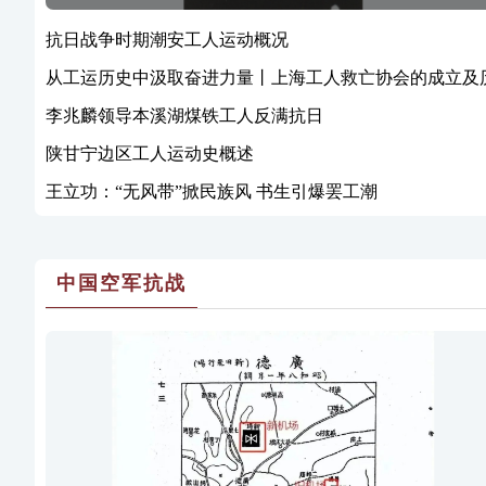
抗日战争时期潮安工人运动概况
从工运历史中汲取奋进力量丨上海工人救亡协会的成立及
史贡献
李兆麟领导本溪湖煤铁工人反满抗日
陕甘宁边区工人运动史概述
王立功：“无风带”掀民族风 书生引爆罢工潮
中国空军抗战