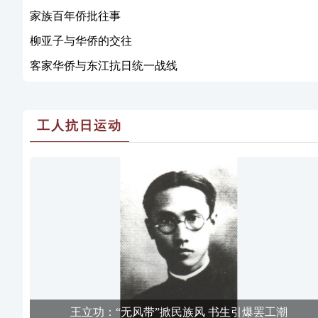
家族百年侨批往事
柳亚子与华侨的交往
客家华侨与东江抗日统一战线
工人抗日运动
王立功：“无风带”掀民族风 书生引爆罢工潮