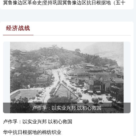
冀鲁豫边区革命史|坚持巩固冀鲁豫边区抗日根据地（五十
九）
经济战线
卢作孚：以实业兴邦 以初心救国
卢作孚：以实业兴邦 以初心救国
华中抗日根据地的棉纺织业