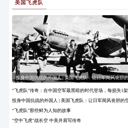
美国飞虎队
投身中国抗战的外国人 | 美国飞虎队：让日军闻风丧胆
空中劲旅
“飞虎队”传奇：在中国空军最黑暗的时代登场，每损失1架
飞机能击落击毁7.7架日机
投身中国抗战的外国人 | 美国飞虎队：让日军闻风丧胆的
中劲旅
“飞虎队”那些鲜为人知的故事
“空中飞虎”战长空 中美并肩写传奇