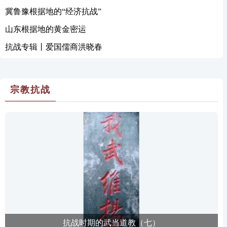
冀鲁豫根据地的“经济抗战”
山东根据地的黄金密运
抗战专辑丨爱国儒商洪晓春
宗教抗战
抗战时期的武当道教（七）