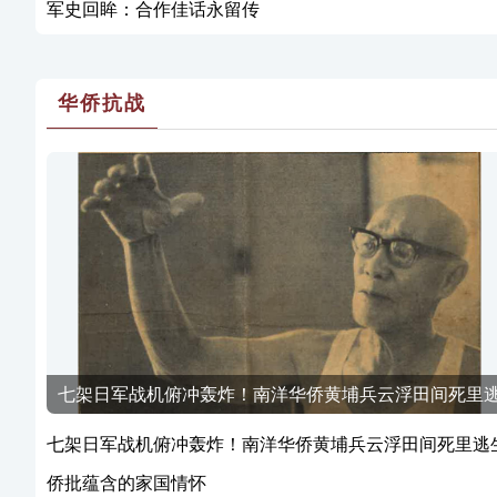
军史回眸：合作佳话永留传
华侨抗战
七架日军战机俯冲轰炸！南洋华侨黄埔兵云浮田间死里
生
七架日军战机俯冲轰炸！南洋华侨黄埔兵云浮田间死里逃
侨批蕴含的家国情怀