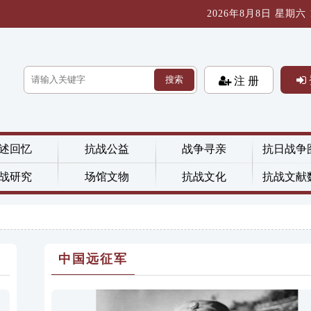
2026年8月8日 星期六 14
搜索
注 册
述回忆
抗战公益
战争寻亲
抗日战争
战研究
场馆文物
抗战文化
抗战文献
中国远征军