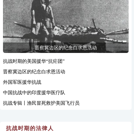
晋察冀边区的纪念白求恩活动
抗战时期的美国援华“抗疟团”
晋察冀边区的纪念白求恩活动
外国军医援华抗战
中国抗战中的印度援华医疗队
抗战专辑丨渔民冒死救护美国飞行员
抗战时期的法律人