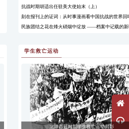
抗战时期胡适出任驻美大使始末（上）
刻在报刊上的证词：从时事漫画看中国抗战的世界回
民族团结之花在烽火硝烟中绽放 ——档案中记载的新
万众一心支援抗战的故事
学生救亡运动
北洋西迁时期学生救亡运动剪影