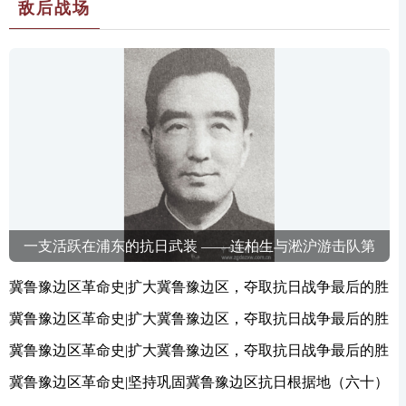
敌后战场
一支活跃在浦东的抗日武装 ——连柏生与淞沪游击队第
五支队的故事
冀鲁豫边区革命史|扩大冀鲁豫边区，夺取抗日战争最后的胜
利（三）
冀鲁豫边区革命史|扩大冀鲁豫边区，夺取抗日战争最后的胜
利（二）
冀鲁豫边区革命史|扩大冀鲁豫边区，夺取抗日战争最后的胜
利（一）
冀鲁豫边区革命史|坚持巩固冀鲁豫边区抗日根据地（六十）