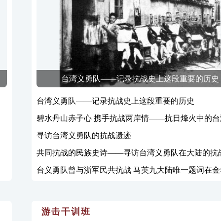
台湾义勇队——记录抗战史上这段重要的历史
台湾义勇队——记录抗战史上这段重要的历史
碧水丹山赤子心 携手抗战两岸情——抗日烽火中的台
队二三事
寻访台湾义勇队的抗战遗迹
共同抗战的民族史诗——寻访台湾义勇队在大陆的抗
台义勇队曾与浙军民共抗战 马英九大陆唯一题词在金
游击干训班