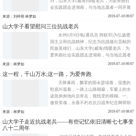
日，山东大学(威海)情暖老兵，为爱奔跑社
会实践团走进湖南，与当地志愿者一同开展
以情暖抗战老兵，传承爱国精神为主题的社
2019-07-10 09:07
来源：刘梓萌 林梦如
会实践活动，祭拜抗日英雄王甲本、吴镇科
山大学子看望慰问三位抗战老兵
墓。(王甲本、吴镇科之墓 张浩冬 摄)一串鞭
炮声响起，东安县山口铺芭蕉村张家冲后山
永州6月9日电(通讯员 韩钦羽)为弘扬爱
坡上，山东大学(威海)
国主义和抗战精神，纪念为抗战做出贡献的
民族英雄们，山东大学(威海)情暖老兵，为
爱奔跑社会实践团走进湖南，与当地志愿者
一同开展以情暖抗战老兵，传承爱国精神为
2019-07-10 09:07
来源：林梦如
主题的社会实践活动，走访唐廷谓、曹明
这一程，千山万水;这一路，为爱奔跑
团、刘学争等三位老兵。(唐廷谓老人的手印
及签名 高京京 摄)(刘学争老人的手印及签名
天降暴雨，飘零的雨伞瑟缩着，湿透的
高京京 摄)
鞋底叫嚣着，一路上山路颠簸，车窗上的水
迹急匆匆地向后奔去，视线变的模糊。一、
傲骨英魂，永垂不朽在抗日战争纪念网帮助
下，我们前往唐廷谓爷爷的家中。纵是时光
2019-07-10 08:07
来源：林梦如
刻于眉间，沟壑纵横，岁月悠悠，耄耋之年
山大学子走近抗战老兵——有些记忆依旧清晰七七事变
的老人眼间还是那个志在报国的少年。唐爷
八十二周年
爷今年91岁，十四岁童子军入伍，负责战时