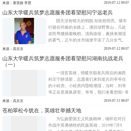
刚经历了一场大雨有些闷热，暖兵筑梦志愿
2019-07-12 09:07
来源：黄英丽 李慧
服务团服务类社会实践团队在永州当地志愿
山东大学暖兵筑梦志愿服务团看望慰问宁远老兵
者李荣叔叔的带领下去抗战老兵奉天坤爷爷
家中拜访。团队成员听老兵爷爷口述鲜活的
阴天没有晴天的明朗,却依然明亮。驱车
历史记忆，赠送爷爷我们
行驶在环曲的乡路上，满目绿野青山，几处
农民弯腰插着晚稻。清风徐徐，裹挟来潮湿
的雾气，正午的水市镇便平添了几分生气。
一行人身沐其中，不觉间已消退了车马劳顿
2019-07-12 08:07
来源：高京京
的倦意。在小欧家村，我们见到了热情开朗
山东大学暖兵筑梦志愿服务团看望慰问湖南抗战老兵
的欧杰友爷爷。初次见面，便被爷爷爽朗的
（一）
笑声吸引住。爷爷领着我们进屋，刀法利落
地切开西瓜，并招呼大
一清贫英雄，情暖失聪老兵雨后的湘西
村庄宁静清新，志愿者们来到老兵刘爷爷住
的小砖房。小砖房内昏暗潮湿，当时，刘爷
爷正在里屋换尿管。爷爷，我们来看您啦! 爷
爷，最近过得好吗!面对志愿者的寒暄，刘爷
2019-07-11 08:07
来源：高京京
爷却是茫然的样子——他的家人说，刘爷爷
苍柏翠松今犹在，英雄壮举撼天地
耳朵已经听不到了。昏暗的砖房，潮湿的空
气，穿着印有抗战老兵的蓝色旧卫衣的垂暮
为弘扬爱国主义民族精神，缅怀在对日
英
作战中英勇牺牲的民族英雄，2019年7月9