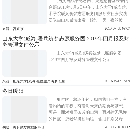
宣传，虽是年纪
(与抗日战争纪念网、龙越慈善基金会的
合照)2019年7月6日中午，山东大学(威海)艺
术学院暖兵筑梦志愿服务团服务类社会实践
团队由山东威海出发，经过一天一夜的波
折，于7月7日中午抵达湖南省长沙市，受到
2019-07-09 08:07
来源：高京京
抗日战争纪念网及长沙市抗战文化研究会的
山东大学(威海)暖兵筑梦志愿服务团 2019年四月报及财
热情接见。团队成员们和深圳市龙越慈善基
务管理文件公示
金会、抗日战争图书馆的工作人员以及当地
志愿者们，带着提前为老
山东大学(威海)暖兵筑梦志愿服务团
2019年四月报及财务管理文件公示
2019-05-15 16:05
来源：山东大学(威海)校区暖兵筑梦志愿
服务团
冬日暖阳
那时候，您还年轻，如同我们一样，有
着灼灼的青春，有着对未来的期冀与梦想。
可是，面对祖国破碎的山河，面对肆无忌惮
的日寇，您毅然挺起胸膛，含泪挥别父母，
踏上抗日救国的战场。而如今，硝烟早已散
2018-12-10 08:12
来源：暖兵筑梦志愿服务团
尽，当年的战士，也已成为耄耋老翁。但