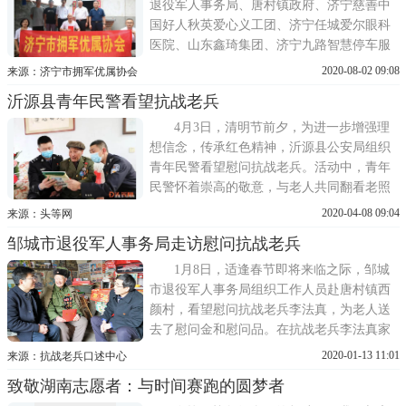
史为鉴！2020
退役军人事务局、唐村镇政府、济宁慈善中
国好人秋英爱心义工团、济宁任城爱尔眼科
医院、山东鑫琦集团、济宁九路智慧停车服
务公司、济宁李二鱼馆等爱心团队，走进唐
2020-08-02 09:08
来源：济宁市拥军优属协会
村镇西颜庄村，看望慰问抗战老兵李法真。
沂源县青年民警看望抗战老兵
今年92岁的李法真，15岁参加八路军。老人
谈起当年的抗战故事，兴奋不已：有一次与
4月3日，清明节前夕，为进一步增强理
日本鬼子遭遇战，
想信念，传承红色精神，沂源县公安局组织
青年民警看望慰问抗战老兵。活动中，青年
民警怀着崇高的敬意，与老人共同翻看老照
片，聆听老人讲述当年英勇的战斗故事。老
2020-04-08 09:04
来源：头等网
兵的事迹给青年民警进行了一次心灵上的洗
邹城市退役军人事务局走访慰问抗战老兵
礼。纷纷表示要向革命前辈们学习，忠诚于
党，热爱人民，为辖区的安全稳定奉献自己
1月8日，适逢春节即将来临之际，邹城
的一份力量。(
市退役军人事务局组织工作人员赴唐村镇西
颜村，看望慰问抗战老兵李法真，为老人送
去了慰问金和慰问品。在抗战老兵李法真家
里,慰问组一行详细询问了老人生活起居和身
2020-01-13 11:01
来源：抗战老兵口述中心
体状况,向老人表达了亲切地问候,感谢他为国
致敬湖南志愿者：与时间赛跑的圆梦者
家和人民所做的贡献，随后工作人员并与老