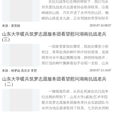
人进行了亲切交谈，耐心倾听老人讲述抗战
在抗日战争纪念网的帮助下，我们与永
英勇事迹，老人拿出
州关爱抗战老兵志愿者协会取得联系。沿着
崎岖的山路，汽车开进了永州市的山区。蜿
蜒的山路盘龙九曲，正在驾驶的李荣却轻车
熟路。李荣叔叔是湖南当地慈善机构的一名
2019-07-16 08:07
来源：黄英丽
志愿者，自2014年主管抗战老兵的相关事务
山东大学暖兵筑梦志愿服务团看望慰问湖南抗战老兵
以来，已经帮助湖南永州多名抗战老兵完成
(三)
了身份认定。由于种种特殊的历史原因，很
多抗战老兵不但没有得到英雄
一国家需要我在哪里，我就在哪里小雨
初过，青翠欲滴的树叶风中轻轻摇曳，道路
两旁河水中溅起圈圈涟漪，静悄悄地推开，
雨打湿的树叶飘舞着似乎在唱一支歌，山东
大学(威海)暖兵筑梦志愿服务团暑期社会实
2019-07-13 14:07
来源：林梦如 高京京 李慧
践道县小分队的成员在当地志愿者的陪同
山东大学暖兵筑梦志愿服务团看望慰问湖南抗战老兵
下，前往抗战老兵何建月爷爷。门房掩映
（二）
着，鸡鸭叫唤着，踏过深深浅浅的水坑，来
到了何爷爷家中。木门经
一慷慨激昂易，从容赴死难在抗日战争
纪念网的帮助下，山东大学(威海)艺术学院
暖兵筑梦志愿服务团服务类社会实践团队与
永州当地志愿者取得了联系。七月的永州刚