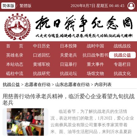
简体版
/
繁體版
2026年8月7日 星期五 06:46:46
首 页
中日历史
日本投降
战时中国
战线战役
抗战公益
英雄名录
口述回忆
关爱老兵
抗日战争图书
本站动态
黄埔军校
日寇暴行
重大事件
馆
专题栏目
砥柱中流
抗战研究
抗战论坛
场馆文物
抗战文化
抗战公益
>
志愿者在行动
>
山东志愿者在行动
> 内容列表
用慈善行动传承老兵精神，临沂爱心企业看望九旬抗战
老兵
临近春节，为了解抗战老兵的生活情
况，表达对他们的敬意，1月20日，爱心企业
云南彝凤茶业有限公司董事长李家英带着
米、面、油等生活慰问品，来到沂水县夏蔚