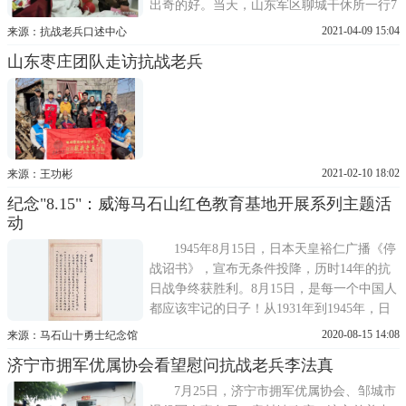
出奇的好。当天，山东军区聊城干休所一行7
人专程赶赴济南960医院，给这位老兵祝贺百
2021-04-09 15:04
来源：抗战老兵口述中心
岁生日。作为所里的首个百岁老兵，高文兴
山东枣庄团队走访抗战老兵
备受大家敬重，同时也被所里每个人惦念。
正如聊城干休所政治协理员张成伟说的那
样，包括高文兴在内
2021-02-10 18:02
来源：王功彬
纪念"8.15"：威海马石山红色教育基地开展系列主题活
动
1945年8月15日，日本天皇裕仁广播《停
战诏书》，宣布无条件投降，历时14年的抗
日战争终获胜利。8月15日，是每一个中国人
都应该牢记的日子！从1931年到1945年，日
本侵略者的铁蹄践踏华夏大地，不甘屈辱的
2020-08-15 14:08
来源：马石山十勇士纪念馆
中华儿女共赴国难，奋起反抗，捍卫国家主
济宁市拥军优属协会看望慰问抗战老兵李法真
权和领土完整，奏响了一曲气壮山河的抗战
凯歌！铭记历史，不忘耻辱，纪念胜利，以
7月25日，济宁市拥军优属协会、邹城市