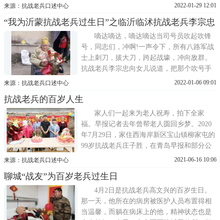
镇云头峪村，用心用情走访慰问曾参加解放
2022-01-29 12:01
来源：抗战老兵口述中心
战争、抗美援朝的老兵赵书明，以此弘扬抗
“我为沂蒙抗战老兵过生日”之临沂临沭抗战老兵李宗忠
战精神，传承爱党爱国情怀，将社会的关爱
送到老人的心田里。当天，记者跟随爱心企
嘀达嘀达，嘀达嘀达当司号员吹起吹锋
业来到赵书明老人家中，老
号，同志们，冲啊!一声令下，所有八路军战
士上刺刀，拔大刀，跨起战壕，冲向敌群。
抗战老兵李宗忠向女儿说道，把那个吹号手
雕像拿过来，今个过生日，我要看着它，把
2022-01-06 09:01
来源：抗战老兵口述中心
手放在嘴边，嘟嘟了几下。老兵虽然糊涂，
抗战老兵的百岁人生
但还仍记得当兵冲锋的场景。长期卧病在
床，把吹号手雕像放在桌上，睁天眼就可以
家人们一起来为老人祝寿，拍下全家
看得到。我记得我打死了
福。早报记者去年曾帮老人圆回乡梦。2020
年7月29日，家住西海岸新区宝山镇柳家屯的
99岁抗战老兵庄子胜，在青岛早报和部分公
益志愿者的帮助下，带着儿孙们一起回到他
2021-06-16 10:06
来源：抗战老兵口述中心
的家乡——莒南县大店镇林后村。那次的回
聊城“战友”为百岁老兵过生日
乡之行，老人在他出生和战斗过的地方，看
望了他牺牲的战友和日思夜想的故乡，圆了
4月2日是抗战老兵高文兴的百岁生日。
自己99岁的一个梦想。时
那一天，他所在的病房被医护人员布置得相
当温馨，而躺在病床上的他，精神状态也是