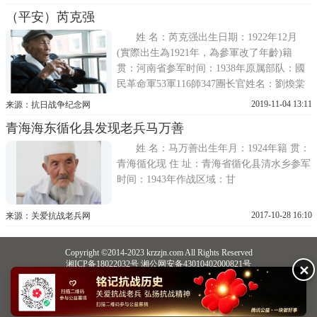
月转为军官生，47年11月毕业，任108军少尉
（平安）芮克强
排长、半年后，任17军中尉参谋，49年12月
在四川起义。
姓 名：芮克强出生日期：1922年12月
(實際出生為1921年，為參軍改了年齡)籍
贯：河南省参军时间：1938年原属部队：國
民革命軍53軍116師347團长官姓名：劉煥棠
离 退 休：從鐵路部門退休经济情况：每月工
2019-11-04 13:11
来源：抗日战争纪念网
資3000元家庭情况：三個兒子，五個女兒(子
青海海东循化县发现老兵马万善
女孝順)现 住 址：青海省平安縣安居小區七
號樓三單元4楼
姓 名：马万善出生年月：1924年籍 贯：
青海循化现 住 址：青海省循化县清水乡参军
时间：1943年作战区域：甘
2017-10-28 16:10
来源：关爱抗战老兵网
Copyright ©2014-2023 krzzjn.com All Rights Reserved
湘ICP备18022032号 湘公网安备43010402000821号
✕
中央网信办违法和不良信息举报中心
长沙市互联网违法和不良信息举报中心
不良信息举报电话：0731-85531328 19198230121（微信同号）
纠错电话：18182129125 15116420702
QQ：2652168198