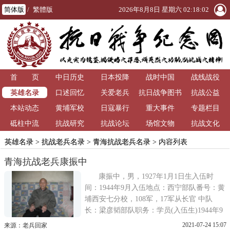
简体版
/
繁體版
2026年8月8日 星期六 02:18:02
首 页
中日历史
日本投降
战时中国
战线战役
英雄名录
口述回忆
关爱老兵
抗日战争图书
抗战公益
本站动态
黄埔军校
日寇暴行
重大事件
馆
专题栏目
砥柱中流
抗战研究
抗战论坛
场馆文物
抗战文化
英雄名录
>
抗战老兵名录
>
青海抗战老兵名录
> 内容列表
青海抗战老兵康振中
康振中，男，1927年1月1日生入伍时
间：1944年9月入伍地点：西宁部队番号：黄
埔西安七分校，108军，17军从长官 中队
长：梁彦韬部队职务：学员(入伍生)1944年9
月考入黄埔西安分校19期14总队学习，45年9
2021-07-24 15:07
来源：老兵回家