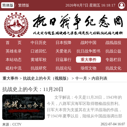
简体版
/
繁體版
2026年8月7日 星期五 16:18:18
首 页
中日历史
日本投降
战时中国
战线战役
英雄名录
口述回忆
关爱老兵
抗日战争图书
抗战公益
重大事件
本站动态
黄埔军校
日寇暴行
馆
专题栏目
砥柱中流
抗战研究
抗战论坛
场馆文物
抗战文化
重大事件
>
抗战史上的今天（视频版）
>
十一月
> 内容列表
抗战史上的今天：11月20日
文字解说：今天是11月20日，1943年的
今天，八路军滨海军区取得赣榆战役胜利。
日军大本营为支援其在太平洋战场的作战，
于1943年夏季以后，陆续从中国战场调出部
分兵力，使得其在中国侵占区内的兵力相对
2022-07-04 16:07
来源：CCTV