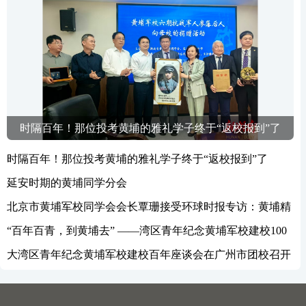
时隔百年！那位投考黄埔的雅礼学子终于“返校报到”了
时隔百年！那位投考黄埔的雅礼学子终于“返校报到”了
延安时期的黄埔同学分会
北京市黄埔军校同学会会长覃珊接受环球时报专访：黄埔精
神就是促进祖国统一
“百年百青，到黄埔去” ——湾区青年纪念黄埔军校建校100
周年系列纪念活动成功举办
大湾区青年纪念黄埔军校建校百年座谈会在广州市团校召开