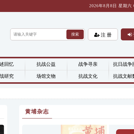
2026年8月8日 星期六 08
搜索
注 册
述回忆
抗战公益
战争寻亲
抗日战争
战研究
场馆文物
抗战文化
抗战文献
黄埔杂志