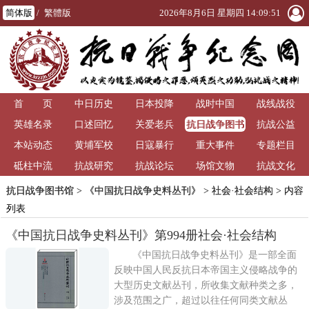
简体版
/
繁體版
2026年8月6日 星期四 14:09:51
首 页
中日历史
日本投降
战时中国
战线战役
抗日战争图书
英雄名录
口述回忆
关爱老兵
抗战公益
馆
本站动态
黄埔军校
日寇暴行
重大事件
专题栏目
砥柱中流
抗战研究
抗战论坛
场馆文物
抗战文化
抗日战争图书馆
>
《中国抗日战争史料丛刊》
>
社会·社会结构
> 内容
列表
《中国抗日战争史料丛刊》第994册社会·社会结构
《中国抗日战争史料丛刊》是一部全面
反映中国人民反抗日本帝国主义侵略战争的
大型历史文献丛刊，所收集文献种类之多，
涉及范围之广，超过以往任何同类文献丛