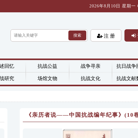
2026年8月10日 星期一 0
搜索
注 册
述回忆
抗战公益
战争寻亲
抗日战争
战研究
场馆文物
抗战文化
抗战文献
《亲历者说——中国抗战编年纪事》(10卷