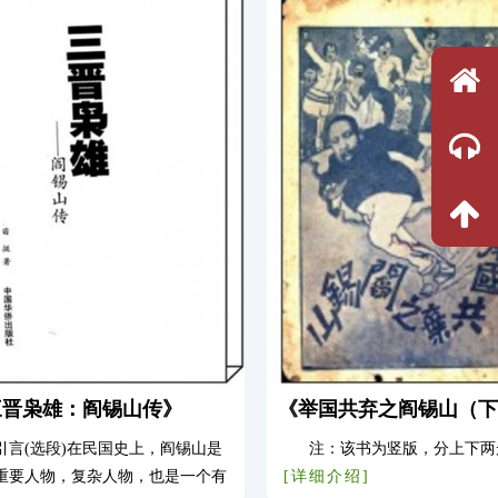
，至被赶出大陆位置。中有阎蒋斗
历史人物——特别是曾经被否定
阎冯分合、中原大战、阎日勾结等
史人物评价上，保持了较为冷静
内幕。特别是抗战期间阎锡山与日
度，在恢复历史真相方面，有努
间的种种密约和文件，为外间所未
索，对于处在复杂历史条件下的
书原...
[详细介绍]
物和他们的...
[详细介绍]
三晋枭雄：阎锡山传》
《举国共弃之阎锡山（下
引言(选段)在民国史上，阎锡山是
注：该书为竖版，分上下两
重要人物，复杂人物，也是一个有
[详细介绍]