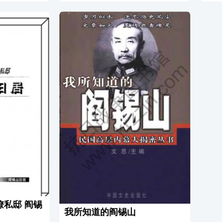
民族文明史的
阀从发生发展到执掌政权和最终结束这
独特
，这世界少有
一段时间的历史。全书征引了大量难以
领导
流入黄河的汇
见到的史料，并附有大量的历史照片，
武装
北部的著名佛
也有许多当代有关民国史的最新研究成
始了
耸立环抱，风
果和作者的独到见解，加之以作者娓娓
僻山
滹沱河绕五台
道来的叙述，使得全书具有相当高的可
足轻
数不尽的村
读性。作者在本书创作中，注意到了趣
四省
]
味性、严...
[详细介绍]
自立为
私邸 阎锡
我所知道的阎锡山