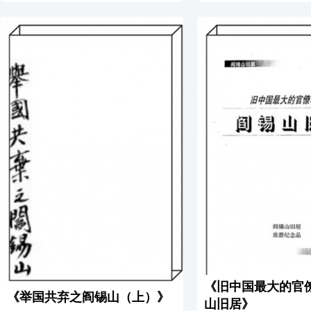
及哲学家，是一个伟人，更是一个完
一样，把山西连织成中华
人。他的一生经历，实与中华民国不可
一枚树叶。黄河壶口飞瀑
分，他的传记，可以说就是一部中国近
的壮观景致，便在汾河涌
代史。今逢先生百岁诞辰之日，笔者谨
合处。那巍然屹立于山西
撰就《阎锡山传》第一集以问世，用资
教圣地五台山，五座奇峰
纪念，以表对先生之敬佩。此传共分四
景秀丽雄壮。弯弯曲曲的
集，第一集于其百岁诞辰出版后，当陆
山川流不息，穿过河两岸
续撰述第二...
[详细介绍]
庄，河的中...
[详细介绍
《旧中国最大的官僚
《举国共弃之阎锡山（上）》
山旧居》