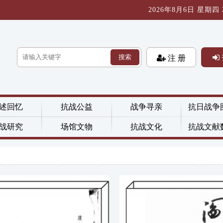
2026年8月6日 星期四 21
搜索
注 册
述回忆
抗战公益
战争寻亲
抗日战争
战研究
场馆文物
抗战文化
抗战文献