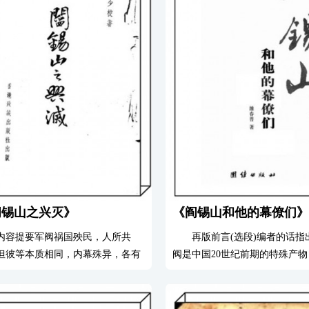
阎锡山之兴灭》
《阎锡山和他的幕僚们》
内容提要军阀祸国殃民，人所共
再版前言(选段)编者的话指
但彼等本质相同，内幕殊异，各有
阀是中国20世纪前期的特殊产
，则不同背景，又极之复杂。本书
中国近代史研究中，军阀史研究
军阀别传》之第一种，以阎锡山为
存在着特定时代的局限性。《三
，写其于辛亥革命时自封为山西都
——阎锡山幕府》一书力求新意