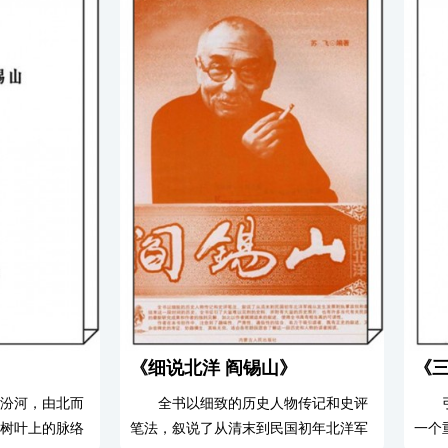
资料。供广大财政金融职工参考使用。
督起
[详细介绍]
法、
曲折
寇之
见，本
》
《细说北洋 阎锡山》
《
汾河，由北而
全书以细致的历史人物传记和史评
树叶上的脉络
笔法，叙说了从清末到民国初年北洋军
一个