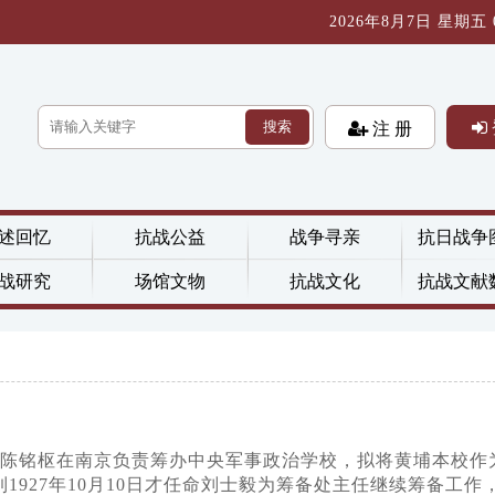
2026年8月7日 星期五 03
搜索
注 册
述回忆
抗战公益
战争寻亲
抗日战争
战研究
场馆文物
抗战文化
抗战文献
由陈铭枢在南京负责筹办中央军事政治学校，拟将黄埔本校作
27年10月10日才任命刘士毅为筹备处主任继续筹备工作，