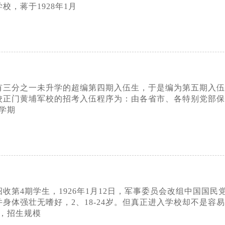
校，蒋于1928年1月
因有三分之一未升学的超编第四期入伍生，于是编为第五期入伍生第
校正门黄埔军校的招考入伍程序为：由各省市、各特别党部
学期
始招收第4期学生，1926年1月12日，军事委员会改组中国
并身体强壮无嗜好，2、18-24岁。但真正进入学校却不是
，招生规模