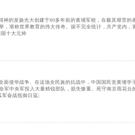
精神的发扬光大创建于80多年前的黄埔军校，在极其艰苦的
举，堪称世界教育的伟大传奇。据不完全统计，共产党内，黄
和国十大元帅
动全面侵华战争。在这场全民族的抗战中，中国国民党黄埔学
命军中央军投入大量精锐部队，损失惨重。死守南京雨花台的
孤军奋战抵御日寇;