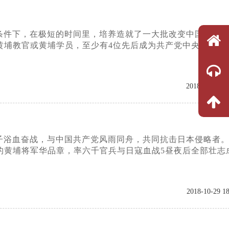
条件下，在极短的时间里，培养造就了一大批改变中国命运
埔教官或黄埔学员，至少有4位先后成为共产党中央副主席
2018-10-29 18
子浴血奋战，与中国共产党风雨同舟，共同抗击日本侵略者
黄埔将军华品章，率六千官兵与日寇血战5昼夜后全部壮志成
2018-10-29 18