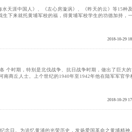
海水天涯中国人》、《左心房漩涡》、《昨天的云》等15种
，我生下来就托黄埔军校的福，得黄埔军校学生的功德加持，
2018-10-29 18
的各 个时期，特别是北伐战争、抗日战争时期，做出了巨大的
商丘人士。上个世纪的1940年至1942年他在陆军军官学
2018-10-29 17
年纪念日。为追忆黄浦的光荣历史，发扬爱国革命之黄埔精神