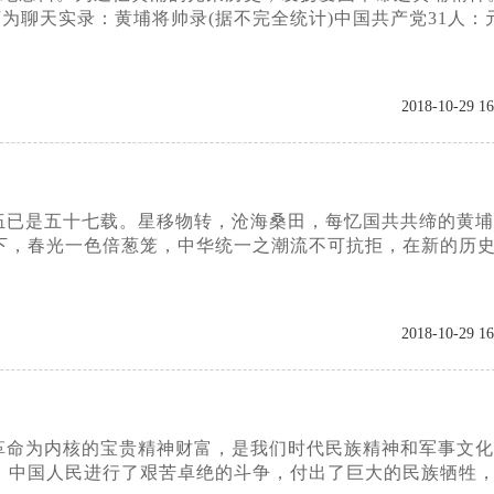
为聊天实录：黄埔将帅录(据不完全统计)中国共产党31人：
2018-10-29 16
伍已是五十七载。星移物转，沧海桑田，每忆国共共缔的黄埔
下，春光一色倍葱笼，中华统一之潮流不可抗拒，在新的历
2018-10-29 16
革命为内核的宝贵精神财富，是我们时代民族精神和军事文化
，中国人民进行了艰苦卓绝的斗争，付出了巨大的民族牺牲