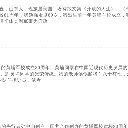
方以直，山东人，现旅居美国。著有散文集《开放的人生》、《
校81周年，我勉强虚度80岁，我出生前一年黄埔军校成立
深切体会到军事为庶政
名的黄埔军校成立80周年。黄埔同学在中国近现代历史发展
是 黄埔同学的光荣传统。我的老师侯锡麟将军八十有七，河南
四中队任指导员，笔者
革命的先行者孙中山创立、国共合作创办的黄埔军校建校80周