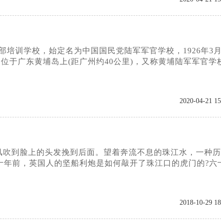
干部培训学校，始定名为中国国民党陆军军官学校，1926年3
位于广东黄埔岛上(距广州约40公里)，又称黄埔陆军军官学
2020-04-21 15
风吹到脸上的头发挽到后面。望着奔流不息的珠江水，一种历
十年前，英国人的坚船利炮是如何敲开了珠江口的虎门的?六
2018-10-29 18