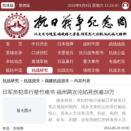
简体版
/
繁體版
2026年8月8日 星期六 13:24:41
首 页
中日历史
日本投降
战时中国
战线战役
英雄名录
口述回忆
关爱老兵
抗日战争图书
抗战公益
本站动态
黄埔军校
日寇暴行
重大事件
馆
专题栏目
抗战研究
砥柱中流
抗战论坛
场馆文物
抗战文化
抗战研究
>
抗战损失
>
福建抗战损失
> 内容列表
日军所犯罪行罄竹难书 福州两次沦陷死伤逾28万
烧杀抢掠：孕妇怀抱小孩被日军射杀日
军占领福州期间，残杀无辜民众的罪行触目
惊心。其杀人方法有活埋、剥皮、电刑、枪
毙、砍头、剖腹，还有用烧红的铁条将人活
活烙死;用煤油掺水灌入，腹胀后，踢人小
2024-08-26 10:08
来源：东南网