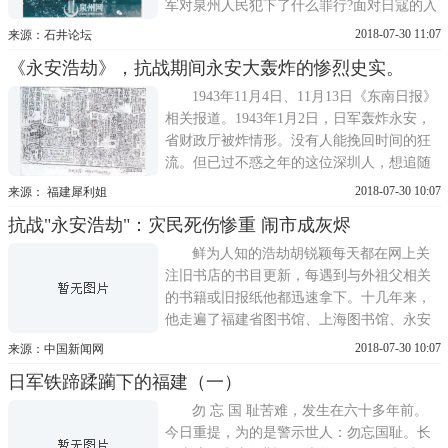
军对泉州人民犯下了什么罪行?面对日寇的入
侵和暴行，泉州人民又是如何奋起斗争，携
2018-07-30 11:07
来源：石井论坛
手同心共同抗日?近日，泉州市委党史研究室
《永安浩劫》，抗战期间永安大轰炸的惨烈史实。
副主任叶芬蓉为本报撰写专稿，用翔实的史
料，还原了当年日军对泉州的侵略罪行以及
1943年11月4日、11月13日《东南日报》
泉州人民抗日救亡的斗争历...
相关报道。1943年1月2日，日军轰炸永安，
省财政厅被炸情形。没有人能挽回时间的狂
流。但已过不惑之年的这位深圳人，想追随
外祖父的脚步，挖掘一段悲壮而惨烈的抗战
2018-07-30 10:07
来源： 福建犀利姐
历史。奔走18年，投入30万元，他为什么要
抗战"永安浩劫"：灾民死伤惨重 闹市成灰烬
这么做?读完这篇文章，希望读者您，也会去
找来一部叫《永安浩劫》的纪录片，一起感
鲜为人知的浩劫胡锐颖每天都在网上关
受福建...
注旧书店的书目更新，每遇到与外祖父相关
的书籍或旧报纸他都迅速拿下。十几年来，
他走遍了福建省图书馆、上海图书馆、永安
档案馆等，摘抄、扫描外祖父办过的报纸和
2018-07-30 10:07
来源：中国新闻网
杂志。他的记录本上，还有各色纸条标注的
日军铁蹄蹂躏下的福建（一）
各种记录。1943年11月6日出版的《东南日
报》，是胡锐颖在福建省图书馆找到的第一
勿 忘 国 耻苦难，发生在六十多年前。
份与永安浩劫有关的资料。此时，...
今日重提，为的是警示世人：勿忘国耻。长