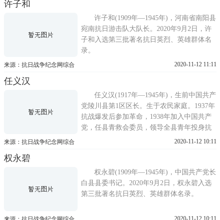
许子和
许子和(1909年—1945年)，河南省南阳县
宛南抗日游击队大队长。2020年9月2日，许
子和入选第三批著名抗日英烈、英雄群体名
录。
2020-11-12 11:11
来源：抗日战争纪念网综合
任义汉
任义汉(1917年—1945年)，生前中国共产
党陵川县第1区区长。生于农民家庭。1937年
抗战爆发后参加革命，1938年加入中国共产
党，任县青救会委员，领导全县青年投身抗
日救亡运动。在反对坏官师人凤的斗争中，
2020-11-12 10:11
来源：抗日战争纪念网综合
表现勇敢，深受同龄人的敬佩。1943年，奉
权永碧
命开辟陵川敌后工作，参与组建壶陵游击
队，开展对敌武装斗争。后任一区区长。
权永碧(1909年—1945年)，中国共产党长
1945年2月13日，在秦寨村
白县县委书记。2020年9月2日，权永碧入选
第三批著名抗日英烈、英雄群体名录。
2020-11-12 10:11
来源：抗日战争纪念网综合