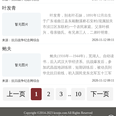
叶发青
叶发青，别名叶石妹，1891年12月出生
于广东省曲江县东厢翻溪桥石安村(现属韶关
市浈江区东联村)一个农民家庭。父亲叶棋
兴，母亲骆氏。有兄弟三人，二弟叶明青、
三弟叶年青。为减轻家庭负担，他从小帮助
2020-11-12 09:11
来源：抗日战争纪念网综合
父母干活，上山放牛，打柴割草。随着岁月
鲍夫
的流逝，年龄的增长，参加田间劳动，叶发
青学会了田园农活的一切劳动技能。他经受
鲍夫(1916年—1944年)，芜湖人。自幼读
年长日久的风吹雨打，磨练成
书，后入武汉大学经济系。抗战爆发后，参
加武昌战地训练班，短期训练后，被动员到
华北抗日前线，初入国民党东北军五十三军
万福麟残部，该部被河北民军改编后，被分
2020-11-12 09:11
来源：抗日战争纪念网综合
配作抗日宣传工作，后与刘火、赵超、任大
卫一起到河北南宫，找到冀南行署主任兼冀
上一页
1
2
3
..
10
下一页
南游击队司令杨秀峰同志，参加革命。1938
年10月，鲍夫来到冀北
Copyright ©2014-2023 krzzjn.com All Rights Reserved