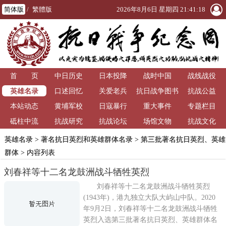
简体版
/
繁體版
2026年8月6日 星期四 21:41:18
首 页
中日历史
日本投降
战时中国
战线战役
英雄名录
口述回忆
关爱老兵
抗日战争图书
抗战公益
本站动态
黄埔军校
日寇暴行
重大事件
馆
专题栏目
砥柱中流
抗战研究
抗战论坛
场馆文物
抗战文化
英雄名录
>
著名抗日英烈和英雄群体名录
>
第三批著名抗日英烈、英雄
群体
> 内容列表
刘春祥等十二名龙鼓洲战斗牺牲英烈
刘春祥等十二名龙鼓洲战斗牺牲英烈
(1943年)，港九独立大队大屿山中队。2020
年9月2日，刘春祥等十二名龙鼓洲战斗牺牲
英烈入选第三批著名抗日英烈、英雄群体名