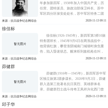
第2支队第1大队副大队长。
年参加新四军，1938年加入中国共产党，历
任营、团特派员、旅政治部保卫科长、苏中
军区四分区保安处处长，苏中军区特务二团
政治处主任等职。1945年9月，在战斗中不幸
2020-11-13 09:11
来源：抗日战争纪念网综合
中弹，光荣牺牲。牺牲时任新四军苏中军区
徐佳标
特务第2团副团长兼政治处主任。殷德林同志
立场坚定，机智勇敢，在担任保卫工作期
徐佳标(1926-1945年)，新四军第3师10旅
间，与暗藏的反革命分
特务团班长，1945年9月6日在两淮战役中，
他背插红旗，攀登淮阴城南门城墙时身负重
伤，陷入昏迷状态。醒来听到敌机枪在叫，
马上咬牙冲上前，用腹部堵住敌人枪眼，掩
2020-11-13 09:11
来源：抗日战争纪念网综合
护突击队登城。淮阴被攻克，伪28师被全
茆健群
歼，徐佳标却壮烈牺牲。3师指挥部和师党委
追授徐佳标为淮阴战斗英雄称号，生前所在
茆健群(1916年—1945年)，新四军苏中军
班被命名佳标班，淮阴
区独立旅第2团参谋长。2020年9月2日，茆健
群入选第三批著名抗日英烈、英雄群体名
录。茆建群烈士战斗传奇王凤祥兴化西门曾
被命名为建群镇，北门麦粉厂也曾被命名为
2020-11-13 09:11
来源：抗日战争纪念网综合
建群麦粉厂。建群何许人也，他就是69年
邱子华
前，因攻打兴化城而英勇牺牲的苏中军区钢