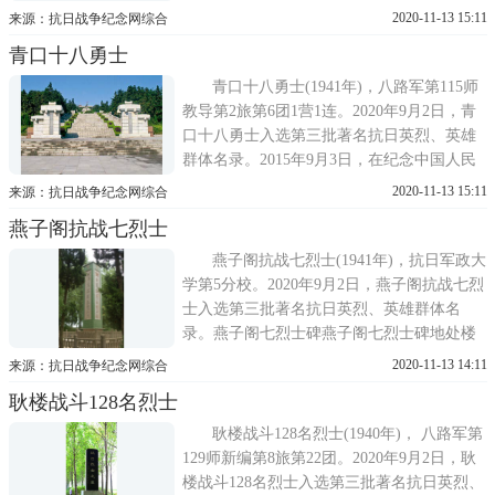
录。
2020-11-13 15:11
来源：抗日战争纪念网综合
青口十八勇士
青口十八勇士(1941年)，八路军第115师
教导第2旅第6团1营1连。2020年9月2日，青
口十八勇士入选第三批著名抗日英烈、英雄
群体名录。2015年9月3日，在纪念中国人民
抗日战争暨世界反法西斯战争胜利70周年阅
2020-11-13 15:11
来源：抗日战争纪念网综合
兵式上，第一个走进天安门广场接受检阅的
燕子阁抗战七烈士
徒步方阵中，青口十八勇士的旗帜猎猎飘
扬，格外醒目。这是一支英雄模范部队，是
燕子阁抗战七烈士(1941年)，抗日军政大
中国人民解放军某部3
学第5分校。2020年9月2日，燕子阁抗战七烈
士入选第三批著名抗日英烈、英雄群体名
录。燕子阁七烈士碑燕子阁七烈士碑地处楼
王镇郭杨村五组。在抗日战争与解放战争的
2020-11-13 14:11
来源：抗日战争纪念网综合
年代里，燕子阁一直是楼王老根据地通往敌
耿楼战斗128名烈士
占区沙沟、兴化一带的大门，成为与敌斗
争，阻击敌人扫荡的前沿阵地，在这块英雄
耿楼战斗128名烈士(1940年)， 八路军第
的土地上谱写了
129师新编第8旅第22团。2020年9月2日，耿
楼战斗128名烈士入选第三批著名抗日英烈、