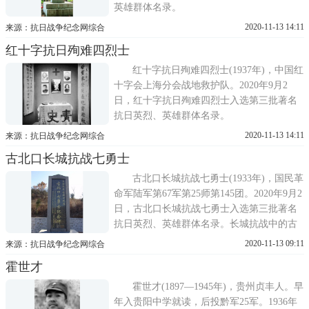
英雄群体名录。
2020-11-13 14:11
来源：抗日战争纪念网综合
红十字抗日殉难四烈士
红十字抗日殉难四烈士(1937年)，中国红
十字会上海分会战地救护队。2020年9月2
日，红十字抗日殉难四烈士入选第三批著名
抗日英烈、英雄群体名录。
2020-11-13 14:11
来源：抗日战争纪念网综合
古北口长城抗战七勇士
古北口长城抗战七勇士(1933年)，国民革
命军陆军第67军第25师第145团。2020年9月2
日，古北口长城抗战七勇士入选第三批著名
抗日英烈、英雄群体名录。长城抗战中的古
北口七勇士潇湘晨报在北京市密云区古北口
2020-11-13 09:11
来源：抗日战争纪念网综合
镇的帽儿山脚下，一块白色大理石材质的古
霍世才
北口长城抗战七勇士纪念碑耸立在青山绿水
间，向人们述说着87年前那场惊天地泣鬼神
霍世才(1897—1945年)，贵州贞丰人。早
的抗战故事
年入贵阳中学就读，后投黔军25军。1936年