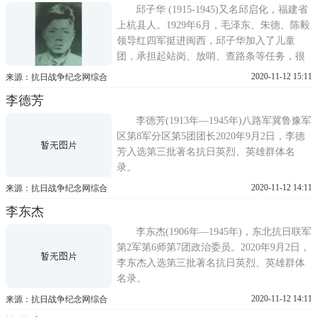
铁十八旅二团参谋长茆建群。茆建群，原名
邱子华 (1915-1945)又名邱启化，福建省
茆立秋
上杭县人。1929年6月，毛泽东、朱德、陈毅
领导红四军挺进闽西，邱子华加入了儿童
团，承担起站岗、放哨、查路条等任务，很
快又加入了共青团，并于1932年成为中共党
2020-11-12 15:11
来源：抗日战争纪念网综合
员。随后，他参加了工农红军，1936年编入
李德芳
张鼎丞、谭震林领导的闽西南人民抗日义勇
军。人物生平1929年参加农民武装暴动，并
李德芳(1913年—1945年)八路军冀鲁豫军
加入儿童团，1930
区第8军分区第5团团长2020年9月2日，李德
芳入选第三批著名抗日英烈、英雄群体名
录。
2020-11-12 14:11
来源：抗日战争纪念网综合
李东杰
李东杰(1906年—1945年)，东北抗日联军
第2军第6师第7团政治委员。2020年9月2日，
李东杰入选第三批著名抗日英烈、英雄群体
名录。
2020-11-12 14:11
来源：抗日战争纪念网综合