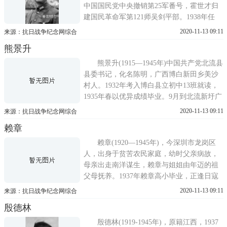
中国国民党中央撤销第25军番号，霍世才归
建国民革命军第121师吴剑平部。1938年任
363团三营营长。1939年驻守湖北沙洋河西
2020-11-13 09:11
来源：抗日战争纪念网综合
岸，与日军对峙。1940年4月奉命过河，深入
熊景升
应城铁路一线，对日军袭击大小十余战，予
日军以重创。1945年6月，在向广西时，霍世
熊景升(1915—1945年)中国共产党北流县
才团部在湖南武冈县与日军
县委书记，化名陈明，广西博白新田乡美沙
村人。1932年考入博白县立初中13班就读，
1935年春以优异成绩毕业。9月到北流新圩广
西省中学生军事集训总队第二大队接受军
2020-11-13 09:11
来源：抗日战争纪念网综合
训。1936年春，熊景升免试直升南宁高中17
赖章
班学习。1937年加入中国共产党，不久熊景
升担任中共南宁高中党支部组织干事，同时
赖章(1920—1945年)，今深圳市龙岗区
被选为学生自治
人，出身于贫苦农民家庭，幼时父亲病故，
母亲出走南洋谋生，赖章与姐姐由年迈的祖
父母抚养。1937年赖章高小毕业，正逢日寇
侵华，卢沟桥事变爆发，全国抗日战争开
2020-11-13 09:11
来源：抗日战争纪念网综合
始。赖章决定投笔从戎，应征入伍。1945年4
殷德林
月15日，被日军的子弹击中头部，壮烈牺
牲。牺牲时任广东人民抗日游击队东江纵队
殷德林(1919-1945年)，原籍江西，1937