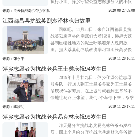
执行小组、萍乡守望公益志愿服务队的小伙
伴前往湘东给彭爷爷庆生 一同带去的有关爱
2020-08-27 09:08
来源：关爱抗战老兵萍乡团队
抗战老兵公益基金500元生日礼品、礼金;北
江西都昌县抗战英烈袁泽林魂归故里
京3A志愿者公社庆生的鲜花和蛋糕。恭祝抗
战老兵彭庚希爷爷福寿无疆!
回家吧。11月28日，来自江西都昌县抗
战英烈袁泽林的亲属们含着眼泪，捧起大荔
县朝邑牺牲地方的泥土呼唤着亲人魂归故
里。据大荔县朝邑镇政协学习组组长高发俊
介绍，抗战老兵袁泽林的76岁女婿徐怡孙按
2019-11-28 16:11
来源：张永平
照遗孀临终前的遗愿，从2006年先后六次来
萍乡志愿者为抗战老兵王士彝庆祝94岁生日
陕西寻找老兵的遗骨，通过有关部门专家教
授提供历史资料，在深圳龙越慈善基金会和
2019年十月廿九日，萍乡守望公益志愿
陕西抗战老兵关爱团与当地
服务队一行10人到王士彝爷爷家为王士彝爷
爷庆祝94岁寿辰。在上坡时就看到王爷爷不
停地往马路上张望，我们2个车停下来，爷爷
和二个儿子一起迎接我们，王爷爷名下70多
2019-11-26 17:11
来源：李淑明
位子孙，每年平常生日都是亲朋满座几大
萍乡志愿者为抗战老兵易克林庆祝95岁生日
桌。王爷爷身体很好，只是婆婆身体欠佳，
二老看到志愿者的到来非常开心。特此鸣谢:
昨天是分宜抗战老兵易克林爷爷95岁寿
关爱抗战老兵公
辰，因上个月给分宜抗战老兵袁财光爷爷贺