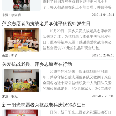
寿时了解到袁爷爷双脚不能行走已几个月
了，每天都是躺在床上不能自理，并且爷爷
说希望能有张轮椅能座着出去晒晒太阳，团
2019-11-04 17:11
来源：李淑明
队小伙伴一太早就赶火车将由关爱抗战老兵
萍乡志愿者为抗战老兵李健平庆祝92岁生日
公益基金提供的一张轮椅和500元生日礼品及
红包、楚然的感谢信和一床被子送往2位爷爷
10月20日，萍乡关爱抗战老兵志愿者团
家中。我们满满的一车礼品在
队来到九江，为抗战老兵李健平庆祝92岁生
日，愿爷爷福寿无疆！感谢关爱抗战老兵公
益基金提供500元的礼品和现金红包。
2019-10-20 09:10
来源：明姐
关爱抗战老兵、萍乡志愿者在行动
2019年仲秋到来，恰逢抗战胜利74周
年，萍乡守望公益志愿服务队又收到了来自
全国各地近十家公益组织及个人为团队关爱
的20位抗战老兵、3位退伍军人、2位二战受
害者送来的关爱，本次送达礼品34787元，出
2019-09-12 15:09
来源：明姐
动279人 次，行程872公里，顶着烈日，不辞
新干阳光志愿者为抗战老兵庆祝96岁生日
劳苦走进抗战老兵家中送去了对卫国勇士的
敬意和中秋慰问。感谢多年来各公益组织和
日前，新干阳光志愿者来到溧江镇石口