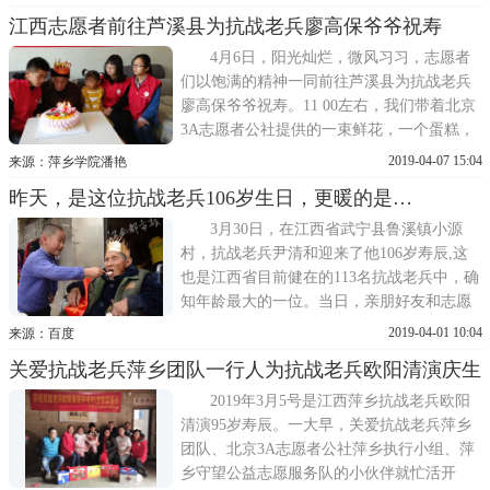
你们叫我爷爷，我们都是中华民族子孙后
江西志愿者前往芦溪县为抗战老兵廖高保爷爷祝寿
代，当以兄弟姐妹之称。所以我们便以大哥
称呼他。现在我来介绍一下这位大哥吧。廖
4月6日，阳光灿烂，微风习习，志愿者
高保大哥住在江西省
们以饱满的精神一同前往芦溪县为抗战老兵
廖高保爷爷祝寿。11 00左右，我们带着北京
3A志愿者公社提供的一束鲜花，一个蛋糕，
沿着一条水泥小路走进了爷爷家，爷爷安静
2019-04-07 15:04
来源：萍乡学院潘艳
地坐在一张摇椅上，看见了我们，他不禁热
昨天，是这位抗战老兵106岁生日，更暖的是…
泪盈眶，也让我泪眼朦胧。在此之前，了解
到爷爷的一些从军经历:部队番号：青年抗日
3月30日，在江西省武宁县鲁溪镇小源
救国军208师工兵
村，抗战老兵尹清和迎来了他106岁寿辰,这
也是江西省目前健在的113名抗战老兵中，确
知年龄最大的一位。当日，亲朋好友和志愿
者们齐聚一堂，为老人庆祝生日。吃长寿
2019-04-01 10:04
来源：百度
面、切蛋糕、听老人讲抗战往事，现场格外
关爱抗战老兵萍乡团队一行人为抗战老兵欧阳清演庆生
热闹。据悉，原籍四川广安的尹清和曾参加
过淞沪会战，在一次战斗中因手中的枪再也
2019年3月5号是江西萍乡抗战老兵欧阳
承受不了高温高压
清演95岁寿辰。一大早，关爱抗战老兵萍乡
团队、北京3A志愿者公社萍乡执行小组、萍
乡守望公益志愿服务队的小伙伴就忙活开