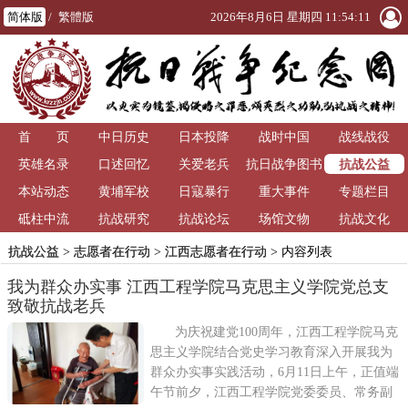
简体版
/
繁體版
2026年8月6日 星期四 11:54:12
首 页
中日历史
日本投降
战时中国
战线战役
抗战公益
英雄名录
口述回忆
关爱老兵
抗日战争图书
本站动态
黄埔军校
日寇暴行
重大事件
馆
专题栏目
砥柱中流
抗战研究
抗战论坛
场馆文物
抗战文化
抗战公益
>
志愿者在行动
>
江西志愿者在行动
> 内容列表
我为群众办实事 江西工程学院马克思主义学院党总支
致敬抗战老兵
为庆祝建党100周年，江西工程学院马克
思主义学院结合党史学习教育深入开展我为
群众办实事实践活动，6月11日上午，正值端
午节前夕，江西工程学院党委委员、常务副