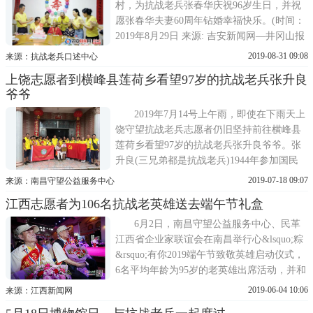
个人对辖区幸存抗战老兵的关爱。
村，为抗战老兵张春华庆祝96岁生日，并祝
愿张春华夫妻60周年钻婚幸福快乐。(时间：
2019年8月29日 来源: 吉安新闻网—井冈山报
作者：彭建新、孙刚 摄)
2019-08-31 09:08
来源：抗战老兵口述中心
上饶志愿者到横峰县莲荷乡看望97岁的抗战老兵张升良
爷爷
2019年7月14号上午雨，即使在下雨天上
饶守望抗战老兵志愿者仍旧坚持前往横峰县
莲荷乡看望97岁的抗战老兵张升良爷爷。张
升良(三兄弟都是抗战老兵)1944年参加国民
革命军70军80师239团担任机枪手，部队集训
2019-07-18 09:07
来源：南昌守望公益服务中心
一个月就参加战斗，从浙江，江苏，福建，
江西志愿者为106名抗战老英雄送去端午节礼盒
山东，湖南，安徽等地打击日本鬼子，日本
投降后，转业回家。
6月2日，南昌守望公益服务中心、民革
江西省企业家联谊会在南昌举行心&lsquo;粽
&rsquo;有你2019端午节致敬英雄启动仪式，
6名平均年龄为95岁的老英雄出席活动，并和
志愿者一起提前过节。端午节前夕，全省志
2019-06-04 10:06
来源：江西新闻网
愿者将奔赴各地，把节日礼盒全部送到抗战