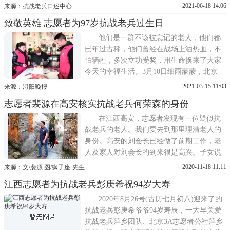
校长兼马克思主义学院党总支书记、院长彭
2021-06-18 14:06
来源：抗战老兵口述中心
卫东教授带领马克思学院党总支部分师生代
致敬英雄 志愿者为97岁抗战老兵过生日
表到二化小区96岁的牛明洲老兵家中开展走
访慰问活动，向牛老致以最崇高的敬意和诚
他们是一群不该被忘记的老人，他们都
挚的问候，送去关怀和温暖
已年过古稀，他们曾经在战场上洒热血，不
怕牺牲，多次立功受奖，用生命换来了大家
今天的幸福生活。3月10日细雨蒙蒙，北京
3A志愿者公社九江关爱抗战老兵小分队5名
2021-03-15 11:03
来源：浔阳晚报
志愿者，带着生日蛋糕，赶到彭泽县黄花镇
志愿者裴源在高安核实抗战老兵何荣森的身份
新民村，为97岁高龄的抗战老兵高凯初过生
日，并将深圳龙越慈善基金会的一份关爱物
在江西高安，志愿者发现有一位疑似抗
资送到老兵手中。志愿者为97岁
战老兵的老人。我们要去到那里理清老人的
身份。高安的刘会长已经做了前期工作，老
人及家人对刘会长的到来很是高兴。子女说
老人把自己的各种章用铁丝别在一块板上，
2020-11-18 11:11
来源：文/裴源 图/狮子座·先生
罩上硬塑料皮，天天戴在胸前，犹如一块盔
江西志愿者为抗战老兵彭庚希祝94岁大寿
甲。时间长了，污损不堪，但即便这样也不
摘，走到哪戴到哪。老人相对较年轻，思维
2020年8月26号(古历七月初八)迎来了的
敏捷，虽然从军前没
抗战老兵彭庚希爷爷94岁寿辰，一大早关爱
抗战老兵萍乡团队、北京3A志愿者公社萍乡