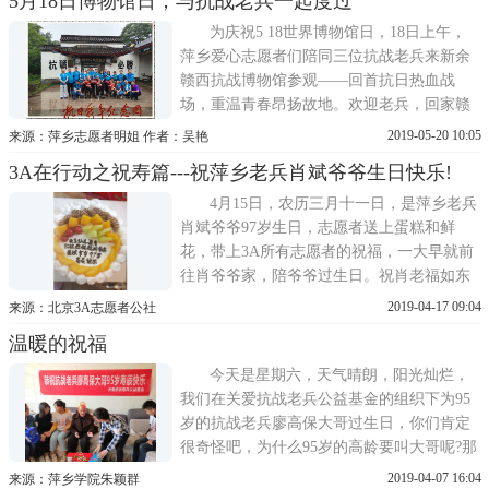
5月18日博物馆日，与抗战老兵一起度过
老英雄手上。负责人说到。据悉，我省目前
有健在的抗战老英雄106名，年龄都在90岁以
为庆祝5 18世界博物馆日，18日上午，
上。本次活动筹
萍乡爱心志愿者们陪同三位抗战老兵来新余
赣西抗战博物馆参观——回首抗日热血战
场，重温青春昂扬故地。欢迎老兵，回家赣
西抗战博物馆志愿团的红旗，迎风飘扬着火
2019-05-20 10:05
来源：萍乡志愿者明姐 作者：吴艳
车站廖主任很给力，一路绿灯，全程亲自推
3A在行动之祝寿篇---祝萍乡老兵肖斌爷爷生日快乐!
轮椅。我们来为车站的爱心服务点个赞吧!95
岁的邱绿金爷爷、92岁的黄建清爷爷、90岁
4月15日，农历三月十一日，是萍乡老兵
的喻芳铭爷爷在鲜花和新
肖斌爷爷97岁生日，志愿者送上蛋糕和鲜
花，带上3A所有志愿者的祝福，一大早就前
往肖爷爷家，陪爷爷过生日。祝肖老福如东
海，寿比南山!志愿者为爷爷唱生日歌，切蛋
2019-04-17 09:04
来源：北京3A志愿者公社
糕，爷爷非常开心，笑得合不拢嘴，一个劲
温暖的祝福
说谢谢 谢谢你们呀!祝福老兵，明年的今天还
来给您过生日!
今天是星期六，天气晴朗，阳光灿烂，
我们在关爱抗战老兵公益基金的组织下为95
岁的抗战老兵廖高保大哥过生日，你们肯定
很奇怪吧，为什么95岁的高龄要叫大哥呢?那
是因为我们这位可爱的老爷爷说：我不喜欢
2019-04-07 16:04
来源：萍乡学院朱颖群