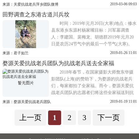
了，赶往上栗给阳老庆生，一同带去的有关
2019-03-06 09:03
来源：关爱抗战老兵萍乡团队微博
爱抗战老兵公益基金500元生日礼品、礼金;
田野调查之东港古道川兵坟
北京3A志愿者公社庆生的鲜花和蛋糕。
时间：2019年元月20日(大寒)地点：修水
县东港乡东源村杨家嘴目标：川军墓调查
人：李建国、裴梅龙、胡德群2019年元月20
日是农历24节气中的最后一个节气(大寒)。
俗语云：小寒大寒一年过完。田野调查东港
2019-01-26 11:01
来源：君子如兰
乡东源村之行，既是修水县抗战文化研究会
婺源关爱抗战老兵团队为抗战老兵送去全家福
2018年工作的结束，亦是2019年抗战研究工
作的开始。根据修水县政协副主席朱啸同志
2018年春节，在国家摄影大师詹东华摄
提供的
影团队(上海)的赞助下，为婺源的抗战老兵
们，每家都拍了全家福。而今，婺源关爱抗
战老兵团队的志愿者们将这些全家福送到抗
战老兵的家中(其中有全家福、老兵个人敬礼
2019-01-19 11:01
来源：婺源关爱抗战老兵团队
照，抗战老兵夫妻合照)。抗战老兵吴启田
(1917年出生，抗战时期隶属第三战区交通处
上一页
1
2
3
下一页
第二科)抗战老兵马生元(1926年出生，抗战
时期隶属，空军第