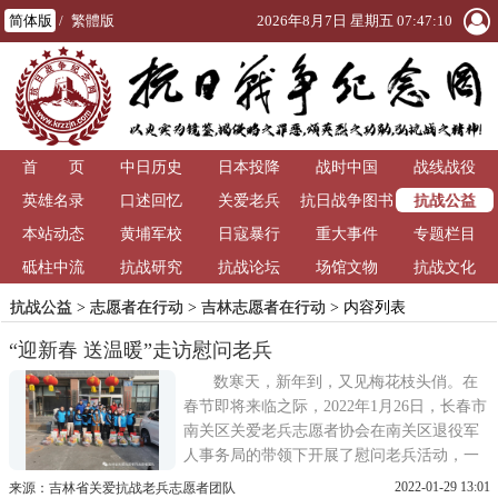
简体版
/
繁體版
2026年8月7日 星期五 07:47:10
首 页
中日历史
日本投降
战时中国
战线战役
抗战公益
英雄名录
口述回忆
关爱老兵
抗日战争图书
本站动态
黄埔军校
日寇暴行
重大事件
馆
专题栏目
砥柱中流
抗战研究
抗战论坛
场馆文物
抗战文化
抗战公益
>
志愿者在行动
>
吉林志愿者在行动
> 内容列表
“迎新春 送温暖”走访慰问老兵
数寒天，新年到，又见梅花枝头俏。在
春节即将来临之际，2022年1月26日，长春市
南关区关爱老兵志愿者协会在南关区退役军
人事务局的带领下开展了慰问老兵活动，一
同参与志愿服务的小伙伴还有碟诺集团、长
2022-01-29 13:01
来源：吉林省关爱抗战老兵志愿者团队