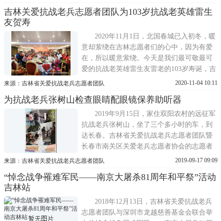
春市南关区惠兵协会、轰九志愿服务队等。
吉林关爱抗战老兵志愿者团队为103岁抗战老英雄雷生
春节将至，虽然疫情当前，但是无法阻挡志
友贺寿
愿者们为老兵送上节日问候与温情陪伴的热
忱。本次活动共走访了1
2020年11月1日，北国春城已入初冬，暖
意却萦绕在吉林志愿者们的心中，因为有爱
在，所以暖意萦绕。今天是我们最可敬最可
爱的抗战老英雄雷生友雷老的103岁寿诞，吉
林志愿者团队和长春小义工们共同为雷老庆
2020-11-04 10:11
来源：吉林省关爱抗战老兵志愿者团队
祝生日。子曰：志士仁人，无求生以害人，
为抗战老兵张树山检查眼睛配眼镜保养助听器
有杀身成仁。英雄就是志士仁人，在国家危
难之际他们是首先站出来的!1937年七七卢沟
2019年9月15日，家住双阳农村的远征军
桥事变，雷老是铁匠
抗战老兵张树山，坐了三个多小时的车，到
达长春。吉林省关爱抗战老兵志愿者团队暨
长春市南关区关爱老兵志愿者协会的志愿者
为张老提前预订好宾馆，并在宾馆旁边为他
2019-09-17 09:09
来源：吉林省关爱抗战老兵志愿者团队
们安排了一个小小的接风宴。9月16日早八点
“悼念战争罹难军民——南京大屠杀81周年和平祭”活动
多，吉林省关爱抗战老兵志愿者团队志愿者
吉林站
胡冰雁、韩晶陪伴张树山老兵及家人来到爱
尔眼科检查眼睛。由于
2018年12月13日，吉林省关爱抗战老兵
志愿者团队与深圳市龙越慈善基金会联合举