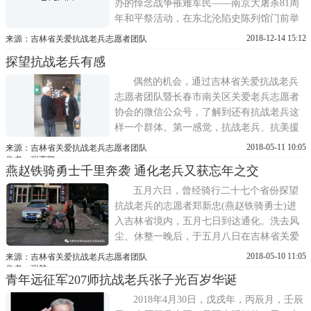
办的悼念战争罹难军民——南京大屠杀81周
年和平祭活动，在东北沦陷史陈列馆门前举
行。天气很冷，冻得人伸不出手。但八十一
2018-12-14 15:12
来源：吉林省关爱抗战老兵志愿者团队
年前的南京军民，度过了一个更寒冷的冬
探望抗战老兵有感
天。志愿者们顶着零下十八度的气温和雪
花，一早就来到东北沦陷史陈列馆，布置12
偶然的机会，通过吉林省关爱抗战老兵
13活动的场地。菊花刚
志愿者团队暨长春市南关区关爱老兵志愿者
协会的微信公众号，了解到还有抗战老兵这
样一个群体。第一感觉，抗战老兵、抗美援
朝老兵仿佛离我们的生活已经很远，有幸活
2018-05-11 10:05
来源：吉林省关爱抗战老兵志愿者团队
到现在的，最少也八、九十岁了，而且随着
作者：张惠凯
燕赵铁骑勇士千里奔袭 通化老兵又获忘年之交
时光的流逝会越来越少，总有一天，他们会
悄然远去，总有一天，他们的身影会消失在
五月六日，曾经骑行二十七个省份探望
我们的视线里。这是一个不太好找...
抗战老兵的志愿者郑新忠(燕赵铁骑勇士)进
入吉林省境内，五月七日到达通化。洗去风
尘、休整一晚后，于五月八日在吉林省关爱
抗战老兵志愿者团队志愿者王莹丽等人的陪
2018-05-10 11:05
来源：吉林省关爱抗战老兵志愿者团队
同下，看望了进入吉林省后见到的第一位抗
作者：张航
青年远征军207师抗战老兵张子光百岁华诞
日老兵——王朝云老爷爷，之后又前往靖宇
烈士陵园，祭奠瞻仰抗日英烈杨靖宇将军。
2018年4月30日，戊戌年，丙辰月，壬辰