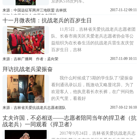
京的K518次列车。
2017-11-12 09:11
来源：中国远征军两岸三地联盟 吉林抚
松红心志愿者协会 志愿者 刘翠萍
十一月微表情：抗战老兵的百岁生日
11月5日，吉林省关爱抗战老兵志愿者团
队、长春市南关区关爱老兵志愿者协会等公
益组织为在长春生活的抗战老兵雷生友庆贺
百岁生日，吉林
2017-11-09 10:11
来源：吉林广播网 作者：孟向荣
拜访抗战老兵梁振奋
我什么时候成了5期的学生队了?梁振奋
看到通讯录以后，既激动又略显诧异。为了
欢迎客人，他执意着长衣长裤，在广州闷热
的天气里，看着好
2017-10-12 16:10
来源：吉林省关爱抗战老兵志愿者团队
丈夫许国，不必相送——志愿者陪同当年的捍卫者（抗
战老兵）一同观看《捍卫者》
2017年9月24日，吉林省关爱抗战老兵志