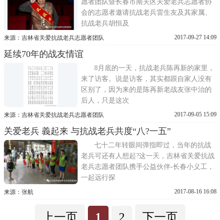
愿者团队暨长春市南关区关爱老兵志愿者协
会的志愿者邀请抗战老兵雷生友及其家属、
抗战老兵胡恒及
2017-09-27 14:09
来源：吉林省关爱抗战老兵志愿者团队
延续70年的战友情谊
8月底的一天，抗战老兵陈再新的家里，
来了访客。说是访客，其实都跟自家人没有
区别了，因为来的是陈再新老战友张中治的
后人，只是这次
2017-09-05 15:09
来源：吉林省关爱抗战老兵志愿者团队
关爱老兵 義起来 与抗战老兵共度“八?一五”
七十二年转眼间弹指即过，当年的抗战
老兵可还有人想起?这一天，吉林省关爱抗战
老兵志愿者团队携手公益伙伴-长春小义工，
一起远行探
2017-08-16 16:08
来源：张航
上一页
1
2
下一页