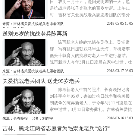
王朝云老兵见到千里之外的志愿者...
日，农历三月十五，是阳光明媚的一天，也
是抗战老兵张子光张老的百岁华诞。上午11
时，吉林省关爱抗战老兵志愿者团队的部分
志愿者以及长春小义工驱车前往吉林市，带
2018-05-05 15:05
来源：吉林省关爱抗战老兵志愿者团队
着对抗战老兵的崇敬心情给张老带来全体志
作者：陈东伟
送别95岁的抗战老兵陈再新
愿者的祝福，同时也带来给张老的慰问礼物
和寿金，祝福老人家百岁生辰快乐，祝愿张
陈再新老人静静地躺在灵位上。灵堂肃
老日月昌明，松鹤长春!张老在家...
穆，写有抗日援朝戎马半生无悔，育桃培李
低头十载育人的挽联对老人一生进行总结。
陈再新老人今年3月11日凌晨在家中过世，壮
丽的人生定格在95岁。今年3月13日举办葬
2018-03-17 08:03
来源：吉林省关爱抗战老兵志愿者团队
礼。老人的家人、吉林省关爱抗战老兵团队
作者：刘连宇
关爱抗战老兵团队 送走95岁老兵
志愿者、老人老战友后裔、老人的学生都来
到了长春市殡仪馆，为这位老人送别。外敌
陈再新老人生前的照片。长春晚报记者
入侵 老人两赴战场陈再新老人19...
刘连宇今年95岁，参加过抗日战争和抗美援
朝战争的陈再新老人，于今年3月11日凌晨在
家中过世，3月13日举办葬礼。吉林省关爱抗
战老兵团队志愿者来到了长春市殡仪馆，为
2018-03-16 15:03
来源：长春晚报 记者：刘连宇
这位老兵送别。陈再新1923年出生在江苏省
吉林、黑龙江两省志愿者为毛崇龙老兵“送行”
南京市，父亲是一位篾匠。20岁参加抗日战