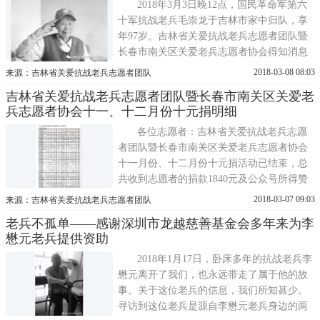
争，并于1944年参加缅北反攻作战。1945年
2018年3月3日晚12点，国民革命军第六
回国后不久，回到老家务农。...
十军抗战老兵毛崇龙于吉林市家中归队，享
年97岁。吉林省关爱抗战老兵志愿者团队暨
长春市南关区关爱老兵志愿者协会得知消息
后，第一时间组织志愿者参与到治丧工作
2018-03-08 08:03
来源：吉林省关爱抗战老兵志愿者团队
中，张晓光、付丽华等吉林市志愿者闻讯后
吉林省关爱抗战老兵志愿者团队暨长春市南关区关爱老
立即赶往毛崇龙家中，与亲属一道置办丧葬
兵志愿者协会十一、十二月份十元捐明细
用品及接待社会各界吊唁。吉林、黑龙江两
省的其他志愿者，于5日、6日陆续从...
各位志愿者：吉林省关爱抗战老兵志愿
者团队暨长春市南关区关爱老兵志愿者协会
十一月份、十二月份十元捐活动已结束，总
共收到志愿者的捐款1840元及公众号所得赞
赏费用101元(明细请见附件)。在此向所有志
2018-03-07 09:03
来源：吉林省关爱抗战老兵志愿者团队
愿者致以最崇高的敬意，并向所有志愿者承
老兵不孤单——感谢深圳市龙越慈善基金会多年来为李
诺：一定会将团队账目做到清晰、明了，随
懋元老兵提供资助
时向各位志愿者公布团队每一笔资金的用
处，请大家监督。与所有志愿者共勉!
2018年1月17日，卧床多年的抗战老兵李
懋元离开了我们，也永远带走了属于他的故
事。关于这位老兵的信息，我们所知甚少。
寻访到这位老兵是源自李懋元老兵身边的两