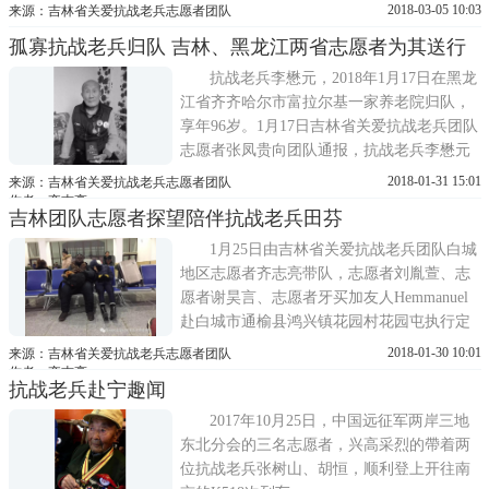
位志愿者张凤贵、刘相涛以及吉林省关爱抗
2018-03-05 10:03
来源：吉林省关爱抗战老兵志愿者团队
战老兵团队的志愿者吴秀杰 。确认李懋元老
孤寡抗战老兵归队 吉林、黑龙江两省志愿者为其送行
兵身份的依据是富拉尔基地区统战部的一纸
证明：李懋元原系国民党军队抗日老
抗战老兵李懋元，2018年1月17日在黑龙
兵……。当志愿者找到李老时，李老...
江省齐齐哈尔市富拉尔基一家养老院归队，
享年96岁。1月17日吉林省关爱抗战老兵团队
志愿者张凤贵向团队通报，抗战老兵李懋元
已于今日归队。吉林团队立刻组织志愿者赴
2018-01-31 15:01
来源：吉林省关爱抗战老兵志愿者团队
齐齐哈尔，并通知黑龙江省的兄弟团队一同
作者：齐志亮
吉林团队志愿者探望陪伴抗战老兵田芬
参与操办李懋元老兵后事。深圳龙越慈善基
金会承担此次葬礼全部费用。1月19日清晨抗
1月25日由吉林省关爱抗战老兵团队白城
战老兵李懋元家属及四位志愿...
地区志愿者齐志亮带队，志愿者刘胤萱、志
愿者谢昊言、志愿者牙买加友人Hemmanuel
赴白城市通榆县鸿兴镇花园村花园屯执行定
期探望抗战老兵田芬老兵项目。1月24日四位
2018-01-30 10:01
来源：吉林省关爱抗战老兵志愿者团队
志愿者在白城市大润发超市为抗战老兵田芬
作者：齐志亮
抗战老兵赴宁趣闻
选购慰问礼品，各位志愿者考虑到抗战老兵
田芬年过九旬，便为田老选购米面油及糕点
2017年10月25日，中国远征军两岸三地
类食物。1月25日四位志愿者于下...
东北分会的三名志愿者，兴高采烈的帶着两
位抗战老兵张树山、胡恒，顺利登上开往南