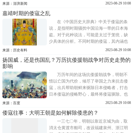
(大韩民国忠清南道舒川郡)，与企图复国，
2023-08-29 10:08
来源：澎湃新闻
抵抗唐朝的百济王扶余丰(日本史料上作丰
嘉靖时期的倭寇之乱
璋)，以及他请来的倭国(当时的日本国号)援
军展开战斗。结果，唐军水师大获全胜，百
在《中国历史大辞典》中关于倭寇的条
济与倭军大败四散。
说，是指明时期骚扰中国沿海一带的日本海
盗。对于此种说法，可能是太过于笼统，缺
少具体的分析。不同时期的倭寇，其内涵也
是不同的。而对中国历史上影响最大的倭
2023-08-29 10:08
来源：历史有料
寇，当属嘉靖时期的倭寇之乱。如果大家对
扬国威，还是伤国乱？万历抗倭援朝战争对历史走势的
此事件不甚了解，可以观看电视剧《大明王
影响
朝1566》，会有对此一时期倭寇之乱的详细
描绘。林仁川先生在他
万历年间的这场抗倭援朝战争，明朝不
惜以亡国为代价，倾尽了举国之力来抗击倭
寇，出兵帮助朝鲜来驱除日本侵略者，打击
日本倭寇的侵略野心，最终将倭寇驱除。也
正由于这场战争的失利，日本不但停滞了对
2023-08-29 10:08
来源：百度
外扩张的步伐，也关紧了通商贸易的大门，
倭寇往事：大明王朝是如何解除倭患的？
开始走上闭关锁国之路，使得日本长期深刻
反省，再也不敢主动挑战已经形成的太平洋
一三七〇年，明朝以靠近京城为由，取
沿岸国家政治秩序，从而保证
消太仓黄渡市舶司，改设福建泉州、浙江明