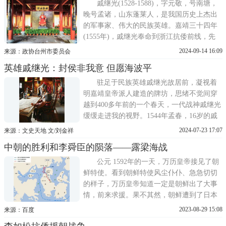
人，余寇遁海而逃，戚家军无一阵亡。二十
戚继光(1528-1588)，字元敬，号南塘，
四日，戚继光夫人王氏在
晚号孟诸，山东蓬莱人，是我国历史上杰出
的军事家、伟大的民族英雄。嘉靖三十四年
(1555年)，戚继光奉命到浙江抗倭前线，先
任浙江都司佥书，前后转任宁绍台参将，台
2024-09-14 16:09
来源：政协台州市委员会
金严参将。戚继光东南沿海平倭13年，其中
英雄戚继光：封侯非我意 但愿海波平
防守台州7年3个月，取得了彪炳史册的台州
大捷，彻底扭转了抗倭局势。台州还是戚继
驻足于民族英雄戚继光故居前，凝视着
光创建空心敌台的肇始地，
明嘉靖皇帝派人建造的牌坊，思绪不觉间穿
越到400多年前的一个春天，一代战神戚继光
缓缓走进我的视野。1544年孟春，16岁的戚
继光在授业恩师梁玠坚毅目光的注视下，骑
2024-07-23 17:07
来源：文史天地 文/刘金祥
着那匹伴其一生的赭白色战马，从家乡走向
中朝的胜利和李舜臣的陨落——露梁海战
卫所军营，走向杀敌御寇的战场。彼时，早
已树立家国情怀的戚继光踌躇满志、意气风
公元 1592年的一天，万历皇帝接见了朝
发，热血在身躯奔涌，激情
鲜特使。看到朝鲜特使风尘仆仆、急急切切
的样子，万历皇帝知道一定是朝鲜出了大事
情，前来求援。果不其然，朝鲜遭到了日本
军队的侵犯。这时的日本国内政局发生了重
2023-08-29 15:08
来源：百度
大变化，丰臣秀吉以武力统一了日本，进而