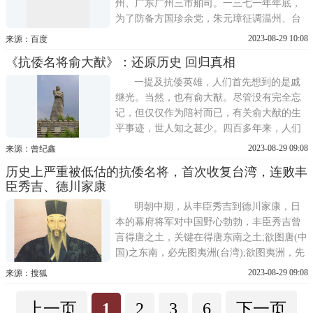
州、广东广州三市舶司。一三七一年年底，
为了防备方国珍余党，朱元璋征调温州、台
州、庆元三府军士以及无地百姓，编入各卫
2023-08-29 10:08
来源：百度
为军，同时严禁沿海百姓私自出海。一三七
《抗倭名将俞大猷》：还原历史 回归真相
四年，三司被废，但是海上朝贡未绝。一三
八〇年正月，胡惟庸案发，朱元璋因胡惟庸
一提及抗倭英雄，人们首先想到的是戚
勾结日本而下诏禁止与日
继光。当然，也有俞大猷。尽管没有完全忘
记，但仅仅作为陪衬而已，有关俞大猷的生
平事迹，世人知之甚少。四百多年来，人们
有意无意间将这位当年名震海疆、功勋卓著
2023-08-29 09:08
来源：曾纪鑫
的抗倭主将给忽略了。其实，在那英勇抗击
历史上严重被低估的抗倭名将，首次收复台湾，连败丰
倭寇的艰难岁月，俞大猷与戚继光并列，一
臣秀吉、德川家康
直为人们所称道。就某种程度而言，俞大猷
还超出戚继光之
明朝中期，从丰臣秀吉到德川家康，日
本的幕府将军对中国野心勃勃，丰臣秀吉曾
言得唐之土，关键在得唐东南之土;欲图唐(中
国)之东南，必先图夷洲(台湾);欲图夷洲，先
图琉球，1592年，他派大将有马晴信出使台
2023-08-29 09:08
来源：搜狐
湾，威逼台湾少数民族向日本纳贡。德川家
康一度侵占大明的藩属国琉球国，甚至要把
上一页
1
2
3
6
下一页