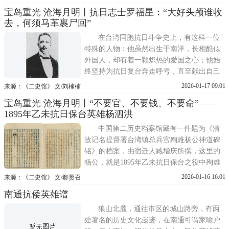
屿区。平海卫是明代福建沿海海防要塞，与
宝岛重光 沧海月明丨抗日志士罗福星：“大好头颅谁收
莆禧千户所城、南日水寨形成联防体系。
去，何须马革裹尸回”
1563年，戚继光、俞大猷、刘显三路合围，
于平海卫大败倭寇，史称平海卫大...
在台湾同胞抗日斗争史上，有这样一位
特殊的人物：他虽然出生于南洋，长相酷似
外国人，却有着一颗炽热的爱国之心；他始
终坚持为抗日复台奔走呼号，直至献出自己
的宝贵生命。他就是追随孙中山先生致力于
2026-01-17 09:01
来源：《二史馆》 文/刘楠楠
民族民主革命事业的中国同盟会会员、台湾
宝岛重光 沧海月明丨“不要官、不要钱、不要命”——
抗日志士——罗福星。罗福星加入中国同盟
1895年乙未抗日保台英雄杨泗洪
会 投身革命事业罗福星（1886—1914），字
东亚，号国权，祖
中国第二历史档案馆藏有一件题为《清
故记名提督署台湾镇总兵官殉难杨公神道碑
铭》的档案，由宿迁人臧增庆所撰，这里的
杨公，就是1895年乙未抗日保台之役中殉难
的台湾镇总兵杨泗洪。一直以来，有关其事
2026-01-16 16:01
来源：《二史馆》 文/郗贤召
迹的记述大都非常简略，借助这件档案，我
南通抗倭英雄谱
们可以更深入地了解他的生平和抗日保台事
迹。臧增庆撰写的《清故记名提督署台湾镇
狼山北麓，通往市区的城山路旁，有两
总兵官殉难杨公神道碑铭》
处著名的历史文化遗迹，在南通可谓家喻户