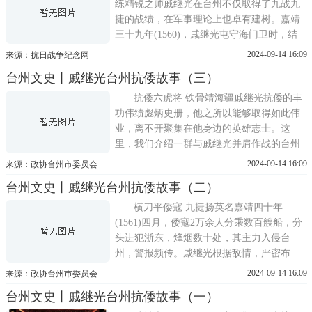
是出现在临海桃渚，后来
练精锐之师戚继光在台州不仅取得了九战九
捷的战绩，在军事理论上也卓有建树。嘉靖
三十九年(1560)，戚继光屯守海门卫时，结
合练兵实战经验写成的《纪效新书》，被列
2024-09-14 16:09
来源：抗日战争纪念网
为中国古代十兵书之一。戚继光在《自序》
台州文史丨戚继光台州抗倭故事（三）
中说：数年间，予承乏浙东，乃知孙武之
法，纲领精微莫加矣;第于下手详细节目，则
抗倭六虎将 铁骨靖海疆戚继光抗倭的丰
无一及焉，
功伟绩彪炳史册，他之所以能够取得如此伟
业，离不开聚集在他身边的英雄志士。这
里，我们介绍一群与戚继光并肩作战的台州
籍抗倭将士。张元勋，温岭新河人，担任海
2024-09-14 16:09
来源：政协台州市委员会
门卫新河所百户，从嘉靖四十年开始就跟随
台州文史丨戚继光台州抗倭故事（二）
戚继光在浙江、福建各地抗倭，在九战九捷
中表现突出。后来先后取得横屿大捷、平海
横刀平倭寇 九捷扬英名嘉靖四十年
卫大捷和仙游之战的
(1561)四月，倭寇2万余人分乘数百艘船，分
头进犯浙东，烽烟数十处，其主力入侵台
州，警报频传。戚继光根据敌情，严密布
防，主动出击。二十二日晨，戚继光率主力
2024-09-14 16:09
来源：政协台州市委员会
2000人赶赴宁海，接敌后，陈大成、杨文率
台州文史丨戚继光台州抗倭故事（一）
兵首次摆开鸳鸯阵，仅半个时辰就杀敌数百