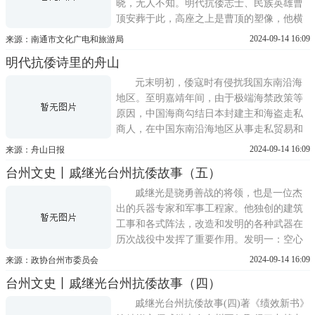
晓，无人不知。明代抗倭志士、民族英雄曹
顶安葬于此，高座之上是曹顶的塑像，他横
刀立马，深沉的目光凝视着狼山和长江，仿
2024-09-14 16:09
来源：南通市文化广电和旅游局
佛时刻等待着战鼓擂响，再次催马扬鞭杀向
明代抗倭诗里的舟山
敌阵。曹顶墓北侧的不远处有一土墩，墩上
嵌着一块刻有倭子坟三字的白石，相传有被
元末明初，倭寇时有侵扰我国东南沿海
歼的倭寇埋于其下。
地区。至明嘉靖年间，由于极端海禁政策等
原因，中国海商勾结日本封建主和海盗走私
商人，在中国东南沿海地区从事走私贸易和
掠夺活动。舟山地理位置特殊，明朝时期，
2024-09-14 16:09
来源：舟山日报
舟山从属宁波府，是日本到宁波港的必经之
台州文史丨戚继光台州抗倭故事（五）
地，因此中国海商勾结倭寇，时常集结于舟
山双屿港，使得双屿港成为当时亚洲最大的
戚继光是骁勇善战的将领，也是一位杰
海上走私基地，舟山也成为倭
出的兵器专家和军事工程家。他独创的建筑
工事和各式阵法，改造和发明的各种武器在
历次战役中发挥了重要作用。发明一：空心
敌台。空心敌台是跨城墙而建的中空、四面
2024-09-14 16:09
来源：政协台州市委员会
开窗的楼台，既可以当房间给守城将士住，
台州文史丨戚继光台州抗倭故事（四）
也可以用来当仓库储存武器、弹药，这种设
计大大增强了城墙的防御值。空心敌台最早
戚继光台州抗倭故事(四)著《绩效新书》