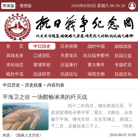
简体版
/
繁體版
2026年8月8日 星期六 08:36:20
中日历史
首 页
日本投降
战时中国
战线战役
英雄名录
口述回忆
关爱老兵
抗日战争图书
抗战公益
本站动态
黄埔军校
日寇暴行
重大事件
馆
专题栏目
砥柱中流
抗战研究
抗战论坛
场馆文物
抗战文化
中日历史
>
历史抗倭
> 内容列表
平海卫之役 一场酣畅淋漓的歼灭战
四十二年四月，继光将浙兵至。于
是巡抚谭纶令将中军，显左，大猷右，合攻
贼于平海。继光先登，左右军继之，斩级二
千二百，还被掠者三千人。 ——《明史·
戚继光传》平海沙滩，位于福建省莆田市秀
2026-08-03 16:08
来源：《国家人文历史》