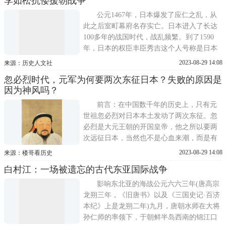
李如松抗倭援朝战争
妄图侵占朝鲜。这年，丰臣秀吉首先走出第
一步，向朝鲜提出了"假道入明"的要求，理
公元1467年，日本爆发了应仁之乱，从
所当然地遭到了朝鲜政
此之后室町幕府名存实亡。日本进入了长达
100多年的战国时代，战乱频繁。到了1590
年，日本的权臣丰臣秀吉这个人号称是日本
的朱元璋，起于草莽出身微末，最后一统天
2023-08-29 14:08
来源：历史人文社
下，他用武力统一了日本列岛，并且就任日
忽必烈时代，元军为何要两次东征日本？失败的原因是
本关白，就相当于最高执政，后来他把关白
因为神风吗？
的位子让给了自己的养子丰臣秀次，然后他
出任太阁太上关白。当时
前言：在中国数千年的历史上，只有元
世祖忽必烈对日本本土发动了两次东征。忽
必烈是大元王朝的开国皇帝，他之所以要两
次远征日本，当然也不是心血来潮，而是有
着各种综合考虑。依笔者看来，一是因为游
2023-08-29 14:08
来源：楼哥看历史
牧民族的扩张天性。二是因为一征日本失
白村江：一场被遗忘的古代东亚国际战争
败，要找回场子。三是因为可以趁机消耗南
宋降军。元军两次东征失败，现在可能大多
影响东北亚的海战公元六六三年(唐高宗
数人都认为是神风的功劳，
龙朔三年，《旧唐书》以及《三国史记·百济
本纪》上是龙朔二年)九月，唐朝水师在大将
孙仁师的率领下，于朝鲜半岛西南的锦江口