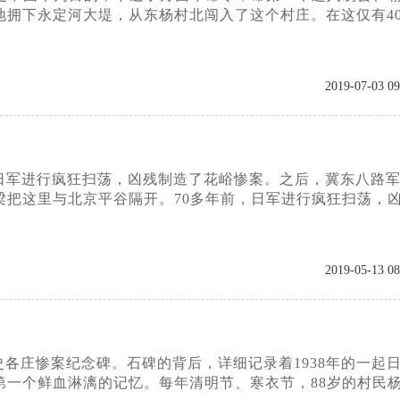
拥下永定河大堤，从东杨村北闯入了这个村庄。在这仅有4
2019-07-03 09
日军进行疯狂扫荡，凶残制造了花峪惨案。之后，冀东八路
把这里与北京平谷隔开。70多年前，日军进行疯狂扫荡，
2019-05-13 08
各庄惨案纪念碑。石碑的背后，详细记录着1938年的一起
一个鲜血淋漓的记忆。每年清明节、寒衣节，88岁的村民