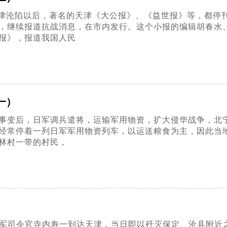
津沦陷以后，著名的天津《大公报》、《益世报》等，都停
，继续报道抗战消息，在市内发行。这个小报的编辑胡春水
报》，报道我国人民
一）
沟桥事变后，日军调兵遣将，运输军用物资，扩大侵华战争，
经常停着一列日军军用物资列车，以运送粮食为主，因此当
林村一带的村民，
北方面军司令官寺内寿一到达天津，当日即以歼灭保定、沧县附