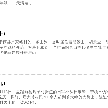
4年秋，一天清晨，
十）
蓟县卢家峪村的一条山沟，当时居住着胡景山、胡景全、胡景
路军埋藏的弹药、军装和粮食。当时除胡景山等10名男青壮年
将老弱妇孺赶进房内，
九）
10月13日，盘踞蓟县店子村据点的日军小队长米泽，带领日
张玉庆，将前、后大岭村民200余人赶到前大岭的大街上，强
为村民求情，被米泽枪