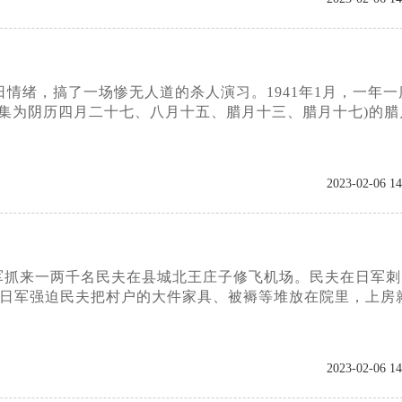
情绪，搞了一场惨无人道的杀人演习。1941年1月，一年一
集为阴历四月二十七、八月十五、腊月十三、腊月十七)的腊
2023-02-06 14
，日军抓来一两千名民夫在县城北王庄子修飞机场。民夫在日军
，日军强迫民夫把村户的大件家具、被褥等堆放在院里，上房
2023-02-06 14