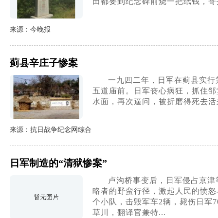
田都要到纪念碑前烧一把纸钱，寄
来源：今晚报
蓟县辛庄子惨案
一九四二年，日军在蓟县实行
五道庙前。日军丧心病狂，抓住邹
水面，再次逼问，被折磨得死去活
来源：抗日战争纪念网综合
日军制造的“清狱惨案”
卢沟桥事变后，日军侵占京津
略者的野蛮行径，激起人民的愤怒
个小队，击毁军车2辆，毙伤日军
草川，翻译官兼特...