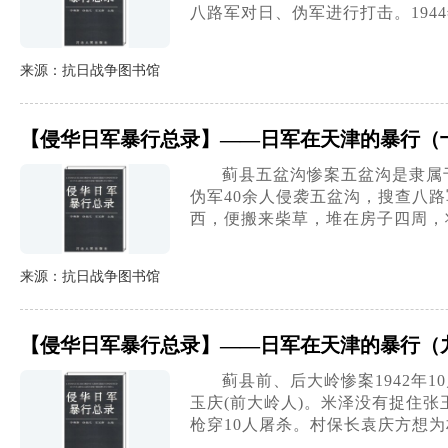
八路军对日、伪军进行打击。194
来源：抗日战争图书馆
【侵华日军暴行总录】——日军在天津的暴行（
蓟县五盆沟惨案五盆沟是隶属于
伪军40余人侵袭五盆沟，搜查八
西，便搬来柴草，堆在房子四周，
来源：抗日战争图书馆
【侵华日军暴行总录】——日军在天津的暴行（
蓟县前、后大岭惨案1942年
玉庆(前大岭人)。米泽没有捉住
枪穿10人屠杀。村保长袁庆方想