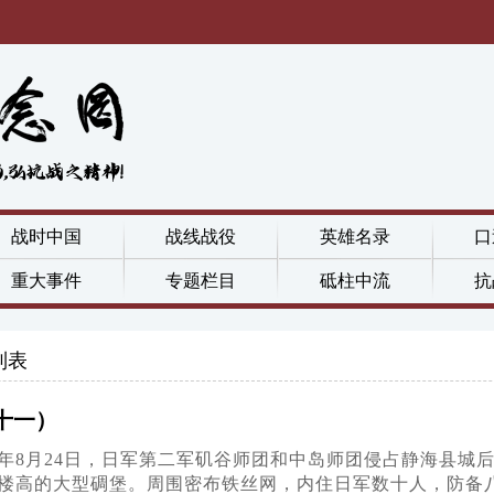
战时中国
战线战役
英雄名录
口
重大事件
专题栏目
砥柱中流
抗
列表
十一）
37年8月24日，日军第二军矶谷师团和中岛师团侵占静海县
楼高的大型碉堡。周围密布铁丝网，内住日军数十人，防备