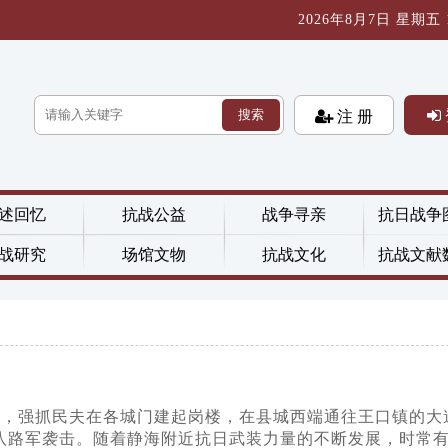
2026年8月7日 星期五 18
搜索
注 册
述回忆
抗战公益
战争寻亲
抗日战争
战研究
场馆文物
抗战文化
抗战文献
城后，强抓民夫在各城门建起岗楼，在县城西端通往王口镇的大
八路军袭击。随着静海附近抗日武装力量的不断发展，时常