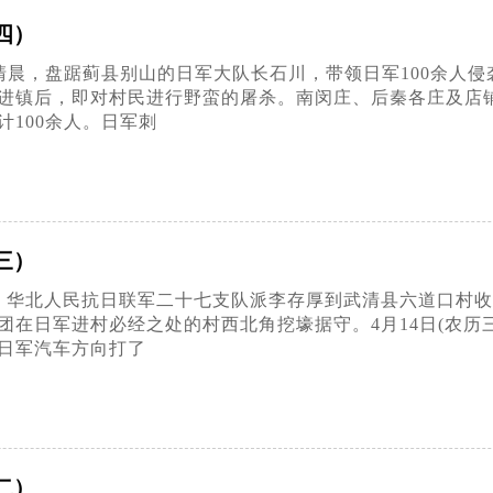
四）
5日清晨，盘踞蓟县别山的日军大队长石川，带领日军100余人
进镇后，即对村民进行野蛮的屠杀。南闵庄、后秦各庄及店
100余人。日军刺
三）
4月，华北人民抗日联军二十七支队派李存厚到武清县六道口村
团在日军进村必经之处的村西北角挖壕据守。4月14日(农历
日军汽车方向打了
二）