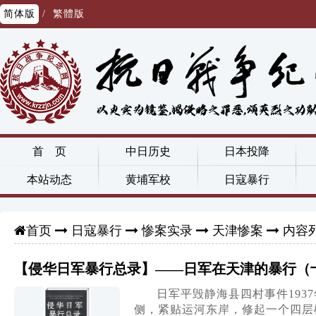
简体版
/
繁體版
首 页
中日历史
日本投降
本站动态
黄埔军校
日寇暴行
日寇暴行
惨案实录
天津惨案
内容
首页
【侵华日军暴行总录】——日军在天津的暴行（
日军平毁静海县四村事件19
侧，紧贴运河东岸，修起一个四层