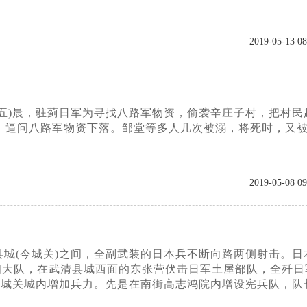
2019-05-13 08
五)晨，驻蓟日军为寻找八路军物资，偷袭辛庄子村，把村民
，逼问八路军物资下落。邹堂等多人几次被溺，将死时，又
2019-05-08 09
城(今城关)之间，全副武装的日本兵不断向路两侧射击。日
十四大队，在武清县城西面的东张营伏击日军土屋部队，全歼日
向城关城内增加兵力。先是在南街高志鸿院内增设宪兵队，队