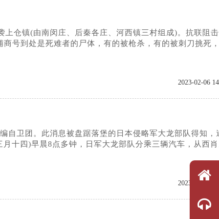
侵袭上仓镇(由南闵庄、后秦各庄、河西镇三村组成)。抗联阻
铺商号到处是死难者的尸体，有的被枪杀，有的被刺刀挑死
2023-02-06 14
收编自卫团。此消息被盘踞落堡的日本侵略军大龙部队得知，
三月十四)早晨8点多钟，日军大龙部队分乘三辆汽车，从西
2023-02-06 14