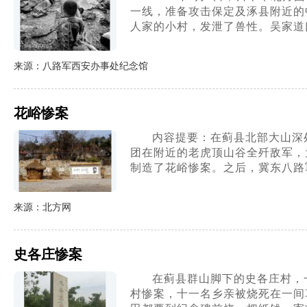
一线，准备攻击保定及涿县附近的
人家的小村，发泄了兽性。吴家道
来源：八路军西安办事处纪念馆
花峪惨案
内容提要：在蓟县北部大山深
团在附近的老虎顶山谷全歼敌军，
制造了花峪惨案。之后，冀东八路
来源：北方网
史各庄惨案
在蓟县群山脚下的史各庄村，
村惨案，十一名乡亲被烧死在一间