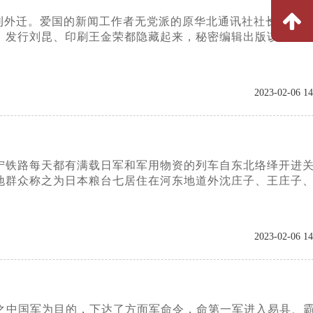
刊外迁。爱国的新闻工作者无党派的原华北通讯社社长李燕踪
、发行刘昆、印刷王金荣都隐藏起来，秘密编辑出版该报。
2023-02-06 14
北宁铁路每天都有满载日军和军用物资的列车自东北络绎开进
地群众称之为日本粮台七居住在河东地道外沈庄子、王庄子
2023-02-06 14
近之中国军为目的，下达了方面军命令，命第一军进入易县、