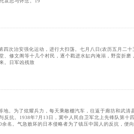
托哀思与怀念。19
第四次治安强化运动，进行大扫荡。七月八日(农历五月二十
堂、修文阁等十几个村民，逐个戳进水缸内淹溺，野蛮折磨
来。日军凶残致
等地。为了炫耀兵力，每天乘敞棚汽车，往返于廊坊和武清县
与反抗。1938年7月13日，冀中人民自卫军北上先锋队第
70余名。气急败坏的日本侵略者为了镇压中国人的反抗，便