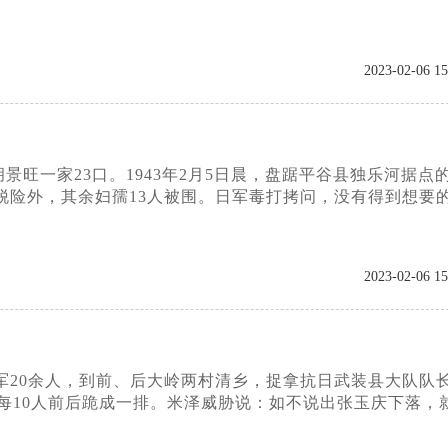
2023-02-06 15
旺一家23口。1943年2月5日晨，盘踞平谷县独乐河据点
脱险外，其余妇孺13人被围。日军毒打拷问，没有得到想要
2023-02-06 15
伪军20余人，到前、后大岭两村清乡，捉拿抗日武装县大队队
迫每10人前后跪成一排。米泽威胁说：如不说出张玉庆下落，