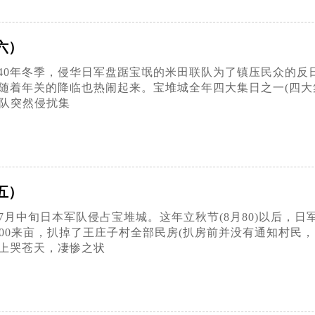
六）
40年冬季，侵华日军盘踞宝氓的米田联队为了镇压民众的反日
随着年关的降临也热闹起来。宝堆城全年四大集日之一(四大
备队突然侵扰集
五）
年7月中旬日本军队侵占宝堆城。这年立秋节(8月80)以后
000来亩，扒掉了王庄子村全部民房(扒房前并没有通知村民
上哭苍天，凄惨之状