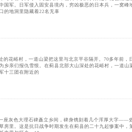
中国军。日军侵入固安县境内，穷凶极恶的日本兵，一窝峰地
口的地洞里隐藏着22名无辜
处的花峪村，一道山梁把这里与北京平谷隔开。70多年前，
为乡亲们报仇雪恨。在蓟县北部大山深处的花峪村，一道山梁
军十三团在附近的
一座灰色大理石碑矗立乡间，碑身镌刻着几个浑厚大字——史
草房里。这是抗日战争时期发生在蓟县的二十九起惨案中，第