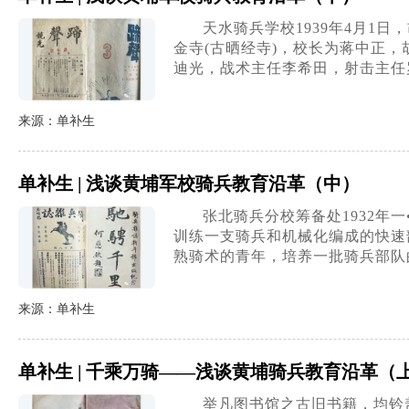
天水骑兵学校1939年4月1
金寺(古晒经寺)，校长为蒋中正
迪光，战术主任李希田，射击主任
来源：单补生
单补生 | 浅谈黄埔军校骑兵教育沿革（中）
张北骑兵分校筹备处1932年
训练一支骑兵和机械化编成的快速
熟骑术的青年，培养一批骑兵部队
来源：单补生
单补生 | 千乘万骑——浅谈黄埔骑兵教育沿革（
举凡图书馆之古旧书籍，均钤