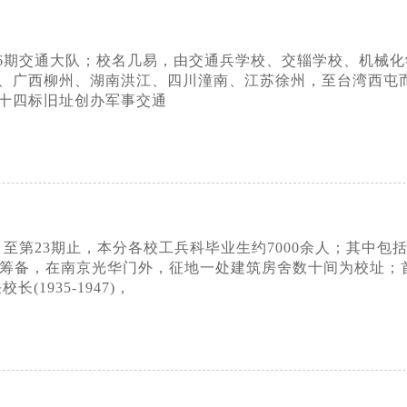
6期交通大队；校名几易，由交通兵学校、交辎学校、机械
广西柳州、湖南洪江、四川潼南、江苏徐州，至台湾西屯而终；
十四标旧址创办军事交通
至第23期止，本分各校工兵科毕业生约7000余人；其中包
开始筹备，在南京光华门外，征地一处建筑房舍数十间为校址；
1935-1947)，