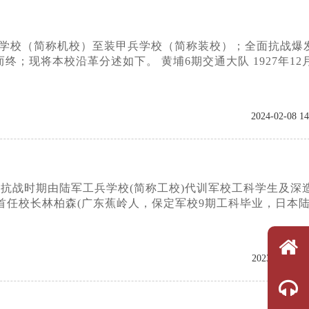
化学校（简称机校）至装甲兵学校（简称装校）；全面抗战爆
现将本校沿革分述如下。 黄埔6期交通大队 1927年12月
2024-02-08 14
括抗战时期由陆军工兵学校(简称工校)代训军校工科学生及深
首任校长林柏森(广东蕉岭人，保定军校9期工科毕业，日本
2023-11-21 08