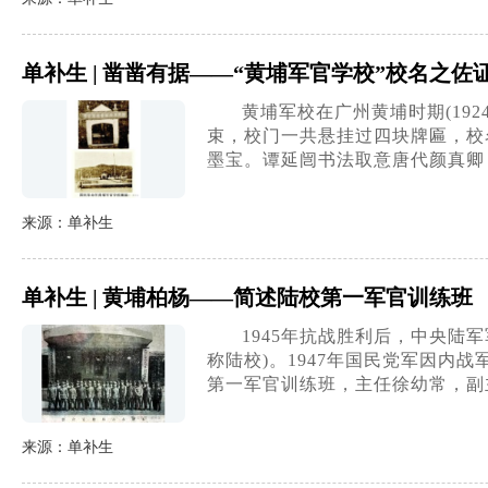
单补生 | 凿凿有据——“黄埔军官学校”校名之佐
黄埔军校在广州黄埔时期(19
束，校门一共悬挂过四块牌匾，校
墨宝。谭延闿书法取意唐代颜真卿
来源：单补生
单补生 | 黄埔柏杨——简述陆校第一军官训练班
1945年抗战胜利后，中央陆
称陆校)。1947年国民党军因内
第一军官训练班，主任徐幼常，副
来源：单补生