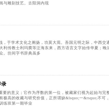
画与雕刻技艺。古阳洞内现
》
筏，于学术文化之阐扬，功莫大焉。吾国元明之际，中西交
大利传教士利玛窦等泛海东来，西方语言文字始传华夏；晚清
众。坊间字书辞典虽多
学录
重要的意义；它作为序数的第一位，被藏家们视为起始与完
极高的收藏与研究价值，正所谓缺&lsquo;一&rsquo
训练班第一期毕业