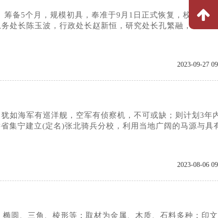
。筹备5个月，规模初具，奉准于9月1日正式恢复，校本部设
总务处长陈玉波，行政处长赵新恒，研究处长孔繁融，马术主
2023-09-27 09
 ，犹如海军有巡洋舰，空军有侦察机，不可或缺；则计划3年
远省集宁建立(定名)张北骑兵分校，利用当地广阔的马源与具
2023-08-06 09
、椭圆、三角、棱形等；取材为金属、木质、石料多种；印文