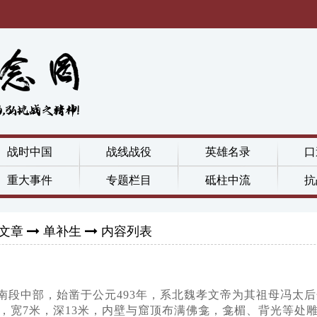
战时中国
战线战役
英雄名录
口
重大事件
专题栏目
砥柱中流
抗
文章
单补生
内容列表
南段中部，始凿于公元493年，系北魏孝文帝为其祖母冯太
米，宽7米，深13米，内壁与窟顶布满佛龛，龛楣、背光等