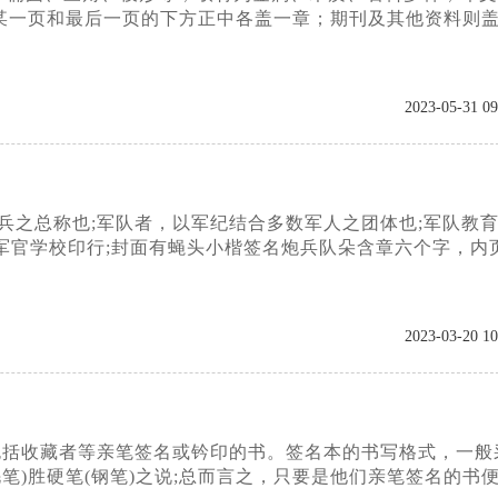
某一页和最后一页的下方正中各盖一章；期刊及其他资料则
2023-05-31 09
兵之总称也;军队者，以军纪结合多数军人之团体也;军队教
陆军军官学校印行;封面有蝇头小楷签名炮兵队朵含章六个字，内
2023-03-20 10
包括收藏者等亲笔签名或钤印的书。签名本的书写格式，一般
笔)胜硬笔(钢笔)之说;总而言之，只要是他们亲笔签名的书