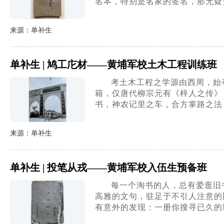
名本，特别是名家的签名，那无疑
来源：单补生
单补生 | 鸠工庀材——黄埔军校土木工程训练班
考土木工程之学源由西周，始
籍，仅唐代柳宗元有《梓人之传》
书，神农记里之车，合方掌路之法
来源：单补生
单补生 | 投笔从戎——黄埔军校入伍生预备班
每一个淘书的人，总有爱逛旧
高雅的文句，驻足于不引人注意的
有意外的发现：一册你搜寻已久的