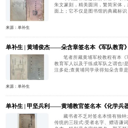
朱文篆刻，精美圆润，繁简宋体，
面上；它不仅是图书馆的典藏标识
来源：单补生
单补生 | 黄埔俊杰——朵含章签名本《军队教育
笔者所藏黄埔军校教程有本《
教育军人以及于练成军队之谓也!是
注多处;查黄埔同学录得知朵含章是
来源：单补生
单补生 | 甲坚兵利——黄埔教官签名本《化学兵
藏书者不乏对签名本情有独钟
传统的三段式:受者名字、赠语谦词