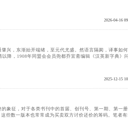
2026-04-16 09
通肇兴，东渐始开端绪，至元代尤盛。然语言隔阂，译事如何
以降，1908年同盟会会员尧都乔宜斋编辑《汉英新字典》
2025-12-15 10
整的象征，对于各类书刊中的首届、创刊号、第一期、第一册
;不可，这些数一版本也常常成为买卖双方讨价还价的筹码。笔者