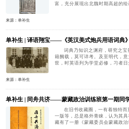
富，充分展现出北魏时期高超的绘
来源：单补生
单补生 | 译语翔宝——《英汉美式炮兵用语词典
词典乃知识之渊府，研究之宝
籍阙载，莫可详考。及至明代，意
世，时英语列为学堂必修，习者日
来源：单补生
单补生 | 同舟共济——蒙藏政治训练班第一期同
在旧书收藏圈，一有着独特而
一版等，总是格外青睐，认为其具有
藏有了一册《蒙藏委员会蒙藏政治