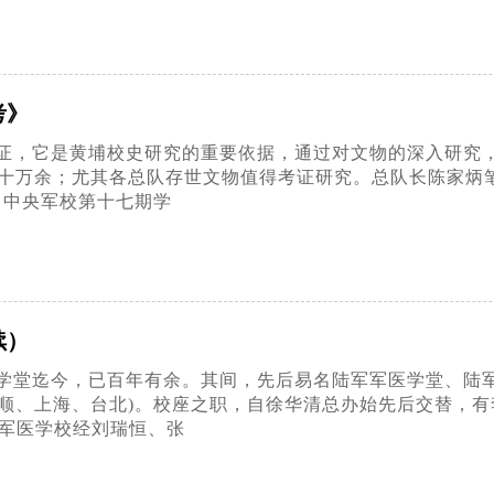
考》
证，它是黄埔校史研究的重要依据，通过对文物的深入研究
十万余；尤其各总队存世文物值得考证研究。总队长陈家炳笔者
：中央军校第十七期学
续）
学堂迄今，已百年有余。其间，先后易名陆军军医学堂、陆军
顺、上海、台北)。校座之职，自徐华清总办始先后交替，
，军医学校经刘瑞恒、张