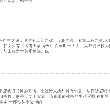
更加珍贵。赠书与
有司空之设，冬官有工部之称，设职立官，专掌工程之事;选
，韩文公有《圬者王承福传》;而当时士大夫，大都视匠役
，与工程之学关系极深。纵
书店或旧书摊的习惯。南社诗人姚鹓雏有句云：暇日斩眉哦
旧书摊，两手反交于背后，谛视眼前残书的生动写照;在那
珍本;一部你从未想到的