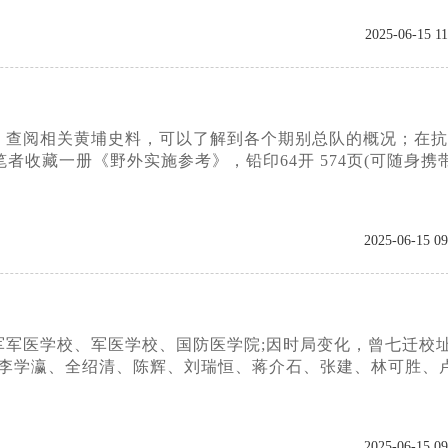
2025-06-15 11
，查阅相关黄埔史料，可以了解到各个期别总队的概况；在抗
收藏一册《野外实施参考》，铅印64开 574页(可随身携
2025-06-15 09
军医学校、军医学校、国防医学院;因时局变化，曾七迁校址
有李学瀛、全绍清、陈辉、刘瑞恒、蒋介石、张建、林可胜、
2025-06-15 09