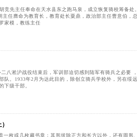
日，胡竞先主任奉命在天水县东之跑马泉，成立恢复骑校筹备处
，胡主任膺命为教育长，教育处长粟鼎，政治部主任曹意伯，
罗家模，教练主任
一•二八淞沪战役结束后，军训部迫切感到陆军有骑兵之必要
部队。1933年2月为达此目的，除创立骑兵学校外，另在绥
的下级干部。
上）
盖一枚或几枚藏书章；其形状除正方和长方以外，还有圆形