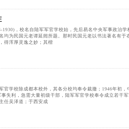
证
24-1930)，校名自陆军军官学校始，先后易名中央军事政
名均为民国元老谭延闿所题。那时民国元老以书法著名有于
，得浑厚灵逸之妙；其楷
军军官学校除成都本校外，其各分校均奉令裁撤；1946年初
战军事失利，急需大量初级干部，陆军军官学校奉令成立若干军官
主任吴泽道；于西安成