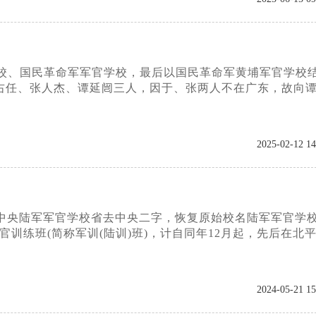
治学校、国民革命军军官学校，最后以国民革命军黄埔军官学校
右任、张人杰、谭延闿三人，因于、张两人不在广东，故向
2025-02-12 14
，中央陆军军官学校省去中央二字，恢复原始校名陆军军官学校
训练班(简称军训(陆训)班)，计自同年12月起，先后在北
2024-05-21 15