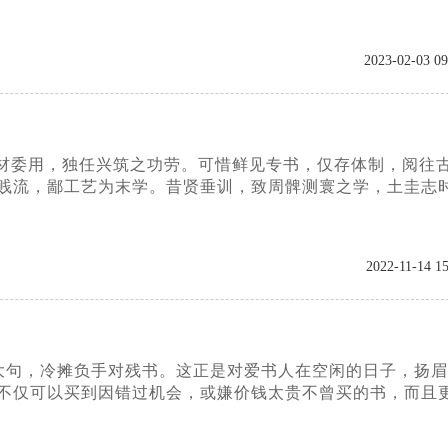
2023-02-03 09
材委用，独任兴筑之功劳。可惜鲜见专书，仅存体制，阅往
为贱流，鄙工艺为末学。昔贤垂训，致周髀测寰之学，土圭志
2022-11-14 15
大句，冷摊负手对残书。这正是对爱书人在空闲的日子，扬眉
里不仅可以买到因错过机会，或嫌价钱太贵不曾买的书，而且