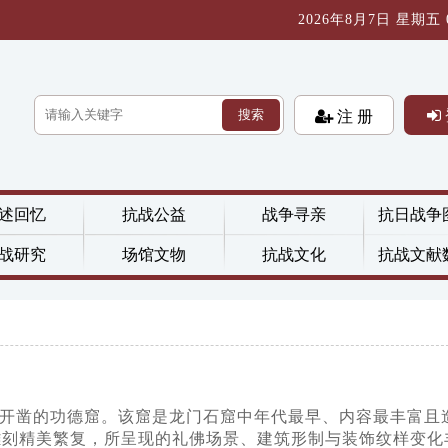
2026年8月7日 星期五 05
搜索
注 册
述回忆
抗战公益
战争寻亲
抗日战争
战研究
场馆文物
抗战文化
抗战文献
后开凿的功德窟。该窟是龙门石窟中年代最早、内容最丰富且
处雕刻精美繁复，所呈现的礼佛场景、建筑形制与装饰纹样变化