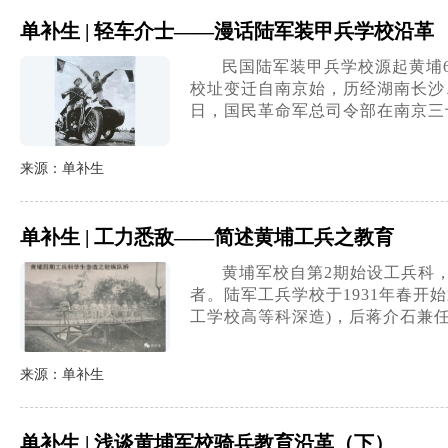
单补生 | 轻车介士——漫话陆军装甲兵学校沿革
民国陆军装甲兵学校源起黄埔
校址变迁自南京始，历经湖南长沙、
日，国民革命军总司令部在南京三
来源：单补生
单补生 | 工力悉敌——简述黄埔工兵之教育
黄埔军校自第2期始设工兵科，
者。陆军工兵学校于1931年春
工学校高等科深造)，后蒋介石兼任校长(
来源：单补生
单补生 | 浅谈黄埔军校骑兵教育沿革（下）