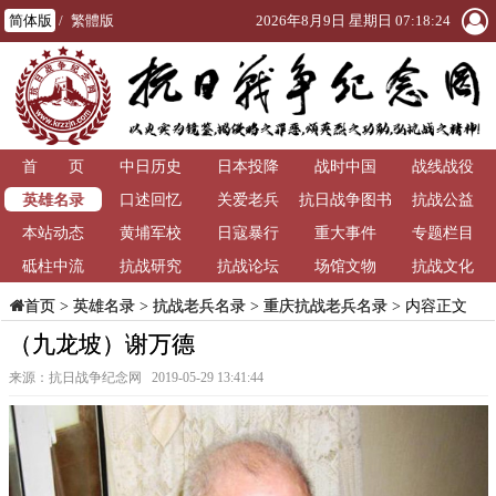
简体版
/
繁體版
2026年8月9日 星期日 07:18:24
首 页
中日历史
日本投降
战时中国
战线战役
英雄名录
口述回忆
关爱老兵
抗日战争图书
抗战公益
本站动态
黄埔军校
日寇暴行
重大事件
馆
专题栏目
砥柱中流
抗战研究
抗战论坛
场馆文物
抗战文化
>
英雄名录
>
抗战老兵名录
>
重庆抗战老兵名录
> 内容正文
首页
（九龙坡）谢万德
来源：抗日战争纪念网 2019-05-29 13:41:44