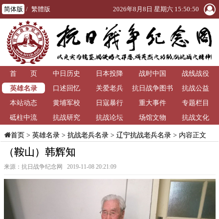
简体版
/
繁體版
2026年8月8日 星期六 15:50:51
首 页
中日历史
日本投降
战时中国
战线战役
英雄名录
口述回忆
关爱老兵
抗日战争图书
抗战公益
本站动态
黄埔军校
日寇暴行
重大事件
馆
专题栏目
砥柱中流
抗战研究
抗战论坛
场馆文物
抗战文化
>
英雄名录
>
抗战老兵名录
>
辽宁抗战老兵名录
> 内容正文
首页
（鞍山）韩辉知
来源：抗日战争纪念网 2019-11-08 20:21:09