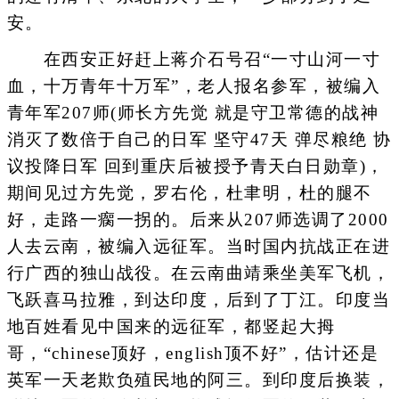
安。
在西安正好赶上蒋介石号召“一寸山河一寸
血，十万青年十万军”，老人报名参军，被编入
青年军207师(师长方先觉 就是守卫常德的战神
消灭了数倍于自己的日军 坚守47天 弹尽粮绝 协
议投降日军 回到重庆后被授予青天白日勋章)，
期间见过方先觉，罗右伦，杜聿明，杜的腿不
好，走路一瘸一拐的。后来从207师选调了2000
人去云南，被编入远征军。当时国内抗战正在进
行广西的独山战役。在云南曲靖乘坐美军飞机，
飞跃喜马拉雅，到达印度，后到了丁江。印度当
地百姓看见中国来的远征军，都竖起大拇
哥，“chinese顶好，english顶不好”，估计还是
英军一天老欺负殖民地的阿三。到印度后换装，