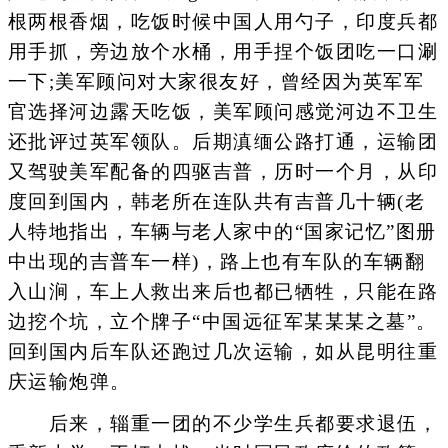
根两根香烟，吃饭时候中国人用勺子，印度兵都
用手抓，旁边放个水桶，用手捏个饭团吃一口涮
一下;美军顾问对大家很友好，曾经因为英军军
官选择河边露天吃饭，美军顾问感觉河边不卫生
还批评过英军领队。后期滇缅公路打通，运输团
又驾驶美军配备的四驱吉普，历时一个月，从印
度回到国内，韩老所在连队共有吉普几十辆(老
人特地指出，车辆与老人家中的“国家记忆”图册
中出现的吉普车一样)，路上也有车队的车辆翻
入山涧，车上人救出来后也都已牺牲，只能在路
边挖个坑，立个牌子“中国远征军某某某之墓”。
回到国内后车队还跑过几次运输，如从昆明往重
庆运输炮弹。
后来，辎重一团的不少学生兵都要求退伍，