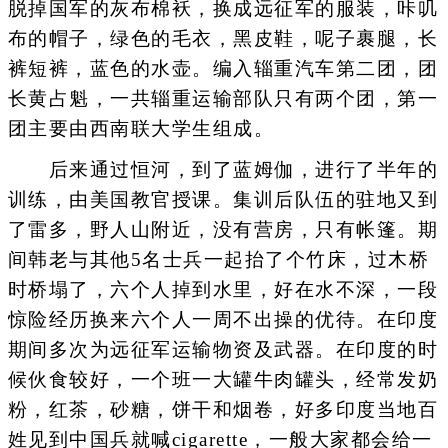
脱掉国军的灰布棉袄，换成远征军的服装，咔叽
布的帽子，绿色的毛衣，黑皮鞋，呢子裹腿，长
裤短裤，蓝色的水壶。编入辎重汽车第二团，团
长黄占魁，一共辎重运输部队只有两个团，第一
团主要由西南联大学生组成。
后来通过恒河，到了蓝姆伽，进行了半年的
训练，由美国教官授课。集训后队伍的驻地又到
了雷多，野人山附近，没有营房，只有帐篷。期
间韩老与其他5名士兵一起抬了个竹床，过木桥
时桥塌了，六个人掉到水里，好在水不深，一段
惊险经历换来六个人一周不出操的优待。在印度
期间多次为远征军运输物资及武器。在印度的时
候伙食较好，一个班一大罐牛肉罐头，经常发奶
粉，红茶，砂糖，饼干和烟卷，好多印度当地百
姓见到中国兵就喊cigarette，一般大家都会给一