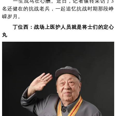
一生戎马壮心酬。近日，记者辗转采访了3
名还健在的抗战老兵，一起追忆抗战时期那段峥
嵘岁月。
丁位西：战场上医护人员就是将士们的定心
丸