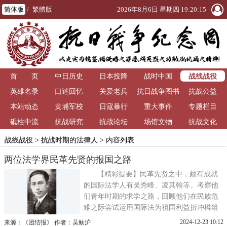
简体版
/
繁體版
2026年8月6日 星期四 19:20:15
战线战役
首 页
中日历史
日本投降
战时中国
英雄名录
口述回忆
关爱老兵
抗日战争图书
抗战公益
本站动态
黄埔军校
日寇暴行
重大事件
馆
专题栏目
砥柱中流
抗战研究
抗战论坛
场馆文物
抗战文化
战线战役
>
抗战时期的法律人
> 内容列表
两位法学界民革先贤的报国之路
【精彩提要】民革先贤之中，颇有成就
的国际法学人有吴秀峰、凌其翰等。考察他
们青年时期的求学之路，回顾他们在民族危
难之际尝试运用国际法为祖国利益折冲樽俎
的艰难历程、以笔为枪奋勇支持抗战的奋斗
2024-12-23 10:12
来源：《团结报》 作者：吴鲂沪