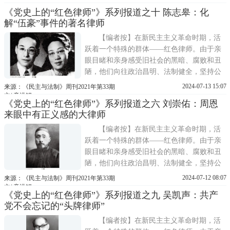
精神、在国际组织和驻外使节岗位上以特殊
《党史上的“红色律师”》系列报道之十 陈志皋：化
方式为国奉献的爱国情怀，以及1949年之后
解“伍豪”事件的著名律师
运用所学和国际影响力为建设国家所付出的
艰辛努力，对当代人学习
【编者按】在新民主主义革命时期，活
跃着一个特殊的群体——红色律师。由于亲
眼目睹和亲身感受旧社会的黑暗、腐败和丑
陋，他们向往政治昌明、法制健全，坚持公
平正义，拥护中国共产党的政治主张，义无
2024-07-13 15:07
来源：《民主与法制》周刊2021年第33期
反顾地加入到中国共产党领导的反帝反封
文/ 童洪锡
《党史上的“红色律师”》系列报道之六 刘崇佑：周恩
建、反抗国民党反动统治的革命活动和斗争
来眼中有正义感的大律师
中。他们以律师的身份，以法庭为阵地，以
法律为武器，营救了一
【编者按】在新民主主义革命时期，活
跃着一个特殊的群体——红色律师。由于亲
眼目睹和亲身感受旧社会的黑暗、腐败和丑
陋，他们向往政治昌明、法制健全，坚持公
平正义，拥护中国共产党的政治主张，义无
2024-07-12 08:07
来源：《民主与法制》周刊2021年第33期
反顾地加入到中国共产党领导的反帝反封
文/ 童洪锡
《党史上的“红色律师”》系列报道之九 吴凯声：共产
建、反抗国民党反动统治的革命活动和斗争
党不会忘记的“头牌律师”
中。他们以律师的身份，以法庭为阵地，以
法律为武器，营救了一
【编者按】在新民主主义革命时期，活