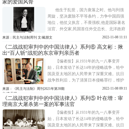
家的爱国风骨
严……他们以笔为枪，宣传抗战内线救国;他
们以法律为武器，秉公执
他生于乱世，国力衰落之时。他与列强
周旋，坚决废除不平等条约，力争中国四强
地位，他仗义执言，不畏强权;他是国际著名
法官、外交家,民国首任外交总长、北洋政府
总理、南京政府司法院长、国防最高委员会
2022-11-08 11:11
来源：民主与法制周刊 文/戴朋文
秘书长;他凭借深厚法学功底和深深爱国之
《二战战犯审判中的中国法律人》系列⑥ 高文彬：揪
情，在国际舞台上运筹帷幄、不遗余力捍卫
出“百人斩”战犯的东京审判亲历者
国家利益和民族尊严 法科外交官享誉国际
——其力
【编者按】从1931年的九一八事变开
始，日本发动了长达14年的侵略战争，给中
国及亚太地区的人民带来了深重灾难。抗日
战争胜利后，为了清算日本侵略罪行，维护
世界和平，重建战后新秩序，同盟国在东京
2022-11-08 09:11
来源：《民主与法制》周刊2021年第39期
设立了远东国际军事法庭对日本甲级战犯进
文/李天琪
《二战战犯审判中的中国法律人》系列⑤ 叶在增：审
行审判，国民政府在南京成立审判战犯军事
理南京大屠杀第一案的军事法官
法庭审理制造南京大屠杀惨案的日本战犯和
其他日本战犯。东京审
【编者按】从1931年的九一八事变开
始，日本发动了长达14年的侵略战争，给中
国及亚太地区的人民带来了深重灾难。抗日