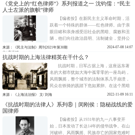
《党史上的“红色律师”》系列报道之一 沈钧儒：“民主
建、反抗国民党反动统治的革命活动和斗争
人士左派的旗帜”律师
中。他们以律师的身份，以法庭为阵地，以
法律为武器，营救了一
【编者按】在新民主主义革命时期，活
跃着一个特殊的群体——红色律师。由于亲
眼目睹和亲身感受旧社会的黑暗、腐败和丑
陋，他们向往政治昌明、法制健全，坚持公
平正义，拥护中国共产党的政治主张，义无
2024-07-08 14:07
来源：《民主与法制》周刊2021年第30期
反顾地加入到中国共产党领导的反帝反封
文/ 童洪锡
抗战时期的上海法律精英在干什么？
建、反抗国民党反动统治的革命活动和斗争
中。他们以律师的身份，以法庭为阵地，以
抗战时期，日军占据上海，这座远东著
法律为武器，营救了一
名的大都市犹如大海中孤零零的一座岛屿，
风雨飘摇，整个城市的法制体系几乎崩溃，
民众在铁骑的践踏下危如累卵。在这个黑暗
的年代里，这个城市里的法律精英们都在干
2022-11-09 16:11
来源：《上海法治报》 文/ 刘海
什么呢?2015年8月15日，在虹口区昆山路146
《抗战时期的法律人》系列⑧｜闵刚侯：隐秘战线的爱
号原东吴大学法学院旧址上，举行了东吴大
国律师
学法学院百年与抗战胜利七十周年庆典，这
所曾经汇聚了解放
【编者按】从1931年的九一八事变开
始，日本发动了长达14年的侵华战争。在山
河破碎、风雨飘摇、民族存亡的国家危难时