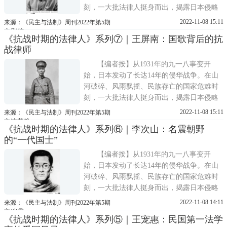
刻，一大批法律人挺身而出，揭露日本侵略
野心，营救爱国志士，严惩汉奸敌伪，积极
2022-11-08 15:11
来源：《民主与法制》周刊2022年第5期
参加抗日救亡运动，调查日寇罪行，甚至不
文/张纯
《抗战时期的法律人》系列⑦｜王屏南：国歌背后的抗
惜以生命为代价，捍卫法律和民族的尊
战律师
严……他们以笔为枪，宣传抗战内线救国;他
们以法律为武器，秉公执
【编者按】从1931年的九一八事变开
始，日本发动了长达14年的侵华战争。在山
河破碎、风雨飘摇、民族存亡的国家危难时
刻，一大批法律人挺身而出，揭露日本侵略
野心，营救爱国志士，严惩汉奸敌伪，积极
2022-11-08 15:11
来源：《民主与法制》周刊2022年第5期
参加抗日救亡运动，调查日寇罪行，甚至不
文/古其铮
《抗战时期的法律人》系列⑥｜李次山：名震朝野
惜以生命为代价，捍卫法律和民族的尊
的“一代国士”
严……他们以笔为枪，宣传抗战内线救国;他
们以法律为武器，秉公执
【编者按】从1931年的九一八事变开
始，日本发动了长达14年的侵华战争。在山
河破碎、风雨飘摇、民族存亡的国家危难时
刻，一大批法律人挺身而出，揭露日本侵略
野心，营救爱国志士，严惩汉奸敌伪，积极
2022-11-08 14:11
来源：《民主与法制》周刊2022年第5期
参加抗日救亡运动，调查日寇罪行，甚至不
文/张君
《抗战时期的法律人》系列⑤｜王宠惠：民国第一法学
惜以生命为代价，捍卫法律和民族的尊