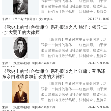
跃着一个特殊的群体——红色律师。由于亲
眼目睹和亲身感受旧社会的黑暗、腐败和丑
陋，他们向往政治昌明、法制健全，坚持公
平正义，拥护中国共产党的政治主张，义无
2024-07-11 16:07
来源： 《民主与法制周刊》 文/ 童洪锡
反顾地加入到中国共产党领导的反帝反封
《党史上的“红色律师”》系列报道之八 施洋：领导“二
建、反抗国民党反动统治的革命活动和斗争
七”大罢工的大律师
中。他们以律师的身份，以法庭为阵地，以
法律为武器，营救了一
【编者按】在新民主主义革命时期，活
跃着一个特殊的群体——红色律师。由于亲
眼目睹和亲身感受旧社会的黑暗、腐败和丑
陋，他们向往政治昌明、法制健全，坚持公
平正义，拥护中国共产党的政治主张，义无
2024-07-09 15:07
来源：《民主与法制》周刊2021年第33期
反顾地加入到中国共产党领导的反帝反封
文/ 童洪锡
《党史上的“红色律师”》系列报道之七 江庸：受毛泽
建、反抗国民党反动统治的革命活动和斗争
东亲自邀请参加新政协的大律师
中。他们以律师的身份，以法庭为阵地，以
法律为武器，营救了一
【编者按】在新民主主义革命时期，活
跃着一个特殊的群体——红色律师。由于亲
眼目睹和亲身感受旧社会的黑暗、腐败和丑
陋，他们向往政治昌明、法制健全，坚持公
平正义，拥护中国共产党的政治主张，义无
2024-07-09 14:07
来源：《民主与法制》周刊2021年第33期
反顾地加入到中国共产党领导的反帝反封