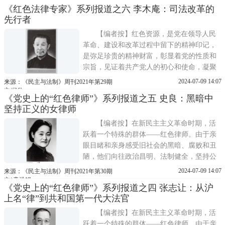
文/ 童洪锡
《红色法律专家》系列报道之六 李木庵：司法改革的
建、反抗国民党反动统治的革命活动和斗争
先行者
中。他们以律师的身份，以法庭为阵地，以
法律为武器，营救了一个
【编者按】红色资源，是党在领导人民
革命、建设和改革过程中留下的精神印记，
是弥足珍贵的精神财富，彰显着党的性质和
宗旨，见证着共产党人的初心和使命，凝聚
着党的优良传统和作风，蕴含着丰富的革命
2024-07-09 14:07
来源：《民主与法制》周刊2021年第29期
精神和厚重的文化底蕴。中国共产党成立以
文/侯欣一
《党史上的“红色律师”》系列报道之五 史良：黑暗中
来，涌现出这样一大批革命先驱。他们怀着
坚持正义的女律师
满腔爱国热情,四处找寻救国之道;他们抛家舍
业，毅然投身革命
【编者按】在新民主主义革命时期，活
跃着一个特殊的群体——红色律师。由于亲
眼目睹和亲身感受旧社会的黑暗、腐败和丑
陋，他们向往政治昌明、法制健全，坚持公
平正义，拥护中国共产党的政治主张，义无
2024-07-09 14:07
来源：《民主与法制》周刊2021年第30期
反顾地加入到中国共产党领导的反帝反封
文/ 童洪锡
《党史上的“红色律师”》系列报道之四 张志让：从沪
建、反抗国民党反动统治的革命活动和斗争
上名“律”到共和国第一代大法官
中。他们以律师的身份，以法庭为阵地，以
法律为武器，营救了一
【编者按】在新民主主义革命时期，活
跃着一个特殊的群体——红色律师。由于亲