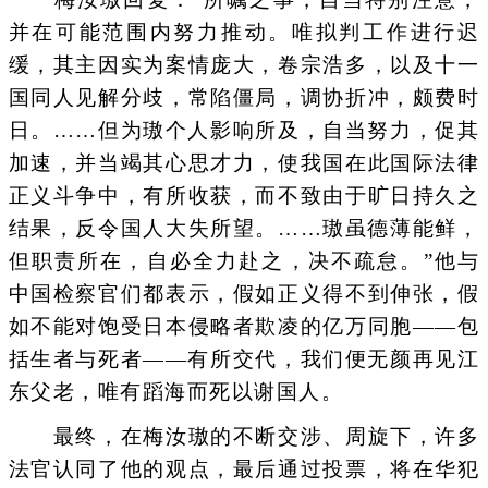
并在可能范围内努力推动。唯拟判工作进行迟
缓，其主因实为案情庞大，卷宗浩多，以及十一
国同人见解分歧，常陷僵局，调协折冲，颇费时
日。……但为璈个人影响所及，自当努力，促其
加速，并当竭其心思才力，使我国在此国际法律
正义斗争中，有所收获，而不致由于旷日持久之
结果，反令国人大失所望。……璈虽德薄能鲜，
但职责所在，自必全力赴之，决不疏怠。”他与
中国检察官们都表示，假如正义得不到伸张，假
如不能对饱受日本侵略者欺凌的亿万同胞——包
括生者与死者——有所交代，我们便无颜再见江
东父老，唯有蹈海而死以谢国人。
最终，在梅汝璈的不断交涉、周旋下，许多
法官认同了他的观点，最后通过投票，将在华犯