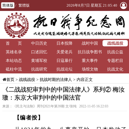
简体版
/
繁體版
2026年8月7日 星期五 21:05:41
战线战役
首 页
中日历史
日本投降
战时中国
英雄名录
口述回忆
关爱老兵
抗日战争图书
抗战公益
本站动态
黄埔军校
日寇暴行
重大事件
馆
专题栏目
砥柱中流
抗战研究
抗战论坛
场馆文物
抗战文化
>
战线战役
>
抗战时期的法律人
> 内容正文
首页
《二战战犯审判中的中国法律人》系列② 梅汝
璈：东京大审判中的中国法官
来源：《民主与法制》周刊2021年第39期 文/张纯 2022-11-05 16:22:03
【编者按】