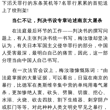
下滔天罪行的东条英机等7名罪行累累的首犯送
上了绞刑架!
当仁不让，判决书设专章论述南京大屠杀
在法庭最后环节的工作——判决书的撰写问
题上，有人主张判决书统一书写，梅汝璈却坚决
认为，有关日本军国主义侵华罪行的部分，中国
人受害最深，最明白自己的痛苦，因此，这一部
分理当由中国人自己书写。
在一次法官会议上，梅汝璈慷慨陈词：“由
法庭掌握的大量证据，可以看出，日寇在南京的
暴行，比德军在奥斯维辛集中营的单纯用毒气屠
杀，更加惨绝人寰。砍头、劈脑、切腹、挖心、
水溺、火烧、砍去四肢、割下生殖器、刺穿阴户
或肛门等等。对此种种人类文明史罕见之暴行，