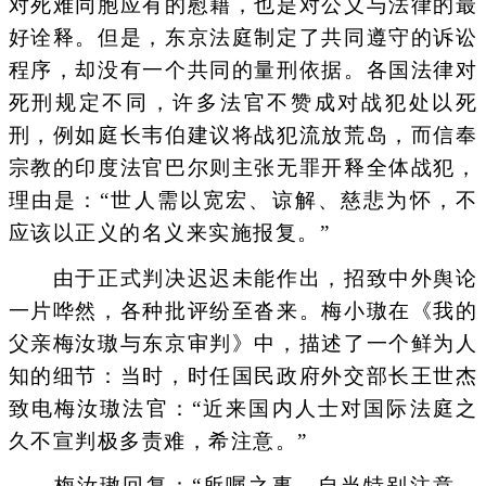
对死难同胞应有的慰藉，也是对公义与法律的最
好诠释。但是，东京法庭制定了共同遵守的诉讼
程序，却没有一个共同的量刑依据。各国法律对
死刑规定不同，许多法官不赞成对战犯处以死
刑，例如庭长韦伯建议将战犯流放荒岛，而信奉
宗教的印度法官巴尔则主张无罪开释全体战犯，
理由是：“世人需以宽宏、谅解、慈悲为怀，不
应该以正义的名义来实施报复。”
由于正式判决迟迟未能作出，招致中外舆论
一片哗然，各种批评纷至沓来。梅小璈在《我的
父亲梅汝璈与东京审判》中，描述了一个鲜为人
知的细节：当时，时任国民政府外交部长王世杰
致电梅汝璈法官：“近来国内人士对国际法庭之
久不宣判极多责难，希注意。”
梅汝璈回复：“所嘱之事，自当特别注意，