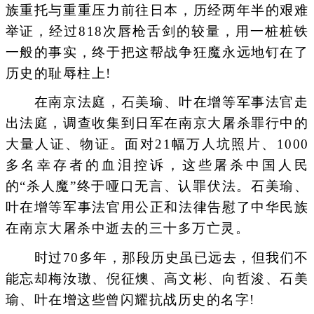
族重托与重重压力前往日本，历经两年半的艰难
举证，经过818次唇枪舌剑的较量，用一桩桩铁
一般的事实，终于把这帮战争狂魔永远地钉在了
历史的耻辱柱上!
在南京法庭，石美瑜、叶在增等军事法官走
出法庭，调查收集到日军在南京大屠杀罪行中的
大量人证、物证。面对21幅万人坑照片、1000
多名幸存者的血泪控诉，这些屠杀中国人民
的“杀人魔”终于哑口无言、认罪伏法。石美瑜、
叶在增等军事法官用公正和法律告慰了中华民族
在南京大屠杀中逝去的三十多万亡灵。
时过70多年，那段历史虽已远去，但我们不
能忘却梅汝璈、倪征燠、高文彬、向哲浚、石美
瑜、叶在增这些曾闪耀抗战历史的名字!