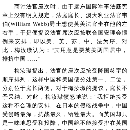
商讨法官座次时，由于远东国际军事法庭宪
章上没有明文规定，法庭庭长、澳大利亚法官韦
伯(William Webb)爵士想使英美法官坐在他的左
右手，于是便提议法官席次应按联合国安理会惯
例来安排，即以美、英、苏、中、法为序。对
此，梅汝璈认为：“其用意是要英美两国居中，
排挤中国……”
梅汝璈提出，法官的座次应按受降国签字的
顺序排列，这样中国和美国便分处第一、二位，
分别位于庭长两侧。对于梅汝璈的提议，庭长不
予采纳。对此，梅汝璈愤怒地说：“我拒绝接受
这种不合理的安排。在日本的侵略战争中，中国
受侵略最深，抗战最久，牺牲最大。而英国却只
是一味地忍受和投降，中国绝不能接受排在英国