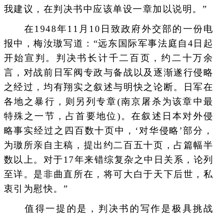
我建议，在判决书中应该单设一章加以说明。”
在1948年11月10日致政府外交部的一份电
报中，梅汝璈写道：“远东国际军事法庭自4日起
开始宣判。判决书长计千二百页，约二十万余
言，对战前日军阀专政与备战以及逐渐遂行侵略
之经过，均有翔实之叙述与明快之论断。日军在
各地之暴行，则另列专章(南京屠杀为该章中最
特殊之一节，占首要地位)。在叙述日本对外侵
略事实经过之四百数十页中，‘对华侵略’部分，
为璈所亲自主稿，提出约二百五十页，占篇幅半
数以上。对于17年来错综复杂之中日关系，论列
至详。是非曲直所在，将可大白于天下后世，私
衷引为慰快。”
值得一提的是，判决书的写作是极具挑战