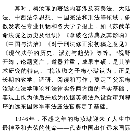
其时，梅汝璈的著述内容涉及英美法、大陆
法、中西法学思想、中国宪法和刑法等领域，多
数发表在专业刊物和各大学学报上，如《苏俄革
命法院之历史及组织》《拿破仑法典及其影响》
《中国与法治》《对于刑法修正案初稿之意见》
《现代法学的历史、派别与趋势》等等。“视野
开阔，论题宽广，道器并重，成果丰硕，是其学
术研究的特点。”梅汝璈之子梅小璈认为，正是
长期的教学、调研、阅读和写作，奠定了父亲梅
汝璈在法学理论和法律实务两方面的坚实基础，
客观上也为他后来成为依据英美法系设置审判程
序的远东国际军事法庭法官奠定了基础。
1946年，不惑之年的梅汝璈迎来了人生中
最神圣和光荣的使命——代表中国出任远东国际