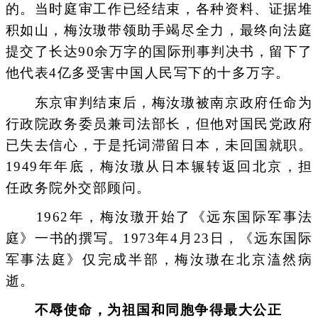
的。当时庭审工作已经结束，各种资料、证据堆
积如山，梅汝璈带领助手竭尽全力，最终向法庭
提交了长达90余万字的国际刑事判决书，留下了
他代表4亿多受害中国人民写下的十多万字。
东京审判结束后，梅汝璈被南京政府任命为
行政院政务委员兼司法部长，但他对国民党政府
已失去信心，于是托词滞留日本，未回国就职。
1949年年底，梅汝璈从日本辗转返回北京，担
任政务院外交部顾问。
1962年，梅汝璈开始了《远东国际军事法
庭》一书的撰写。1973年4月23日，《远东国际
军事法庭》仅完成半部，梅汝璈在北京溘然病
逝。
不辱使命，为祖国和同胞争得最大公正