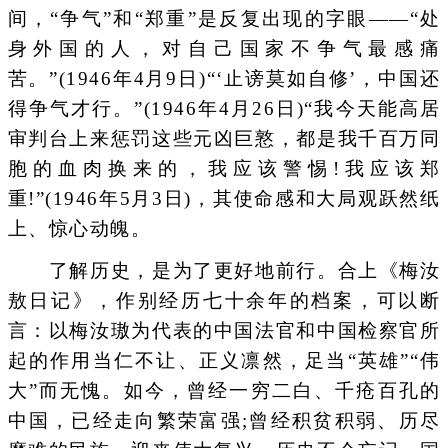
间，“争气”和“郑重”是反复出现的字眼——“处
身外国的人，对自己国家不争气最感痛
苦。”(1946年4月9日)“‘止谤莫如自修’，中国还
得争气才行。”(1946年4月26日)“我今天能高居
审判台上来惩罚这些元凶巨憝，都是我千百万同
胞的血肉换来的，我应该警惕!我应该郑
重!”(1946年5月3日)，其使命感和大局观跃然纸
上、惊心动魄。
了解历史，是为了更好地前行。合上《梅汝
敖日记》，作别经历七十余年的档案，可以断
言：以梅汝璈为代表的中国法官和中国检察官所
起的作用当仁不让、正义凛然，足当“英雄”“伟
大”而无愧。如今，曾经一穷二白、千疮百孔的
中国，已经走向繁荣富强;曾经积贫积弱、历尽