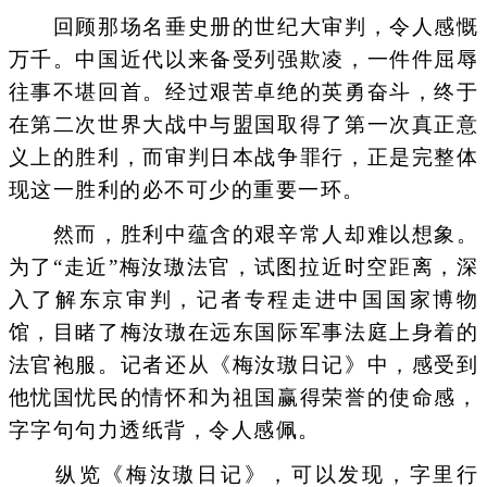
回顾那场名垂史册的世纪大审判，令人感慨
万千。中国近代以来备受列强欺凌，一件件屈辱
往事不堪回首。经过艰苦卓绝的英勇奋斗，终于
在第二次世界大战中与盟国取得了第一次真正意
义上的胜利，而审判日本战争罪行，正是完整体
现这一胜利的必不可少的重要一环。
然而，胜利中蕴含的艰辛常人却难以想象。
为了“走近”梅汝璈法官，试图拉近时空距离，深
入了解东京审判，记者专程走进中国国家博物
馆，目睹了梅汝璈在远东国际军事法庭上身着的
法官袍服。记者还从《梅汝璈日记》中，感受到
他忧国忧民的情怀和为祖国赢得荣誉的使命感，
字字句句力透纸背，令人感佩。
纵览《梅汝璈日记》，可以发现，字里行