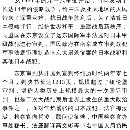
从1931年的九一八事变开始，日本发动了
长达14年的侵略战争，给中国及亚太地区的人民
带来了深重灾难。抗日战争胜利后，为了清算日
本侵略罪行，维护世界和平，重建战后新秩序，
同盟国在东京设立了远东国际军事法庭对日本甲
级战犯进行审判，国民政府在南京成立审判战犯
军事法庭审理制造南京大屠杀惨案的日本战犯和
其他日本战犯。
东京审判从开庭到宣判终结历时约两年零七
个月，判决书长达1213页，规模超过了纽伦堡
审判，堪称人类历史上规模最大的一次国际审
判，也是二次大战结束后世界上发生的重大政治
事件之一。面对气焰嚣张的日本战犯，法官梅汝
璈，检察官向哲浚，顾问倪征燠，中国检察官办
事处秘书、法庭翻译高文彬等17名中国人肩负民