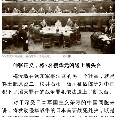
伸张正义，将7名侵华元凶送上断头台
梅汝璈在远东军事法庭的另一个壮举，就是
将土肥原贤二、松井石根、板垣征四郎等对中国
犯下了滔天罪行的战争罪犯依法送上了断头台。
对于深受日本军国主义荼毒的中国同胞来
讲，将发动侵华战争的日本首要战犯处决，既是