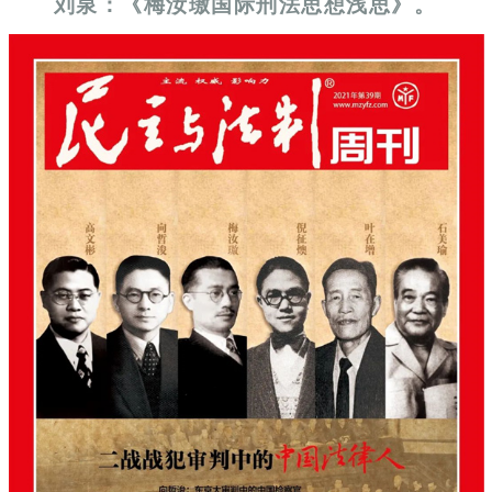
刘泉：《梅汝璈国际刑法思想浅思》。