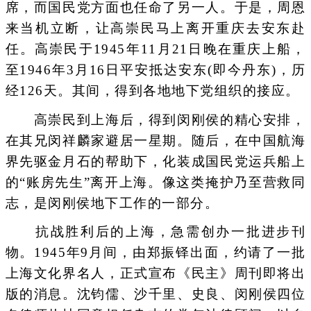
席，而国民党方面也任命了另一人。于是，周恩
来当机立断，让高崇民马上离开重庆去安东赴
任。高崇民于1945年11月21日晚在重庆上船，
至1946年3月16日平安抵达安东(即今丹东)，历
经126天。其间，得到各地地下党组织的接应。
高崇民到上海后，得到闵刚侯的精心安排，
在其兄闵祥麟家避居一星期。随后，在中国航海
界先驱金月石的帮助下，化装成国民党运兵船上
的“账房先生”离开上海。像这类掩护乃至营救同
志，是闵刚侯地下工作的一部分。
抗战胜利后的上海，急需创办一批进步刊
物。1945年9月间，由郑振铎出面，约请了一批
上海文化界名人，正式宣布《民主》周刊即将出
版的消息。沈钧儒、沙千里、史良、闵刚侯四位