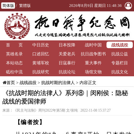
简体版
/
繁體版
2026年8月9日 星期日 11:48:38
战线战役
首 页
中日历史
日本投降
战时中国
英雄名录
口述回忆
关爱老兵
抗日战争图书
抗战公益
本站动态
黄埔军校
日寇暴行
重大事件
馆
专题栏目
砥柱中流
抗战研究
抗战论坛
场馆文物
抗战文化
>
战线战役
>
抗战时期的法律人
> 内容正文
首页
《抗战时期的法律人》系列⑧｜闵刚侯：隐秘
战线的爱国律师
来源：《民主与法制》周刊2022年第5期 文/张纯 2022-11-08 15:37:27
【编者按】