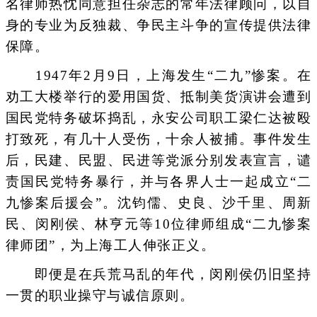
名律师热忱同意担任杂志的常年法律顾问，以自
身的专业为反独裁、争民主斗争的宣传提供法律
保障。
1947年2月9日，上海发生“二九”惨案。在
劝工大楼举行的爱用国货、抵制美货演讲会遭到
国民党特务破坏捣乱，永安公司职工梁仁达被殴
打致死，有几十人受伤，十余人被捕。事件发生
后，民建、民盟、民进等党派分别发表宣言，谴
责国民党特务暴行，并与各界人士一起成立“二
九惨案后援会”。沈钧儒、史良、沙千里、周新
民、闵刚侯、林亨元等10位律师组成“二九惨案
律师团”，为上海工人伸张正义。
即便是在兵荒马乱的年代，闵刚侯仍旧坚持
一贯的职业操守与诚信原则。