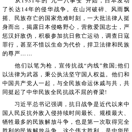
从1931年的“九一八事变”开始，日本发动
了长达14年的侵华战争。在山河破碎、风雨飘
摇、民族存亡的国家危难时刻，一大批法律人挺
身而出，揭露日本侵略野心，营救爱国志士，严
惩汉奸敌伪，积极参加抗日救亡运动，调查日寇
罪行，甚至不惜以生命为代价，捍卫法律和民族
的尊严……
他们以笔为枪，宣传抗战“内线”救国;他们
以法律为武器，秉公执法坚守国人权益。他们和
中国共产党人一起，与全民族命运休戚与共，共
同挺起了中华民族全民抗战不屈的脊梁!
习近平总书记强调，抗日战争是近代以来中
国人民反抗外敌入侵持续时间最长、规模最大、
牺牲最多的民族解放斗争，也是第一次取得完全
胜利的民族解放斗争。这个伟大胜利，是中华民