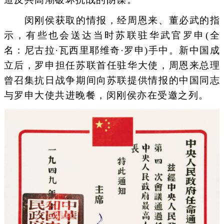
闵刚侯获取的情报，经周恩来、董必武的指
示，有些也会送达当时苏联驻华武官罗申(全
名：尼古拉·瓦西里耶维奇·罗申)手中。新中国成
立后，罗申担任苏联首任驻华大使，周恩来总理
曾召集抗日战争期间向苏联提供情报的中国同志
与罗申大使共进晚餐，闵刚侯亦在受邀之列。