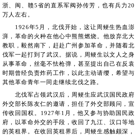
浙、闽、赣5省的直系军阀孙传芳，也有兵力20
万人左右。
1926年5月，北伐开始，这让周鲠生热血澎
湃，革命的火种在他心中熊熊燃烧。他放弃北大
教职，毅然南下，赶赴广州参加革命，并随着北
伐军一起打到了武汉。据说，周鲠生以文人之身
从事革命，丝毫不怯枪弹，甚至提出自己在反袁
时期曾经负责炸药工作，以此主动请缨，希望与
其他革命青年一同走继续北伐之路。
北伐军占领武汉后，周鲠生应武汉国民政府
外交部长陈友仁的邀请，担任了外交部顾问，宣
传收回国权。1927年1月，他又参与协助国民政
府，以革命外交的手段，收回了九江、汉口等地
的英租界。在收回英租界后，周鲠生感触颇深，