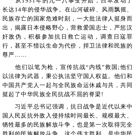
从1931年的九一八事变开始，日本发动了
长达14年的侵华战争。在山河破碎、风雨飘摇、
民族存亡的国家危难时刻，一大批法律人挺身而
出，揭露日本侵略野心，营救爱国志士，严惩汉
奸敌伪，积极参加抗日救亡运动，调查日寇罪
行，甚至不惜以生命为代价，捍卫法律和民族的
尊严……
他们以笔为枪，宣传抗战“内线”救国;他们
以法律为武器，秉公执法坚守国人权益。他们和
中国共产党人一起与全民族命运休戚与共，共同
挺起了中华民族全民抗战不屈的脊梁!
习近平总书记强调，抗日战争是近代以来中
国人民反抗外敌入侵持续时间最长、规模最大、
牺牲最多的民族解放斗争，也是第一次取得完全
胜利的民族解放斗争。这个伟大胜利，是中华民