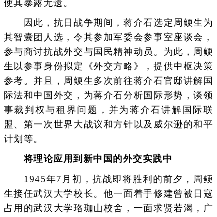
使其暴露无遗。
因此，抗日战争期间，蒋介石选定周鲠生为
其智囊团人选，令其参加军委会参事室座谈会，
参与商讨抗战外交与国民精神动员。为此，周鲠
生以参事身份拟定《外交方略》，提供中枢决策
参考。并且，周鲠生多次前往蒋介石官邸讲解国
际法和中国外交，为蒋介石分析国际形势，谈领
事裁判权与租界问题，并为蒋介石讲解国际联
盟、第一次世界大战议和方针以及威尔逊的和平
计划等。
将理论应用到新中国的外交实践中
1945年7月初，抗战即将胜利的前夕，周鲠
生接任武汉大学校长。他一面着手修建曾被日寇
占用的武汉大学珞珈山校舍，一面求贤若渴，广