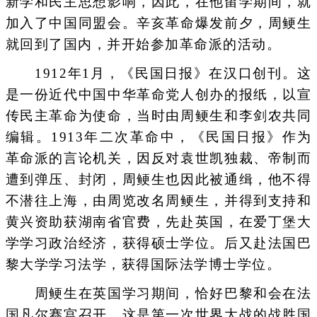
新学和民主思想影响，因此，在他留学期间，就
加入了中国同盟会。辛亥革命爆发前夕，周鲠生
就回到了国内，并开始参加革命派的活动。
1912年1月，《民国日报》在汉口创刊。这
是一份近代中国中华革命党人创办的报纸，以宣
传民主革命为使命，当时由周鲠生和李剑农共同
编辑。1913年二次革命中，《民国日报》作为
革命派的言论机关，因反对袁世凯独裁、帝制而
遭到弹压、封闭，周鲠生也因此被通缉，他不得
不潜往上海，由周览改名周鲠生，并得到支持和
黄兴资助获湖南省官费，先赴英国，在爱丁堡大
学学习政治经济，获得硕士学位。后又赴法国巴
黎大学学习法学，获得国际法学博士学位。
周鲠生在英国学习期间，恰好巴黎和会在法
国凡尔赛宫召开。这是第一次世界大战的战胜国