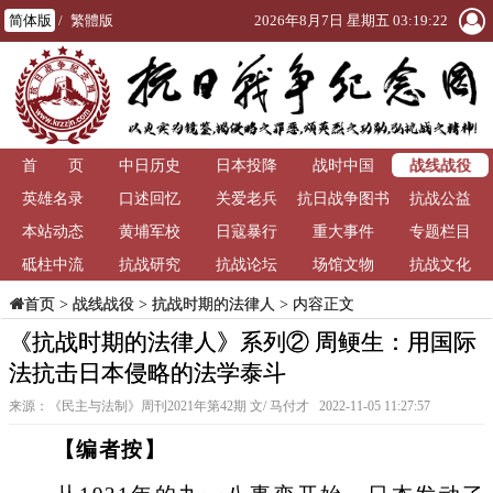
简体版
/
繁體版
2026年8月7日 星期五 03:19:23
战线战役
首 页
中日历史
日本投降
战时中国
英雄名录
口述回忆
关爱老兵
抗日战争图书
抗战公益
本站动态
黄埔军校
日寇暴行
重大事件
馆
专题栏目
砥柱中流
抗战研究
抗战论坛
场馆文物
抗战文化
>
战线战役
>
抗战时期的法律人
> 内容正文
首页
《抗战时期的法律人》系列② 周鲠生：用国际
法抗击日本侵略的法学泰斗
来源：《民主与法制》周刊2021年第42期 文/ 马付才 2022-11-05 11:27:57
【编者按】