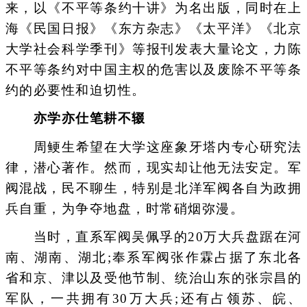
来，以《不平等条约十讲》为名出版，同时在上
海《民国日报》《东方杂志》《太平洋》《北京
大学社会科学季刊》等报刊发表大量论文，力陈
不平等条约对中国主权的危害以及废除不平等条
约的必要性和迫切性。
亦学亦仕笔耕不辍
周鲠生希望在大学这座象牙塔内专心研究法
律，潜心著作。然而，现实却让他无法安定。军
阀混战，民不聊生，特别是北洋军阀各自为政拥
兵自重，为争夺地盘，时常硝烟弥漫。
当时，直系军阀吴佩孚的20万大兵盘踞在河
南、湖南、湖北;奉系军阀张作霖占据了东北各
省和京、津以及受他节制、统治山东的张宗昌的
军队，一共拥有30万大兵;还有占领苏、皖、