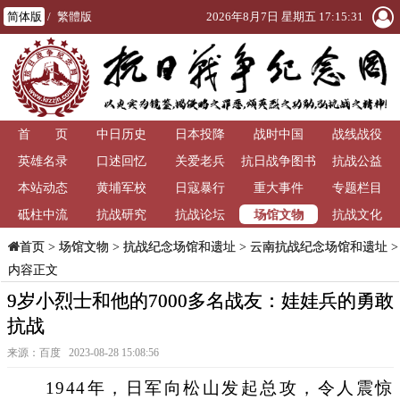
简体版
/
繁體版
2026年8月7日 星期五 17:15:32
首 页
中日历史
日本投降
战时中国
战线战役
英雄名录
口述回忆
关爱老兵
抗日战争图书
抗战公益
本站动态
黄埔军校
日寇暴行
重大事件
馆
专题栏目
场馆文物
砥柱中流
抗战研究
抗战论坛
抗战文化
>
场馆文物
>
抗战纪念场馆和遗址
>
云南抗战纪念场馆和遗址
>
首页
内容正文
9岁小烈士和他的7000多名战友：娃娃兵的勇敢
抗战
来源：百度 2023-08-28 15:08:56
1944年，日军向松山发起总攻，令人震惊