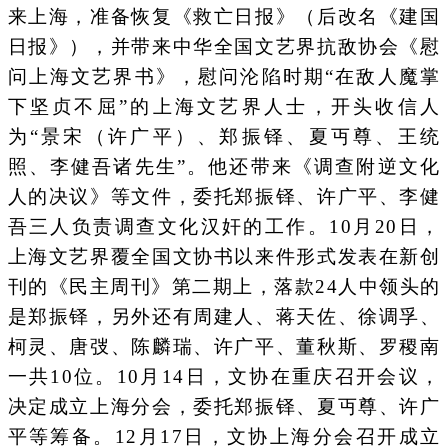
来上海，准备恢复《救亡日报》（后改名《建国
日报》），并带来中华全国文艺界抗敌协会《慰
问上海文艺界书》，慰问沦陷时期“在敌人魔掌
下坚贞不屈”的上海文艺界人士，开头收信人
为“景宋（许广平）、郑振铎、夏丏尊、王统
照、李健吾诸先生”。他还带来《调查附逆文化
人的决议》等文件，委托郑振铎、许广平、李健
吾三人负责调查文化汉奸的工作。10月20日，
上海文艺界覆全国文协书以来件形式发表在新创
刊的《民主周刊》第二期上，落款24人中领头的
是郑振铎，另外还有周建人、蒋天佐、徐调孚、
柯灵、唐弢、陈麟瑞、许广平、董秋斯、罗稷南
一共10位。10月14日，文协在重庆召开会议，
决定成立上海分会，委托郑振铎、夏丏尊、许广
平等筹备。12月17日，文协上海分会召开成立