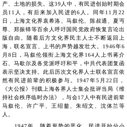
产、土地的损失。这39人中，有民进创始时期会
员11人，有后来加入民进的6人。同年11月22
日，上海文化界袁希洛、马叙伦、陈叔通、夏丏
尊、郑振铎等百余人呼吁国民党政府恢复言论出
版自由。随着后方文化界民主人士不断返回上
海，联名宣言、上书的声势越发壮大。1946年6
月8日，马叙伦领衔上海文化界164人上书蒋介
石、马歇尔及各党派呼吁和平，中共代表团复函
表示坚决支持。此后历次文化界人士联名宣言依
然有民进前辈的积极参与。1947年5月22日，
《大公报》刊载上海各界人士集会批评当局《维
持社会秩序临时办法》，与会17人中有民进前辈
马叙伦、许广平、王绍鏊、朱绍文、沈体兰等
人。
1947年，随着形势的恶化，民进开始分小