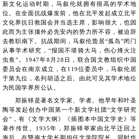
新文化运动时期，马叙伦就拥有很高的学术地
位。在全面抗战爆发前，他在北平发起成立北平
文化界抗日救国会并当选主席，影响很大，也因
此而为主张攘外必先安内的势力所不容，被迫辞
去教职南下。抗战期间，马叙伦蛰居“孤岛”闭门
从事学术研究，“报国不堪骑大马，伤心烽火注
虫鱼”。1947年8月28日，联合国文教组织中国
委员会在南京成立，在119位委员中，马叙伦居
于第九位，名列胡适之后。由此可见其学术地位
为民国学界所公认。
郑振铎是著名文学家、学者。他早年和叶圣
陶等发起创办中国第一个新文学社团“文学研究
会”，有《文学大纲》《插图本中国文学史》等
著作传世。1935年，郑振铎举家由北平迁回上
海后，在暨南大学长期担任文学院院长，同时也