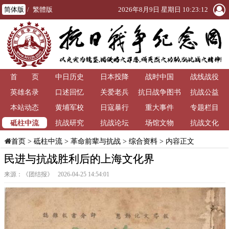
简体版
/
繁體版
2026年8月9日 星期日 10:23:13
首 页
中日历史
日本投降
战时中国
战线战役
英雄名录
口述回忆
关爱老兵
抗日战争图书
抗战公益
本站动态
黄埔军校
日寇暴行
重大事件
馆
专题栏目
砥柱中流
抗战研究
抗战论坛
场馆文物
抗战文化
>
砥柱中流
>
革命前辈与抗战
>
综合资料
> 内容正文
首页
民进与抗战胜利后的上海文化界
来源：《团结报》 2026-04-25 14:54:01