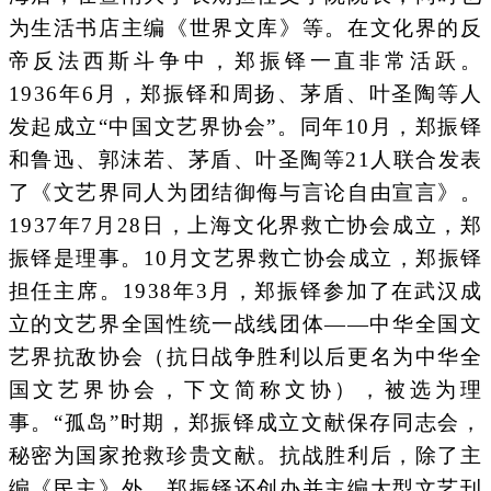
为生活书店主编《世界文库》等。在文化界的反
帝反法西斯斗争中，郑振铎一直非常活跃。
1936年6月，郑振铎和周扬、茅盾、叶圣陶等人
发起成立“中国文艺界协会”。同年10月，郑振铎
和鲁迅、郭沫若、茅盾、叶圣陶等21人联合发表
了《文艺界同人为团结御侮与言论自由宣言》。
1937年7月28日，上海文化界救亡协会成立，郑
振铎是理事。10月文艺界救亡协会成立，郑振铎
担任主席。1938年3月，郑振铎参加了在武汉成
立的文艺界全国性统一战线团体——中华全国文
艺界抗敌协会（抗日战争胜利以后更名为中华全
国文艺界协会，下文简称文协），被选为理
事。“孤岛”时期，郑振铎成立文献保存同志会，
秘密为国家抢救珍贵文献。抗战胜利后，除了主
编《民主》外，郑振铎还创办并主编大型文艺刊