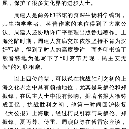
屈，保护了很多文化界的进步人士。
周建人是商务印书馆的资深生物科学编辑，
其生物学学者、科普作家的地位得到了大家公
认。周建人还协助许广平整理出版鲁迅著作。上
海沦陷时期，周建人贫病交加依然坚持不肯为汉
奸写稿，得到了时人的高度赞许。商务印书馆丁
鷇音特地为他写下了“时穷节乃现，民主安无
倾”的对联相赠。
以上四位前辈，可以说在抗战胜利之初的上
海文化界之中具有领袖地位，尤其是马叙伦和郑
振铎，在民主人士中很有影响。据著名报人徐铸
成回忆，抗战胜利之初，他第一时间回沪恢复
《大公报》上海版，经过柯灵引荐与马叙伦、郑
振铎、夏丏尊、傅雷、周煦良等在傅雷家座谈，