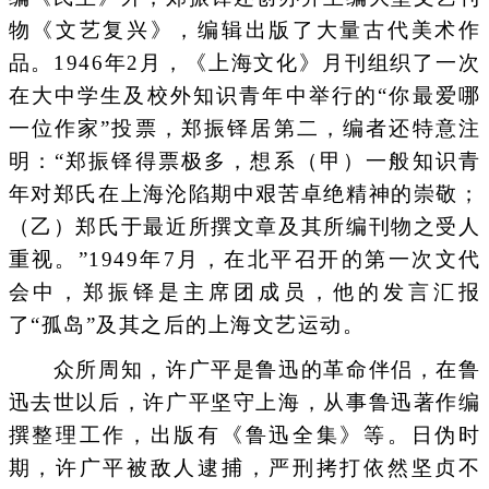
物《文艺复兴》，编辑出版了大量古代美术作
品。1946年2月，《上海文化》月刊组织了一次
在大中学生及校外知识青年中举行的“你最爱哪
一位作家”投票，郑振铎居第二，编者还特意注
明：“郑振铎得票极多，想系（甲）一般知识青
年对郑氏在上海沦陷期中艰苦卓绝精神的崇敬；
（乙）郑氏于最近所撰文章及其所编刊物之受人
重视。”1949年7月，在北平召开的第一次文代
会中，郑振铎是主席团成员，他的发言汇报
了“孤岛”及其之后的上海文艺运动。
众所周知，许广平是鲁迅的革命伴侣，在鲁
迅去世以后，许广平坚守上海，从事鲁迅著作编
撰整理工作，出版有《鲁迅全集》等。日伪时
期，许广平被敌人逮捕，严刑拷打依然坚贞不