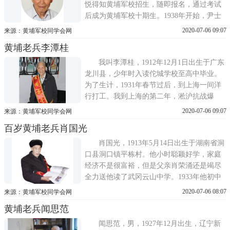
悦得知黄埔军校招生，随即报名，通过考试
后成为黄埔军校十期生。1938年开始，尹士
悦先后在广西柳州和云南昆明学习飞行，两
2020-07-06 09:07
来源：黄埔军校同学会网
年后前方需要领航和轰炸员，尹士悦又被安
黄埔老兵李潭桂
排到侦炸班学习。1941年毕业时，成绩突出
的他被分配留校，拟任教育副官。但尹士悦
我叫李潭桂，1912年12月1日出生于广东
认为好男儿应该奔赴抗日最前
龙川县，少年时入读佗城学校至高中毕业。
为了生计，1931年春节过后，到上海一间洋
行打工。我到上海的第二年，淞沪抗战爆
发，十九路军和第五军的将士伤亡很大，军
2020-07-06 09:07
来源：黄埔军校同学会网
用卡车一车一车将尸体运走，大街上很多伤
百岁黄埔老兵肖国光
兵等待包扎，大量青年加入抢救伤兵的行列
中，上海民众与各地民众包括外国友人一起
肖国光，1913年5月14日出生于湖南省洞
以各种方式积极参加抗战
口县洞口镇平栋村。他小时聪颖好学，家庭
经济不是很富裕，但是父亲肖荣涌还是竭尽
全力送他读了武冈云山中学。1933年他初中
毕业回家办私塾，两年后到邵阳市保安团任
2020-07-06 08:07
来源：黄埔军校同学会网
文书。1937年，日本全面侵华。作为一名有
黄埔老兵闻思范
志青年，肖国光认为国难当头、匹夫有责，
作为一名堂堂七尺男儿，应该投笔从戎，保
闻思范，男，1927年12月出生，辽宁新