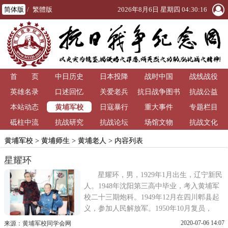
简体版
/
繁體版
2026年8月6日 星期四 04:30:17
首 页
中日历史
日本投降
战时中国
战线战役
英雄名录
口述回忆
关爱老兵
抗日战争图书
抗战公益
黄埔军校
本站动态
日寇暴行
重大事件
馆
专题栏目
砥柱中流
抗战研究
抗战论坛
场馆文物
抗战文化
黄埔军校
>
黄埔师生
>
黄埔老人
> 内容列表
星耀环
星耀环，男，1929年1月出生，辽宁新民
人。1948年沈阳第三高中毕业，考入黄埔军
校二十三期炮科。1949年12月在四川郫县起
义，参加人民解放军。1950年10月复员，
1951年1月考入沈阳银行工作。1965年下放到
2020-07-06 14:07
来源：黄埔军校同学会网