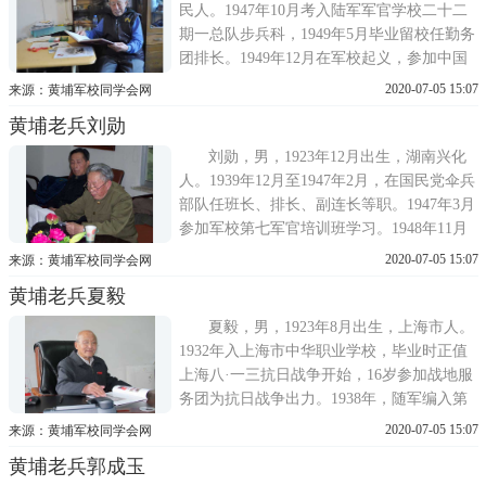
家卫国，遂于1939年投
民人。1947年10月考入陆军军官学校二十二
期一总队步兵科，1949年5月毕业留校任勤务
团排长。1949年12月在军校起义，参加中国
人民解放军西南军政大学学习，结业后任西
2020-07-05 15:07
来源：黄埔军校同学会网
南军政大学教导团文化教员。1952年4月转
黄埔老兵刘勋
业，分配到抚顺矿务局技工学校、干部学校
任教员，1956年3月被保送到辽阳师专中文系
刘勋，男，1923年12月出生，湖南兴化
深造学习。1958年下半年，
人。1939年12月至1947年2月，在国民党伞兵
部队任班长、排长、副连长等职。1947年3月
参加军校第七军官培训班学习。1948年11月
在国民党伞兵三团任副连长。1949年4月加入
2020-07-05 15:07
来源：黄埔军校同学会网
中国人民解放军三野伞兵总队，任连长、中
黄埔老兵夏毅
队长、教官等职。1954年6月转业到沈阳市电
车公司。1970年下放五七干校劳动。1973年
夏毅，男，1923年8月出生，上海市人。
调入朝阳市阀门厂，1978
1932年入上海市中华职业学校，毕业时正值
上海八·一三抗日战争开始，16岁参加战地服
务团为抗日战争出力。1938年，随军编入第
三战区八十八军十一旅转战于浙江、江西一
2020-07-05 15:07
来源：黄埔军校同学会网
带。1941年入西南干部训练班第五期受训，
黄埔老兵郭成玉
回部队后升任少尉排长。1943年，入陆军军