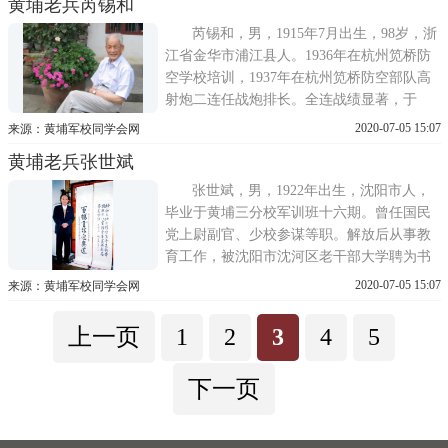
黄埔老兵芮锡和
功，被晋升为工兵二连中尉副连长。随后，
转入第二军七十六师任上尉参谋，一六四师
芮锡和，男，1915年7月出生，98岁，浙
三团三营八连任上尉连长、三团
江省金华市浦江县人。1936年在杭州笕桥防
空学校培训，1937年在杭州笕桥防空部队高
射炮二连任战炮排长。全连战绩显著，于
1937年8月14日在杭州笕桥空军基地上空击落
2020-07-05 15:07
来源：黄埔军校同学会网
日寇战机7架，同年9月初在南京五台山再次
黄埔老兵张世斌
击落日寇战机8架，受到嘉奖。1940年赴云南
昆明黄埔军校五分校十二期深造学习。1942
张世斌，男，1922年出生，沈阳市人，
年毕业分配到云南空军特务
毕业于黄埔三分校军训班十六期。曾任国民
党上尉副官、少校参谋等职。解放后从事教
育工作，被沈阳市沈河区老干部大学聘为书
法讲师兼区书法协会会长，系沈阳市书法家
2020-07-05 15:07
来源：黄埔军校同学会网
协会会员。他还被编入二十世纪中国著名书
画家，被授予二十世纪功勋艺术家称号，书
上一页
1
2
3
4
5
法曾在日本展出，获富士杯金奖。在迎奥运
会期间举办了个人百幅书法展
下一页