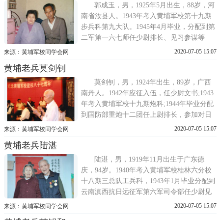
官学校三分校军官训练班第八期受训，毕业
郭成玉，男，1925年5月出生，88岁，河
后分配到五十军干训班担
南省汝县人。1943年考入黄埔军校第十九期
步兵科第九大队。1945年4月毕业，分配到第
二军第一六七师任少尉排长、见习参谋等
职。后离开部队在武汉谋生。武汉解放后，
2020-07-05 15:07
来源：黄埔军校同学会网
在河南军区后勤部中原影剧院参加工作。
黄埔老兵莫剑钊
1952至1990年，先后调入天津市霞光杂技
团、西北动物表演团、长春市杂技团、沈阳
莫剑钊，男，1924年出生，89岁，广西
市杂技团等单位工作。1966年调入
南丹人。1942年应征入伍，任少尉文书;1943
年考入黄埔军校十九期炮科;1944年毕业分配
到国防部重炮十二团任上尉排长，参加对日
军作战。抗战结束后驻守沈阳;解放后在沈阳
2020-07-05 15:07
来源：黄埔军校同学会网
水泵厂工作，任建筑工程师。退休后被多家
黄埔老兵陆湛
建筑单位聘为建筑工程设计师、顾问等，直
到80岁离开工作岗位。
陆湛，男，1919年11月出生于广东德
庆，94岁。1940年考入黄埔军校桂林六分校
十八期三总队工兵科，1943年1月毕业分配到
云南滇西抗日远征军第六军司令部任少尉见
习参谋。后自愿到工兵连当排长。1944年参
2020-07-05 15:07
来源：黄埔军校同学会网
加滇西抗日大反攻战役，由于此次战役立