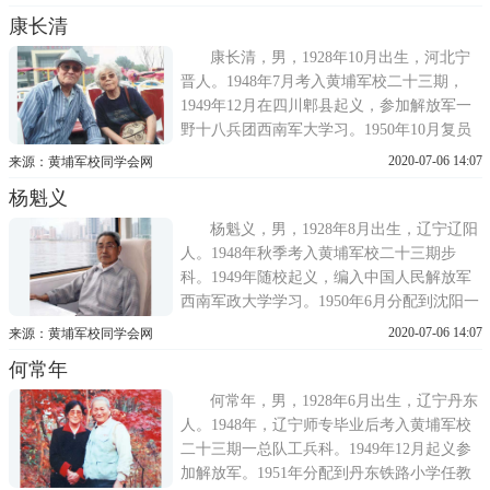
辽宁新民市大红旗镇参加劳动。
康长清
康长清，男，1928年10月出生，河北宁
晋人。1948年7月考入黄埔军校二十三期，
1949年12月在四川郫县起义，参加解放军一
野十八兵团西南军大学习。1950年10月复员
参加银行工作。1989年退休。1985年起，当
2020-07-06 14:07
来源：黄埔军校同学会网
选沈阳市沈河区第八至十三届政协委员，现
杨魁义
为沈阳市黄埔军校同学会理事、沈河区联络
组组长。
杨魁义，男，1928年8月出生，辽宁辽阳
人。1948年秋季考入黄埔军校二十三期步
科。1949年随校起义，编入中国人民解放军
西南军政大学学习。1950年6月分配到沈阳一
所学校深造学习。1950年11月转业至沈阳市
2020-07-06 14:07
来源：黄埔军校同学会网
房产局后任房管员、股长、科长、工程处长
何常年
等职。1960年9月任和平区房产局电气技术
员、工程师。1968年6月在五七干校学习、劳
何常年，男，1928年6月出生，辽宁丹东
动。1974年12月回到和平区房
人。1948年，辽宁师专毕业后考入黄埔军校
二十三期一总队工兵科。1949年12月起义参
加解放军。1951年分配到丹东铁路小学任教