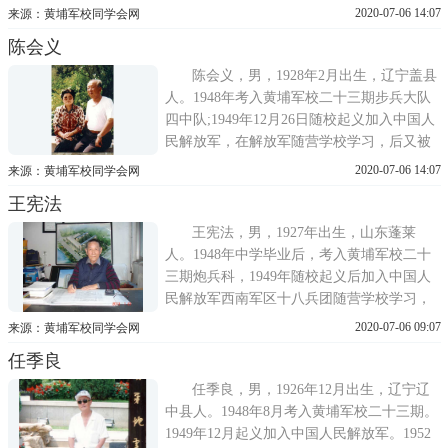
师，先后被评为优秀教师、先进工作者。后
2020-07-06 14:07
来源：黄埔军校同学会网
下放劳动，1964年恢复工作，1979年落实政
陈会义
策，任教师、教导处副主任等职，1981年7月
退休。后被丹东市振兴区教师进修学校聘为
陈会义，男，1928年2月出生，辽宁盖县
教研员，直到1993年回家休
人。1948年考入黄埔军校二十三期步兵大队
四中队;1949年12月26日随校起义加入中国人
民解放军，在解放军随营学校学习，后又被
调到解放军高射炮校学习。经过两个阶段的
2020-07-06 14:07
来源：黄埔军校同学会网
学习，他的人生观、世界观发生了根本性的
王宪法
转变，决心跟党走，为党的事业奋斗终生。
陈会义后来在沈阳服装厂财会岗位工作，历
王宪法，男，1927年出生，山东蓬莱
任科员、科长、副厂长兼总
人。1948年中学毕业后，考入黄埔军校二十
三期炮兵科，1949年随校起义后加入中国人
民解放军西南军区十八兵团随营学校学习，
1950年10月复员回到丹东。先后在丹东市建
2020-07-06 09:07
来源：黄埔军校同学会网
设局、丹东市建设公司、辽宁第一建筑公司
任季良
工作。1971年后，历任辽阳市规划设计处技
术员、工程师，辽阳市建筑设计院高级工程
任季良，男，1926年12月出生，辽宁辽
师、设计室主任、副院长、院长
中县人。1948年8月考入黄埔军校二十三期。
1949年12月起义加入中国人民解放军。1952