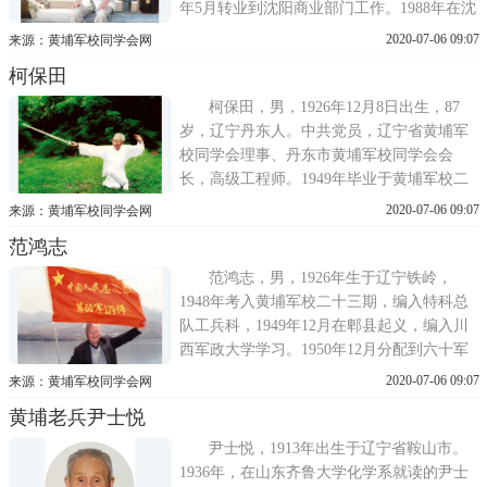
年5月转业到沈阳商业部门工作。1988年在沈
阳五金公司铁西分公司退休，曾多次被评为
2020-07-06 09:07
来源：黄埔军校同学会网
先进工作者。任老身体硬朗，为人宽厚，积
柯保田
极乐观。每日生活规律，坚持在公园锻炼打
太极拳，喜爱读书看报，关心时事政治，积
柯保田，男，1926年12月8日出生，87
极参加黄埔军校同学会组织
岁，辽宁丹东人。中共党员，辽宁省黄埔军
校同学会理事、丹东市黄埔军校同学会会
长，高级工程师。1949年毕业于黄埔军校二
十三期一总队步科，后随军校起义，编入解
2020-07-06 09:07
来源：黄埔军校同学会网
放军西南军大川西分校学习。1950年10月复
范鸿志
员，分配到丹东市建设局工作，1953年任城
市规划测量队队长。1970年2月到农村插队落
范鸿志，男，1926年生于辽宁铁岭，
户，1972年调回单位，曾荣获市
1948年考入黄埔军校二十三期，编入特科总
队工兵科，1949年12月在郫县起义，编入川
西军政大学学习。1950年12月分配到六十军
工兵营任军事教员。1951年3月参加抗美援
2020-07-06 09:07
来源：黄埔军校同学会网
朝，在史仓里阻击战中荣立三等功，获军功
黄埔老兵尹士悦
章一枚。同年调入六十军司令部工兵处任参
谋。1959年在长江南京段参加国防施工，荣
尹士悦，1913年出生于辽宁省鞍山市。
获一八零师先进分子称号。1964
1936年，在山东齐鲁大学化学系就读的尹士