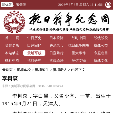
简体版
/
繁體版
2026年8月8日 星期六 16:11:56
首 页
中日历史
日本投降
战时中国
战线战役
英雄名录
口述回忆
关爱老兵
抗日战争图书
抗战公益
黄埔军校
本站动态
日寇暴行
重大事件
馆
专题栏目
砥柱中流
抗战研究
抗战论坛
场馆文物
抗战文化
>
黄埔军校
>
黄埔师生
>
黄埔老人
> 内容正文
首页
李树森
来源：黄埔军校同学会网 2020-07-10 10:54:41
李树森，字白墨，又名少亭、一苗。出生于
1915年9月21日，天津人。