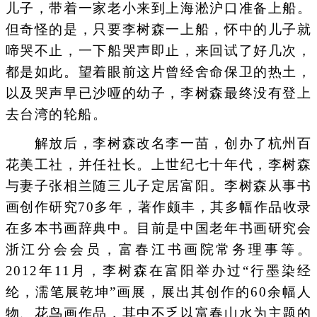
儿子，带着一家老小来到上海淞沪口准备上船。
但奇怪的是，只要李树森一上船，怀中的儿子就
啼哭不止，一下船哭声即止，来回试了好几次，
都是如此。望着眼前这片曾经舍命保卫的热土，
以及哭声早已沙哑的幼子，李树森最终没有登上
去台湾的轮船。
解放后，李树森改名李一苗，创办了杭州百
花美工社，并任社长。上世纪七十年代，李树森
与妻子张相兰随三儿子定居富阳。李树森从事书
画创作研究70多年，著作颇丰，其多幅作品收录
在多本书画辞典中。目前是中国老年书画研究会
浙江分会会员，富春江书画院常务理事等。
2012年11月，李树森在富阳举办过“行墨染经
纶，濡笔展乾坤”画展，展出其创作的60余幅人
物、花鸟画作品，其中不乏以富春山水为主题的