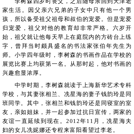
李树森四岁时丧父，之后随母亲回到天津老
家生活。因父亲六兄弟的子女中只有他一个男
孩，所以备受祖父祖母和叔伯的宠爱。但是宠爱
归宠爱，祖父对他的教育却非常严格。六岁开
始，祖父就让他每天早上在庭院内的方砖台上练
字，曾拜当时颇具盛名的书法家张伯年先生为
师。小学四年级时，李树森的书画作品在学校的
展览比赛上均获第一名。从那时起，他对书画的
兴趣愈显浓厚。
中学时期，李树森就读于上海新华艺术专科
学校，与其妻张相兰、冼星海的妻子钱韵玲是同
班同学。其中，张相兰和钱韵玲还是同寝室的室
友，亲如姐妹，并一起参加过抗日宣传，两家的
友谊一直延续到现在。2012年11月，冼星海夫
妇的女儿冼妮娜还专程来富阳看望过李老。