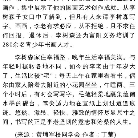
画作，集中展示了他的国画艺术创作成就。从李
树森子女口中了解到，但凡有人来请李树森写
字、画画，李老有求必应，从不拒绝，且不求任
何回报。退休后，李树森还为富阳义务培训了
280余名青少年书画人才。
李树森家住幸福路，晚年生活幸福美满。与
年轻时辗转各地不同，如今的李老由于年岁大
了，生活比较“宅”：每天上午在家里看看书，偶
尔由家人陪着去附近的小花园坐坐，午睡两、三
个小时后，有时会写写字。毛笔轻柔地蘸染蕴储
水墨的砚台，笔尖适力地在宣纸上划过道道痕
迹。悠然、激昂、轻快、雅致的情怀尽显尺寸之
间，书写的正是李老坚韧的意志和沧桑的人生。
(来源：黄埔军校同学会 作者：丁莹)