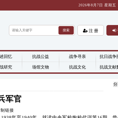
2026年8月7日 星期五 16
搜索
注 册
述回忆
抗战公益
战争寻亲
抗日战争
战研究
场馆文物
抗战文化
抗战文献
分
兵军官
复制链接
938年至1940年，就读中央军校炮校代训第16期，