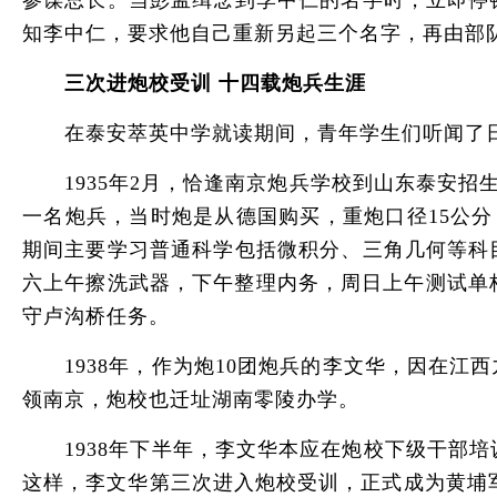
参谋总长。当彭孟缉念到李中仁的名字时，立即停
知李中仁，要求他自己重新另起三个名字，再由部
三次进炮校受训 十四载炮兵生涯
在泰安萃英中学就读期间，青年学生们听闻了日本
1935年2月，恰逢南京炮兵学校到山东泰安招生
一名炮兵，当时炮是从德国购买，重炮口径15公分
期间主要学习普通科学包括微积分、三角几何等科
六上午擦洗武器，下午整理内务，周日上午测试单杠
守卢沟桥任务。
1938年，作为炮10团炮兵的李文华，因在江
领南京，炮校也迁址湖南零陵办学。
1938年下半年，李文华本应在炮校下级干部培
这样，李文华第三次进入炮校受训，正式成为黄埔军