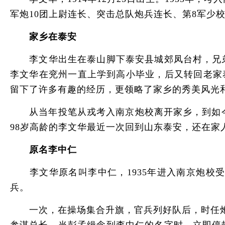
军炮10团上尉连长、突击总队炮兵连长、第8军少
家乡在泰安
李文华出生在泰山脚下泰安县城郊凤台村，兄弟
李文华在兖州一直上学到高小毕业，后又转回老家
留下了许多有趣的经历，更领略了家乡的秀美风光和
从当年投笔从戎考入南京炮校离开家乡，到如今已
98岁高龄的李文华最近一次回到山东泰安，还在家
原名李中仁
李文华原名叫李中仁，1935年进入南京炮校受
兵。
一次，在操场集合升旗，官兵列好队后，时任炮1