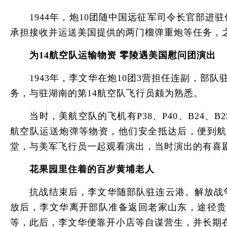
1944年，炮10团随中国远征军司令长官部进
承担接收并运送美国提供的两门榴弹重炮等任务，
为14航空队运输物资 零陵遇美国慰问团演出
1943年，李文华在炮10团3营担任连副，部队
务，与驻湖南的第14航空队飞行员颇为熟悉。
当时，美航空队的飞机有P38、P40、B24、
航空队运送炮弹等物资，他们安全抵达后，便到航
堂，与美军飞行员一起观看演出，当时演出的有喜
花果园里住着的百岁黄埔老人
抗战结束后，李文华随部队驻连云港。解放战争
放后，李文华离开部队准备返回老家山东，途径贵
等，此后，李文华便靠开小店等自谋营生，并长期