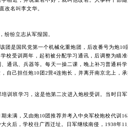
名字相近，并说重名不好，就叫他改名。人事科干部随
直改名叫李文华。
，纷纷立志从军报国。
该团是国民党第一个机械化重炮团，后改番号为炮10团
炮兵学校受训两年，起初被分配学习通讯，后调整为瞄准
测、通讯、兵器等。每天一操二课，晚上补习普通科学
，自己担任炮10团2营4连炮长，并离开南京北上，承
部培训班学习，这是他第二次进入炮校受训。当时日军
未满，又由炮10团推荐并考入中央军校炮校代训16
大火后，学校往广西迁址。日军继续南侵，1938年1