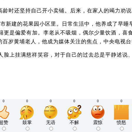
龄时还坚持自己开小卖铺。后来，在家人的竭力劝说
市新建的花果园小区里。日常生活中，他养成了早睡
书籍更是偏爱有加。李老从不吸烟，偶尔少量饮酒，喜食
的百岁黄埔老人，他成为媒体关注的焦点，中央电视台
脸上挂满慈祥笑容，对于自己的过去总是平静述说、
0
0
0
0
0
0
超赞
鼓掌
无语
不解
震惊
愤怒