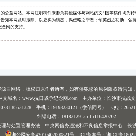
的公益网站。本网注明稿件来源为其他媒体与网站的文/ 图等稿件均为
告知本网及时撤除。以史实为镜鉴，揭侵略之罪恶；颂英烈之功勋，弘抗
纪念网的支持。
容源自网络，版权归原作者所有，如有侵犯您的原创版权请告知
中文域名：www.抗日战争纪念网.com 主办单位：长沙市抗战
-85531328 手机：19198230121（微信同号） QQ：2652168198
纠错电话：18182129125 15116420702
受理与处置管理办法
中央网信办违法和不良信息举报中心
长
湘公网安备43010402000821号
ICP备案号：
湘ICP备18022