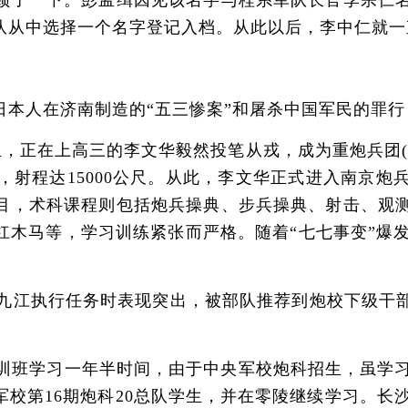
顿了一下。彭孟缉因见该名字与桂系军队长官李宗仁
队从中选择一个名字登记入档。从此以后，李中仁就一
人在济南制造的“五三惨案”和屠杀中国军民的罪行
，正在上高三的李文华毅然投笔从戎，成为重炮兵团(
，射程达15000公尺。从此，李文华正式进入南京
目，术科课程则包括炮兵操典、步兵操典、射击、观
木马等，学习训练紧张而严格。随着“七七事变”爆发
西九江执行任务时表现突出，被部队推荐到炮校下级干
训班学习一年半时间，由于中央军校炮科招生，虽学习期
校第16期炮科20总队学生，并在零陵继续学习。长沙