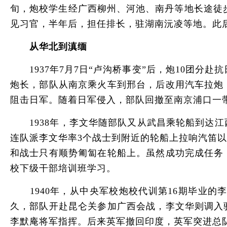
旬，炮校学生经广西柳州、河池、南丹等地长途徒步
见习官，半年后，担任排长，驻湖南沅凌等地。此
从华北到滇缅
1937年7月7日“卢沟桥事变”后，炮10团分赴
炮长，部队从南京乘火车到邢台，后改用汽车拉炮
阻击日军。随着日军侵入，部队回撤至南京浦口一
1938年，李文华随部队又从武昌乘轮船到达江
连队派李文华率3个战士到附近的轮船上拉响汽笛
和战士只有顺势匍匐在轮船上。虽然成功完成任务
校下级干部培训班学习。
1940年，从中央军校炮校代训第16期毕业的
久，部队开赴昆仑关参加广西会战，李文华则调入
李默庵将军指挥。后来英军撤回印度，英军突进总队