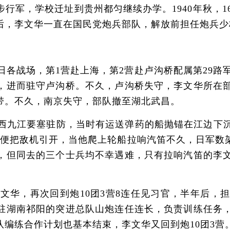
行军，学校迁址到贵州都匀继续办学。1940年秋，1
后，李文华一直在国民党炮兵部队，解放前担任炮兵少
抗日各战场，第1营赴上海，第2营赴卢沟桥配属第29路
，进而驻守卢沟桥。不久，卢沟桥失守，李文华所在
带。不久，南京失守，部队撤至湖北武昌。
西九江要塞驻防，当时有运送弹药的船抛锚在江边下
以便把敌机引开，当他爬上轮船拉响汽笛不久，日军数
，但同去的三个士兵均不幸遇难，只有拉响汽笛的李
李文华，再次回到炮10团3营8连任见习官，半年后，
驻湖南祁阳的突进总队山炮连任连长，负责训练任务
编练合作计划也基本结束，李文华又回到炮10团3营