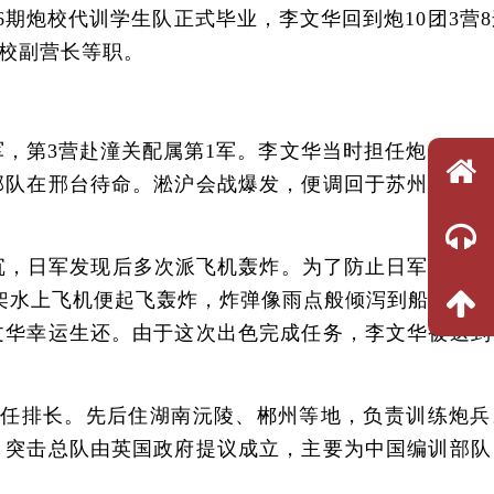
6期炮校代训学生队正式毕业，李文华回到炮10团3营
校副营长等职。
军，第3营赴潼关配属第1军。李文华当时担任炮10团2
部队在邢台待命。淞沪会战爆发，便调回于苏州一带驻
沉，日军发现后多次派飞机轰炸。为了防止日军再次轰
架水上飞机便起飞轰炸，炸弹像雨点般倾泻到船上，李
文华幸运生还。由于这次出色完成任务，李文华被送到
担任排长。先后住湖南沅陵、郴州等地，负责训练炮兵
，突击总队由英国政府提议成立，主要为中国编训部队
。