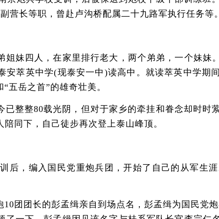
校副营长等职，曾赴卢沟桥配属二十九路军执行任务等
姐妹四人，在家里排行老大，两个弟弟，一个妹妹。
泰安萃英中学(现泰安一中)读高中。就读萃英中学期
“五岳之首”的雄奇壮美。
整整80载光阴，但对于家乡的牵挂和眷念却时时萦绕
人陪同下，自己徒步再次登上泰山峰顶。
训后，编入国民党重炮兵团，开始了自己的从军生涯
0团团长的彭孟缉亲自到场点名，彭孟缉为国民党炮