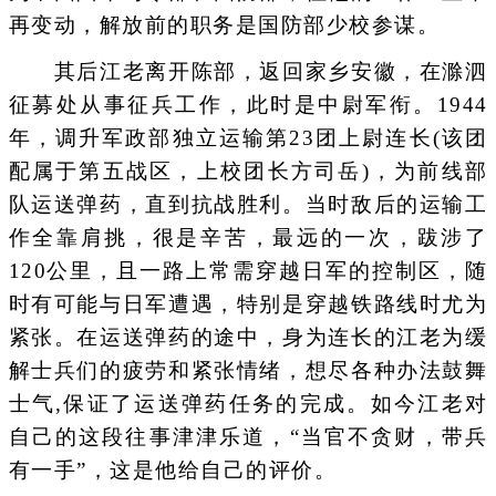
再变动，解放前的职务是国防部少校参谋。
其后江老离开陈部，返回家乡安徽，在滁泗
征募处从事征兵工作，此时是中尉军衔。1944
年，调升军政部独立运输第23团上尉连长(该团
配属于第五战区，上校团长方司岳)，为前线部
队运送弹药，直到抗战胜利。当时敌后的运输工
作全靠肩挑，很是辛苦，最远的一次，跋涉了
120公里，且一路上常需穿越日军的控制区，随
时有可能与日军遭遇，特别是穿越铁路线时尤为
紧张。在运送弹药的途中，身为连长的江老为缓
解士兵们的疲劳和紧张情绪，想尽各种办法鼓舞
士气,保证了运送弹药任务的完成。如今江老对
自己的这段往事津津乐道，“当官不贪财，带兵
有一手”，这是他给自己的评价。