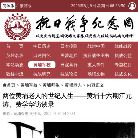
简体版
/
繁體版
2026年8月9日 星期日 08:33:51
首 页
中日历史
日本投降
战时中国
战线战役
英雄名录
口述回忆
关爱老兵
抗日战争图书
抗战公益
黄埔军校
本站动态
日寇暴行
重大事件
馆
专题栏目
砥柱中流
抗战研究
抗战论坛
场馆文物
抗战文化
>
黄埔军校
>
黄埔师生
>
黄埔老人
> 内容正文
首页
两位黄埔老人的世纪人生——黄埔十六期江元
涛、费学华访谈录
来源：黄埔杂志 文/于岳 2022-07-30 14:59:34