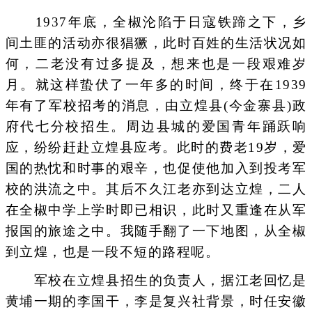
1937年底，全椒沦陷于日寇铁蹄之下，乡
间土匪的活动亦很猖獗，此时百姓的生活状况如
何，二老没有过多提及，想来也是一段艰难岁
月。就这样蛰伏了一年多的时间，终于在1939
年有了军校招考的消息，由立煌县(今金寨县)政
府代七分校招生。周边县城的爱国青年踊跃响
应，纷纷赶赴立煌县应考。此时的费老19岁，爱
国的热忱和时事的艰辛，也促使他加入到投考军
校的洪流之中。其后不久江老亦到达立煌，二人
在全椒中学上学时即已相识，此时又重逢在从军
报国的旅途之中。我随手翻了一下地图，从全椒
到立煌，也是一段不短的路程呢。
军校在立煌县招生的负责人，据江老回忆是
黄埔一期的李国干，李是复兴社背景，时任安徽