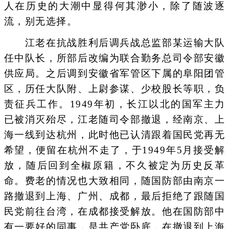
人在历史的大潮中显得何其渺小，除了随波逐
流，别无选择。
江老在抗战胜利后调兵战总监部某运输大队
任中队长，所部后改编为联合勤务总司令部安徽
供应局。之后调到安徽省军管区下属的阜阳团管
区，历任大队附、上尉参谋、少校股长等职，负
责征兵工作。1949年初，长江以北的国军主力
已被消灭殆尽，江老随司令部撤退，经南京、上
海一线到达杭州，此时他已认清跟着国民党再无
希望，便留在杭州不走了，于1949年5月接受解
放，随后回到全椒原籍，不久被定为历史反革
命。费老的情况也大致相同，随国防部由南京一
路撤退到上海、广州、成都，最后拒绝了跟随国
民党前往台湾，在成都接受解放。他在国防部中
有一要好的同事，是共产党卧底，在撤退到上海