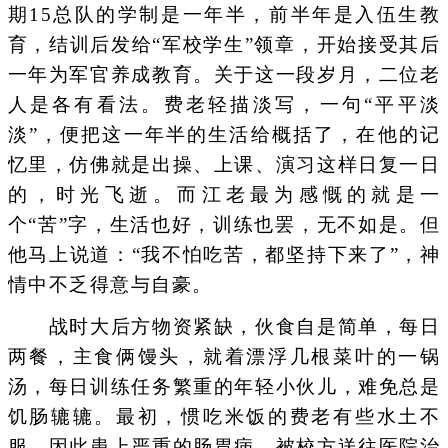
期15总队的学制是一年半，前半年是入伍生教
育，结训后发给“军校学生”领章，开始接受其后
一年为军官养成教育。关于这一段岁月，二位老
人是各有看法。费老轻描淡写，一句“平平淡
淡”，便把这一年半的生活给概括了，在他的记
忆里，仿佛就是出操、上课、演习这样日复一日
的，时光飞逝。而江老最为感慨的就是一
个“苦”字，生活也好，训练也罢，无不如是。但
他马上说道：“我不怕吃苦，都坚持下来了”，神
情中不乏得意与自豪。
战时大后方物资紧缺，伙食自是简单，每日
两餐，主食俩馒头，就着漂浮几根菜叶的一锅
汤，每日训练任务繁重的年轻小伙儿，难免总是
饥肠辘辘。最初，惯吃米饭的费老有些水土不
服，因此患上严重的肠胃病，被校方送往医院治