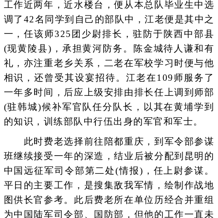
工作近两年，近水楼台，便从本总队毕业生中选
调了42名同学到自己的部队中，江老便是其中之
一，任该师325团少尉排长，驻防于陕西中部县
(现黄陵县)，承担黄河防务。陈金城待人谦和有
礼，亦注重老乡关系，二老在军校学习时便与他
相识，还曾受其设宴招待。江老在109师服务了
一年多时间，后应上级安排由排长任上调到师部
(驻韩城)候补军官队任分队长，以其在黄埔学到
的知识，训练部队中行伍出身的军官和军士。
此时费老选择前往陪都重庆，到军令部参谋
班继续接受一年的深造，结业后被分配到昆明的
中国远征军司令部第二处(情报)，任上尉参谋。
平日的主要工作，是搜集敌我军情，绘制作战地
图供长官参考。此后费老所在单位历经合并重组
为中国陆军司令部、国防部，但他的工作一直未