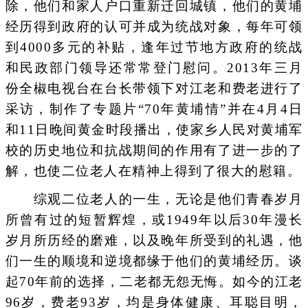
除，他们和家人户口重新迁回城镇，他们的黄埔
经历得到政府的认可并成为统战对象，每年可领
到4000多元的补贴，逢年过节地方政府的统战
和民政部门领导还常常登门慰问。2013年三月
份全椒电视台在台长带领下对江老和费老进行了
采访，制作了专题片“70年黄埔情”并在4月4日
和11日晚间黄金时段播出，使家乡人民对黄埔军
校的历史地位和抗战期间的作用有了进一步的了
解，也使二位老人在精神上得到了很大的慰籍。
综观二位老人的一生，无论是他们青春岁月
所曾有过的短暂辉煌，或1949年以后30年漫长
岁月所历经的磨难，以及晚年所受到的礼遇，他
们一生的顺境和逆境都缘于他们的黄埔经历。谈
起70年前的选择，二老都无怨无悔。如今的江老
96岁，费老93岁，均是身体健康、耳聪目明，