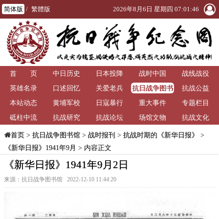
简体版
/
繁體版
2026年8月6日 星期四 07:01:47
首 页
中日历史
日本投降
战时中国
战线战役
抗日战争图书
英雄名录
口述回忆
关爱老兵
抗战公益
馆
本站动态
黄埔军校
日寇暴行
重大事件
专题栏目
砥柱中流
抗战研究
抗战论坛
场馆文物
抗战文化
>
抗日战争图书馆
>
战时报刊
>
抗战时期的《新华日报》
>
首页
《新华日报》1941年9月
> 内容正文
《新华日报》1941年9月2日
来源：抗日战争图书馆 2022-12-10 11:44:20