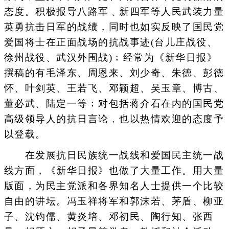
态度。积极报导八路军﹑新四军等人民武装力量
英勇抗击日军的战绩，同时也如实反映了国民党
爱国将士在正面战场的抗战事迹(台儿庄战役、
徐州战役、武汉外围战)﹔经常为《新华日报》
撰稿的有毛泽东、周恩来、刘少奇、朱德、彭德
怀、叶剑英、王若飞、邓颖超、吴玉章、博古、
董必武、陆定一等﹔对包括蒋介石在内的国民党
高级领导人的抗日言论﹐也以热情欢迎的态度予
以登载。
在发展抗日民族统一战线和爱国民主统一战
线方面，《新华日报》也做了大量工作。用大量
版面，为民主党派和各界知名人士提供一个比较
自由的讲坛。冯玉祥将军和郭沫若、茅盾、柳亚
子、沈钧儒、黄炎培、邓初民、陶行知、张西