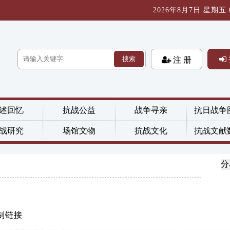
2026年8月7日 星期五 08
搜索
注 册
述回忆
抗战公益
战争寻亲
抗日战争
战研究
场馆文物
抗战文化
抗战文献
分
制链接