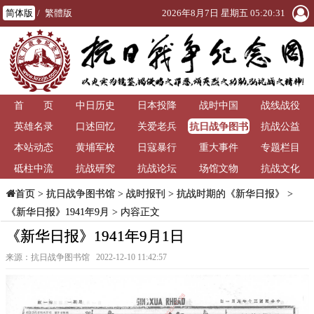
简体版
/
繁體版
2026年8月7日 星期五 05:20:32
首 页
中日历史
日本投降
战时中国
战线战役
抗日战争图书
英雄名录
口述回忆
关爱老兵
抗战公益
馆
本站动态
黄埔军校
日寇暴行
重大事件
专题栏目
砥柱中流
抗战研究
抗战论坛
场馆文物
抗战文化
>
抗日战争图书馆
>
战时报刊
>
抗战时期的《新华日报》
>
首页
《新华日报》1941年9月
> 内容正文
《新华日报》1941年9月1日
来源：抗日战争图书馆 2022-12-10 11:42:57