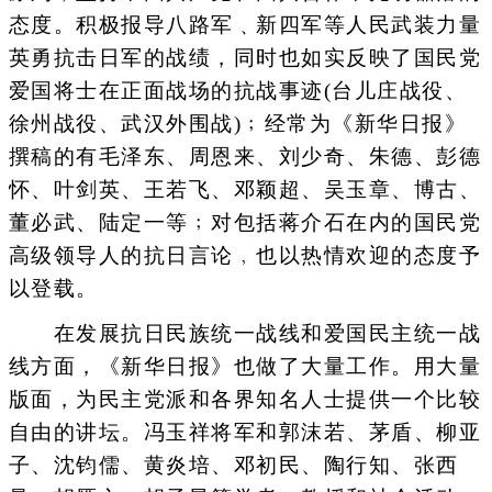
态度。积极报导八路军﹑新四军等人民武装力量
英勇抗击日军的战绩，同时也如实反映了国民党
爱国将士在正面战场的抗战事迹(台儿庄战役、
徐州战役、武汉外围战)﹔经常为《新华日报》
撰稿的有毛泽东、周恩来、刘少奇、朱德、彭德
怀、叶剑英、王若飞、邓颖超、吴玉章、博古、
董必武、陆定一等﹔对包括蒋介石在内的国民党
高级领导人的抗日言论﹐也以热情欢迎的态度予
以登载。
在发展抗日民族统一战线和爱国民主统一战
线方面，《新华日报》也做了大量工作。用大量
版面，为民主党派和各界知名人士提供一个比较
自由的讲坛。冯玉祥将军和郭沫若、茅盾、柳亚
子、沈钧儒、黄炎培、邓初民、陶行知、张西