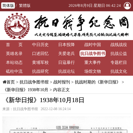
简体版
/
繁體版
2026年8月9日 星期日 06:42:25
首 页
中日历史
日本投降
战时中国
战线战役
抗日战争图书
英雄名录
口述回忆
关爱老兵
抗战公益
馆
本站动态
黄埔军校
日寇暴行
重大事件
专题栏目
砥柱中流
抗战研究
抗战论坛
场馆文物
抗战文化
>
抗日战争图书馆
>
战时报刊
>
抗战时期的《新华日报》
>
首页
《新华日报》1938年10月
> 内容正文
《新华日报》1938年10月18日
来源：抗日战争图书馆 2022-12-08 16:24:14