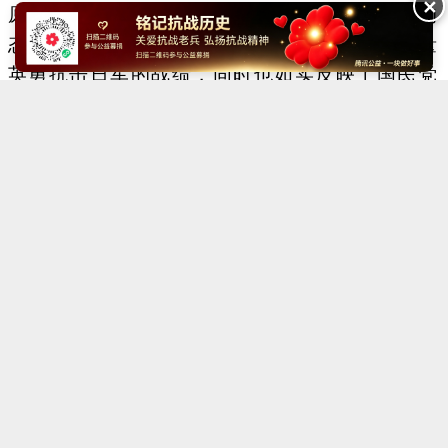
✕
原则，坚持中国共产党在国共合作中光明磊落的
态度。积极报导八路军﹑新四军等人民武装力量
英勇抗击日军的战绩，同时也如实反映了国民党
爱国将士在正面战场的抗战事迹(台儿庄战役、
徐州战役、武汉外围战)﹔经常为《新华日报》
撰稿的有毛泽东、周恩来、刘少奇、朱德、彭德
怀、叶剑英、王若飞、邓颖超、吴玉章、博古、
董必武、陆定一等﹔对包括蒋介石在内的国民党
高级领导人的抗日言论﹐也以热情欢迎的态度予
以登载。
在发展抗日民族统一战线和爱国民主统一战
线方面，《新华日报》也做了大量工作。用大量
版面，为民主党派和各界知名人士提供一个比较
自由的讲坛。冯玉祥将军和郭沫若、茅盾、柳亚
子、沈钧儒、黄炎培、邓初民、陶行知、张西