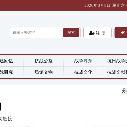
2026年8月8日 星期六 08
搜索
注 册
述回忆
抗战公益
战争寻亲
抗日战争
战研究
场馆文物
抗战文化
抗战文献
分
日
制链接