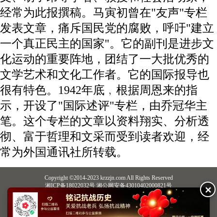
经常为此报撰稿。马寅初曾在"友声"专栏
发表文章，痛斥国民党的腐败，呼吁"建立
一个真正民主的国家"。它的副刊是进步文
化运动的重要阵地，团结了一大批优秀的
文学艺术和文化工作者。它的国际报导也
很有特色。1942年底﹐根据周恩来的指
示，开设了"国际述评"专栏，由乔冠华主
笔。这个专栏的文章以资料翔实、分析透
彻、富于哲理和文采而受到读者欢迎，经
常为外国通讯社所转载。
Copyright ©2014-2023 krzzjn.com All Rights Reserved
湘ICP备18022032号 湘公网安备43010402000821号
✕
中央网信办违法和不良信息举报中心
长沙市互联网违法和不良信息举报中心
不良信息举报电话：0731-85531328 19198230121（微信同号）
纠错电话：18182129125 15116420702
QQ：2652168198