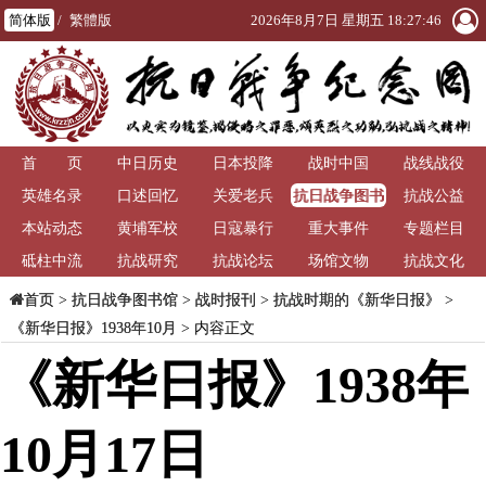
简体版
/
繁體版
2026年8月7日 星期五 18:27:47
首 页
中日历史
日本投降
战时中国
战线战役
抗日战争图书
英雄名录
口述回忆
关爱老兵
抗战公益
馆
本站动态
黄埔军校
日寇暴行
重大事件
专题栏目
砥柱中流
抗战研究
抗战论坛
场馆文物
抗战文化
>
抗日战争图书馆
>
战时报刊
>
抗战时期的《新华日报》
>
首页
《新华日报》1938年10月
> 内容正文
《新华日报》1938年
10月17日