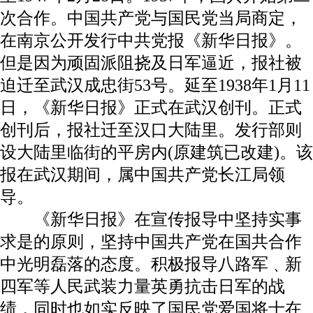
次合作。中国共产党与国民党当局商定，
在南京公开发行中共党报《新华日报》。
但是因为顽固派阻挠及日军逼近，报社被
迫迁至武汉成忠街53号。延至1938年1月11
日，《新华日报》正式在武汉创刊。正式
创刊后，报社迁至汉口大陆里。发行部则
设大陆里临街的平房内(原建筑已改建)。该
报在武汉期间，属中国共产党长江局领
导。
《新华日报》在宣传报导中坚持实事
求是的原则，坚持中国共产党在国共合作
中光明磊落的态度。积极报导八路军﹑新
四军等人民武装力量英勇抗击日军的战
绩，同时也如实反映了国民党爱国将士在