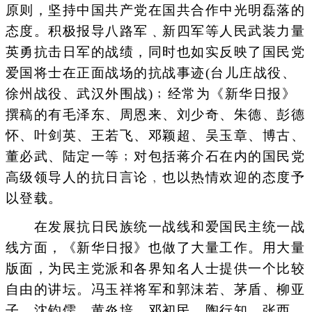
原则，坚持中国共产党在国共合作中光明磊落的
态度。积极报导八路军﹑新四军等人民武装力量
英勇抗击日军的战绩，同时也如实反映了国民党
爱国将士在正面战场的抗战事迹(台儿庄战役、
徐州战役、武汉外围战)﹔经常为《新华日报》
撰稿的有毛泽东、周恩来、刘少奇、朱德、彭德
怀、叶剑英、王若飞、邓颖超、吴玉章、博古、
董必武、陆定一等﹔对包括蒋介石在内的国民党
高级领导人的抗日言论﹐也以热情欢迎的态度予
以登载。
在发展抗日民族统一战线和爱国民主统一战
线方面，《新华日报》也做了大量工作。用大量
版面，为民主党派和各界知名人士提供一个比较
自由的讲坛。冯玉祥将军和郭沫若、茅盾、柳亚
子、沈钧儒、黄炎培、邓初民、陶行知、张西