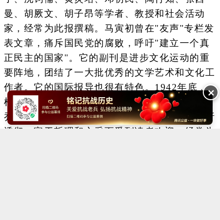
曼、胡厥文、胡子昂等学者、教授和社会活动
家，经常为此报撰稿。马寅初曾在"友声"专栏发
表文章，痛斥国民党的腐败，呼吁"建立一个真
正民主的国家"。它的副刊是进步文化运动的重
要阵地，团结了一大批优秀的文学艺术和文化工
作者。它的国际报导也很有特色。1942年底﹐
✕
根据周恩来的指示，开设了"国际述评"专栏，由
乔冠华主笔。这个专栏的文章以资料翔实、分析
透彻、富于哲理和文采而受到读者欢迎，经常为
外国通讯社所转载。
Copyright ©2014-2023 krzzjn.com All Rights Reserved
湘ICP备18022032号 湘公网安备43010402000821号
中央网信办违法和不良信息举报中心
长沙市互联网违法和不良信息举报中心
不良信息举报电话：0731-85531328 19198230121（微信同号）
纠错电话：18182129125 15116420702
QQ：2652168198