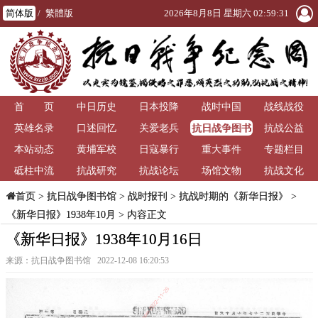
简体版
/
繁體版
2026年8月8日 星期六 02:59:32
首 页
中日历史
日本投降
战时中国
战线战役
抗日战争图书
英雄名录
口述回忆
关爱老兵
抗战公益
馆
本站动态
黄埔军校
日寇暴行
重大事件
专题栏目
砥柱中流
抗战研究
抗战论坛
场馆文物
抗战文化
>
抗日战争图书馆
>
战时报刊
>
抗战时期的《新华日报》
>
首页
《新华日报》1938年10月
> 内容正文
《新华日报》1938年10月16日
来源：抗日战争图书馆 2022-12-08 16:20:53