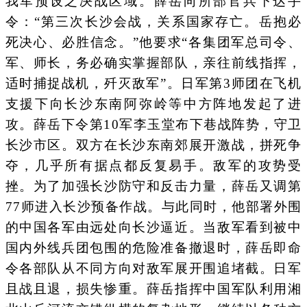
我军预设之决战区域。薛岳向所部官兵下达手
令：“第三次长沙会战，关系国家存亡。岳抱必
死决心、必胜信念。”他要求“各集团军总司令、
军、师长，务必确实掌握部队，亲往前线指挥，
适时捕捉战机，歼灭敌军”。日军第3师团在飞机
支援下向长沙东南阿弥岭等中方阵地发起了进
攻。薛岳下令第10军李玉堂布下巷战阵势，守卫
长沙市区。双方在长沙东南郊展开激战，拼死争
夺，几乎所有据点都反复易手。敌军的攻势受
挫。为了加强长沙防守和反击力量，薛岳又调第
77师进入长沙预备作战。与此同时，他部署外围
的中国各军由远处向长沙逼近。当敌军看到被中
国内外线兵团包围的危险准备撤退时，薛岳即命
令各部队从不同方向对敌军展开围追堵截。日军
且战且退，损失惨重。薛岳指挥中国军队利用湘