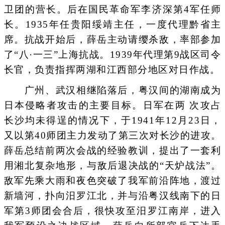
卫团的营长。后在国民革命军李济深第4军任师
长。1935年任贵阳绥靖主任，一度代理黔省主
席。抗战开始后，薛岳主动请缨杀敌，率部参加
了“八·一三”上海抗战。1939年代理第9战区司令
长官，负责指挥两湖和江西部分地区对日作战。
广州、武汉相继陷落后，粤汉间的湖南成为
日本侵略者攻击的主要目标。日军在两 次攻占
长沙均未得逞的情况下，于1941年12月23日，
又以第40师团主力发动了第三次对长沙的进攻。
薛岳总结前两次会战的经验教训，提出了一套利
用湘北复杂地形，与敌后退决战的“天炉战法”。
敌军先乘大雨和夜色突破了我军前沿阵地，渡过
新墙河，扑向汨罗江北，并与沿粤汉线南下的日
军第3师团会合后，很快攻至汨罗江南岸，进入