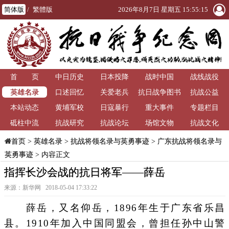
简体版
/
繁體版
2026年8月7日 星期五 15:55:16
首 页
中日历史
日本投降
战时中国
战线战役
英雄名录
口述回忆
关爱老兵
抗日战争图书
抗战公益
本站动态
黄埔军校
日寇暴行
重大事件
馆
专题栏目
砥柱中流
抗战研究
抗战论坛
场馆文物
抗战文化
>
英雄名录
>
抗战将领名录与英勇事迹
>
广东抗战将领名录与
首页
英勇事迹
> 内容正文
指挥长沙会战的抗日将军——薛岳
来源：新华网 2018-05-04 17:33:22
薛岳，又名仰岳，1896年生于广东省乐昌
县。1910年加入中国同盟会，曾担任孙中山警