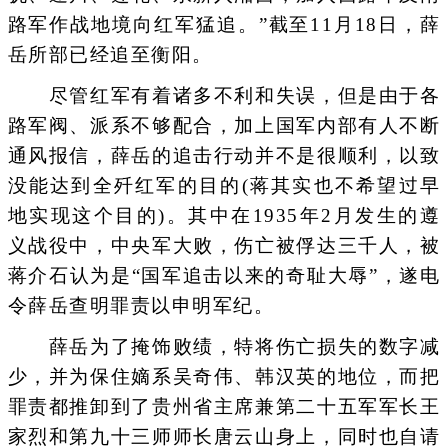
路军作战地境向红军猛追。”截至11月18日，薛
岳所部已经追至衡阳。
尽管红军有着诸多不利和失误，但是由于各
路军阀、派系不够配合，加上国军内部有人不断
通风报信，薛岳的追击行动并不是很顺利，以致
没能达到全歼红军的目的(蒋其实也不希望过早
地实现这个目的)。其中在1935年2月发生的遵
义战役中，中央军大败，伤亡被俘达三千人，被
蒋介石认为是“国军追击以来的奇耻大辱”，遂电
令薛岳查明罪责以申明军纪。
薛岳为了掩饰败绩，特将伤亡损失的数字减
少，并为保住嫡系吴奇伟、韩汉英的地位，而把
罪责都推卸到了贵州省主席兼第二十五军军长王
家烈和第九十三师师长唐云山身上，同时也自请