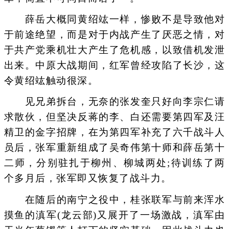
薛岳大概同黄绍竑一样，惨败不是导致他对
于前途绝望，而是对于内战产生了厌恶之情，对
于共产党乘机壮大产生了危机感，以致借机发泄
出来。中原大战期间，红军曾经攻陷了长沙，这
令黄绍竑触动很深。
见兄弟拆台，无奈的张发奎只好向李宗仁请
求散伙，但坚决反蒋的李、白还需要第四军及汪
精卫的金字招牌，在为第四军补充了六千战斗人
员后，张军重新组成了吴奇伟第十师和薛岳第十
二师，分别驻扎于柳州、柳城两处;待训练了两
个多月后，张军即又恢复了战斗力。
在随后的南宁之役中，桂张联军与前来浑水
摸鱼的滇军(龙云部)又展开了一场激战，滇军由