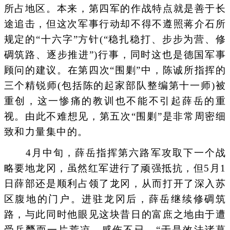
所占地区。本来，第四军的作战特点就是善于长
途追击，但这次军事行动却不得不遵照蒋介石所
规定的“十六字”方针(“稳扎稳打、步步为营、修
碉筑路、逐步推进”)行事，同时这也是德国军事
顾问的建议。在第四次“围剿”中，陈诚所指挥的
三个精锐师(包括陈的起家部队整编第十一师)被
重创，这一惨痛的教训也不能不引起薛岳的重
视。由此不难想见，第五次“围剿”是非常周密细
致和力量集中的。
4月中旬，薛岳指挥第六路军攻取下一个战
略要地龙冈，虽然红军进行了顽强抵抗，但5月1
日薛部还是顺利占领了龙冈，从而打开了深入苏
区腹地的门户。进驻龙冈后，薛岳继续修碉筑
路，与此同时他眼见这块昔日的富庶之地由于遭
受兵燹而一片荒凉，感伤不已，“于是效法诸葛