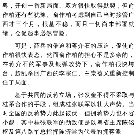
粤，开创一番新局面。双方很快取得默契，但俞
作柏还有些犹豫。俞作柏考虑到自己当时接管广
西才三个月，根基不稳，而且一切尚未部署就
绪，仓促起事必然冒险。
可是，薛岳的催迫和蒋介石的压迫，促使俞
作柏很快表态。然而俞作柏的担心不是多余的，
在蒋介石的军事及银弹攻势下，俞作柏很快垮
台，趁乱杀回广西的李宗仁、白崇禧又重新控制
住了局面。
基于共同的反蒋立场，张发奎不得不采取与
桂系合作的手段，组成桂张联军以壮大声势。当
时全国的反蒋势力此起彼伏，但拥蒋势力也不容
小觑，其中桂张联军的劲敌便是以粤省主席陈铭
枢及第八路军总指挥陈济棠为代表的拥蒋派。