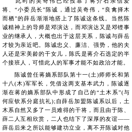
此时的吴奇伟已经投靠了蒋介石亲信爱
将、“小委员长”陈诚，通过吴奇伟，“良禽择木
而栖”的薛岳渐渐地搭上了陈诚这条线。当然陈
诚精神上的导师是邓演达，而邓演达又是邓铿事
业的继承人，大概也出于这层关系，陈诚与薛岳
才较为亲近吧。陈诚忠义、廉洁、强势，他的夫
人还是宋美龄的干女儿，陈氏是蒋介石选定的半
个接班人，可惜此人的军事才能不如政治才能。
陈诚曾任蒋嫡系部队第十一(土)师师长和第
十八(木)军军长，凭借这两支基本武力，陈诚逐
渐在蒋的嫡系部队中形成了自己的“土木系”(与
何应钦系分庭抗礼);自薛岳加盟陈诚系以后，土
木系自然又多了一员难得的干将，而且由于陈、
薛二人互相欣赏，二人也结下了深厚的友谊——
薛岳后来之所以能够建功立业，离不开陈诚对他