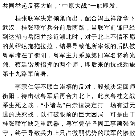
共同举起反蒋大旗，“中原大战”一触即发。
桂张联军决定倾巢而出，配合冯玉祥部拿下
武汉。桂张联军兵分前后两路，当联军前锋已经
到达湖南岳阳并接近湖北时，对于北上不情不愿
的黄绍竑拖拖拉拉，结果导致他所率领的后队被
粤军堵在了衡阳，粤军主力系原第四军名将蒋光
鼐、蔡廷锴所指挥的两个师，即后来的抗战劲旅
第十九路军前身。
李宗仁等不顾白崇禧的反对，毅然决定回师
衡阳，待击破粤军后再合力北上。此次粤桂之战
系生死之战，“小诸葛”白崇禧决定打一场有进无
退的决死战，以打破眼前的巨大困局。可是由于
桂张联军缺乏重武器，粤军凭借坚固工事顽强防
守，终于导致兵力上只占微弱优势的联军的惨败