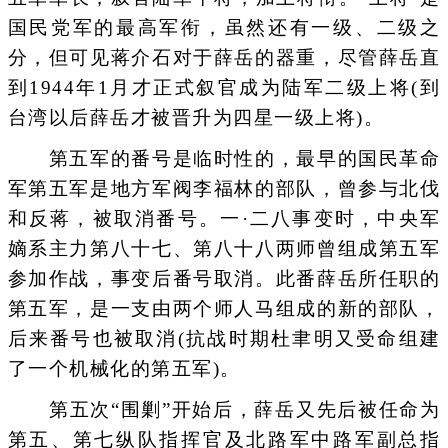
国民党军的最高军衔，虽然还有一级、二级之
分，但可见蒋介石对于薛岳的器重，尽管薛岳直
到1944年1月才正式叙官成为陆军二级上将(到
台湾以后薛岳才被晋升为四星一级上将)。
第五军的番号是临时性的，最早的国民革命
军第五军是地方军阀李福林的部队，曾参与北伐
和反蒋，被取消番号。一·二八事变时，中央军
嫡系主力第八十七、第八十八两师曾组成第五军
参加作战，事变后番号取消。此番薛岳所任职的
第五军，是一支由两个师人马组成的新的部队，
后来番号也被取消(抗战时期杜聿明又受命组建
了一个机械化的第五军)。
第五次“围剿”开始后，薛岳又先后被任命为
第五、第七纵队指挥官及北路军中路军副总指