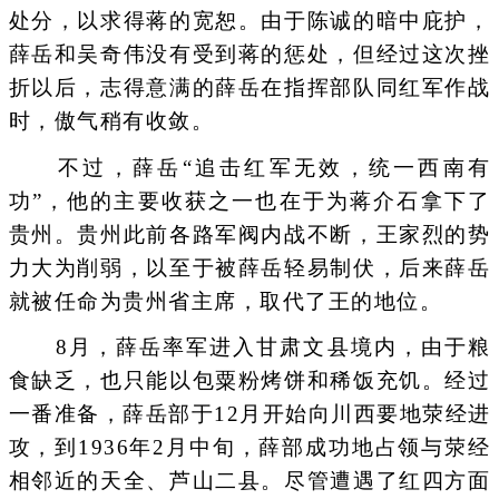
处分，以求得蒋的宽恕。由于陈诚的暗中庇护，
薛岳和吴奇伟没有受到蒋的惩处，但经过这次挫
折以后，志得意满的薛岳在指挥部队同红军作战
时，傲气稍有收敛。
不过，薛岳“追击红军无效，统一西南有
功”，他的主要收获之一也在于为蒋介石拿下了
贵州。贵州此前各路军阀内战不断，王家烈的势
力大为削弱，以至于被薛岳轻易制伏，后来薛岳
就被任命为贵州省主席，取代了王的地位。
8月，薛岳率军进入甘肃文县境内，由于粮
食缺乏，也只能以包粟粉烤饼和稀饭充饥。经过
一番准备，薛岳部于12月开始向川西要地荥经进
攻，到1936年2月中旬，薛部成功地占领与荥经
相邻近的天全、芦山二县。尽管遭遇了红四方面