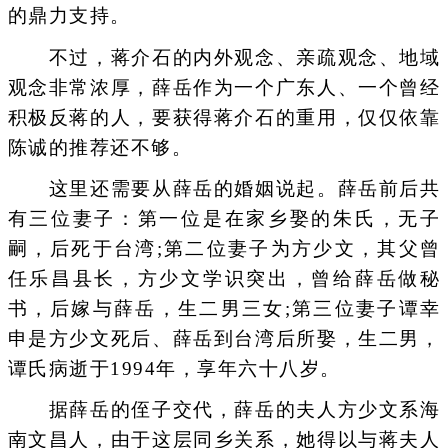
的鼎力支持。
不过，蒋介石的内外观念、亲疏观念、地域
观念非常浓厚，薛岳作为一个广东人、一个曾经
积极反蒋的人，要获得蒋介石的重用，仅仅依靠
陈诚的推荐还不够。
这里还需要从薛岳的婚姻说起。薛岳前后共
有三位妻子：第一位是在家乡娶的朱氏，无子
嗣，后死于台湾;第二位妻子为方少文，其父曾
任乐昌县长，方少文学识突出，曾给薛岳做秘
书，后嫁与薛岳，生二男三女;第三位妻子谭幸
申是方少文死后、薛岳到台湾后所娶，生二男，
谭氏病逝于1994年，享年六十八岁。
据薛岳的侄子交代，薛岳的夫人方少文系海
南文昌人，由于这层同乡关系，她得以与蒋夫人