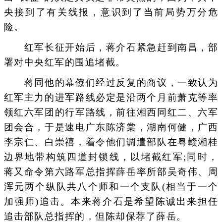
央接到了有关线报，意识到了当前局势万分危
险。
红军长征开始后，蒋介石紧急赶到南昌，部
署对中央红军的围追堵截。
蒋同他的幕僚们经过反复的商议，一致认为
红军主力的进军路线必定是沿两个月前萧克等率
领红六军团的行军路线，前往湘西同红二、六军
团会合，于是速电广东陈济棠，湖南何健，广西
李宗仁、白崇禧，着令他们调遣部队在粤赣湘桂
边界地带构筑四道封锁线，以堵截红军;同时，
蒋又命令第六路军总指挥薛岳率所部吴奇伟、周
浑元两个纵队共八个师和一个支队(相当于一个
加强师)追击。本来蒋介石是希望陈诚出来担任
追击部队总指挥的，但陈却保荐了薛岳。