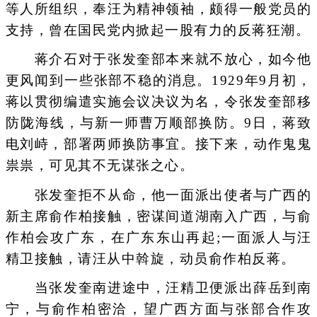
等人所组织，奉汪为精神领袖，颇得一般党员的
支持，曾在国民党内掀起一股有力的反蒋狂潮。
蒋介石对于张发奎部本来就不放心，如今他
更风闻到一些张部不稳的消息。1929年9月初，
蒋以贯彻编遣实施会议决议为名，令张发奎部移
防陇海线，与新一师曹万顺部换防。9日，蒋致
电刘峙，部署两师换防事宜。接下来，动作鬼鬼
祟祟，可见其不无谋张之心。
张发奎拒不从命，他一面派出使者与广西的
新主席俞作柏接触，密谋间道湖南入广西，与俞
作柏会攻广东，在广东东山再起;一面派人与汪
精卫接触，请汪从中斡旋，动员俞作柏反蒋。
当张发奎南进途中，汪精卫便派出薛岳到南
宁，与俞作柏密洽，望广西方面与张部合作攻