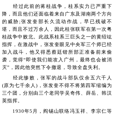
经过此前的蒋桂战争，桂系实力已严重下
降，而且他们还面临着来自广东及湖南两个方向
的威胁;张发奎部长久流动作战，早已残破不
堪，而且不过万余人，因此桂张联军在第一次粤
桂战争中败北。此战系桂系三巨头之一的黄绍竑
指挥，在激战中，张发奎眼见中央军三个师已经
加入战斗，他又得悉蔡廷锴所部正准备前来偷
袭，觉得“即使我们能攻入广州，最终也会被消
灭”，因此他突然下令撤退，导致全盘失利。
经此惨败，张军的战斗部队仅余五六千人
(原为七千余人)，张发奎不得不将第四军缩编为
三个团，分别由三个老同学吴奇伟、薛岳、韩汉
英指挥。
1930年5月，阎锡山联络冯玉祥、李宗仁等