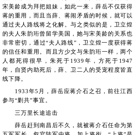
宋美龄成为拜把姐妹，如此一来，薛岳不仅获得
蒋的重用，而且当薛、蒋闹矛盾的时候，就可以
通过夫人路线将之化解。与之类似的是，卫立煌
的夫人朱韵珩曾留学美国，她与宋美龄的关系也
非常密切，通过“夫人路线”，卫立煌一度获得蒋
的信任和重用。而且方少文与朱韵珩一样，两个
人都死得很早，朱死于1939年，方死于1947
年，自贤内助死后，薛、卫二人的受宠程度皆直
线下降。
1933年5月，薛岳应蒋介石之召，前往江西
参与“剿共”事宜。
三万里长途追击
薛岳赶到南昌后不久，就被蒋介石任命为第
五军军长，叙官陆军中将，加上将衔。“上将”是