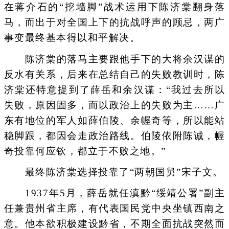
在蒋介石的“挖墙脚”战术运用下陈济棠翻身落
马，而出于对全国上下的抗战呼声的顾忌，两广
事变最终基本得以和平解决。
陈济棠的落马主要跟他手下的大将余汉谋的
反水有关系，后来在总结自己的失败教训时，陈
济棠还特意提到了薛岳和余汉谋：“我过去所以
失败，原因固多，而以政治上的失败为主……广
东有地位的军人如薛伯陵、余幄奇等，所以能站
稳脚跟，都因会走政治路线。伯陵依附陈诚，幄
奇投靠何应钦，都立于不败之地。”
最终陈济棠选择投靠了“两朝国舅”宋子文。
1937年5月，薛岳就任滇黔“绥靖公署”副主
任兼贵州省主席，有代表国民党中央坐镇西南之
意。他本欲积极建设黔省，不期全面抗战突然而