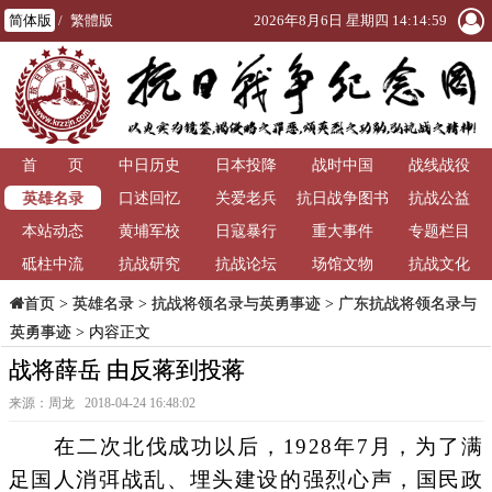
简体版
/
繁體版
2026年8月6日 星期四 14:15:00
首 页
中日历史
日本投降
战时中国
战线战役
英雄名录
口述回忆
关爱老兵
抗日战争图书
抗战公益
本站动态
黄埔军校
日寇暴行
重大事件
馆
专题栏目
砥柱中流
抗战研究
抗战论坛
场馆文物
抗战文化
>
英雄名录
>
抗战将领名录与英勇事迹
>
广东抗战将领名录与
首页
英勇事迹
> 内容正文
战将薛岳 由反蒋到投蒋
来源：周龙 2018-04-24 16:48:02
在二次北伐成功以后，1928年7月，为了满
足国人消弭战乱、埋头建设的强烈心声，国民政