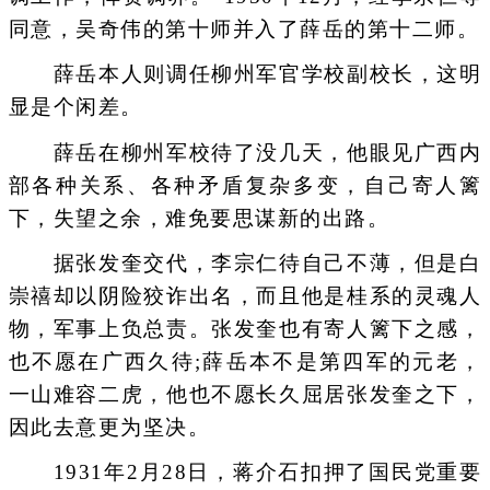
同意，吴奇伟的第十师并入了薛岳的第十二师。
薛岳本人则调任柳州军官学校副校长，这明
显是个闲差。
薛岳在柳州军校待了没几天，他眼见广西内
部各种关系、各种矛盾复杂多变，自己寄人篱
下，失望之余，难免要思谋新的出路。
据张发奎交代，李宗仁待自己不薄，但是白
崇禧却以阴险狡诈出名，而且他是桂系的灵魂人
物，军事上负总责。张发奎也有寄人篱下之感，
也不愿在广西久待;薛岳本不是第四军的元老，
一山难容二虎，他也不愿长久屈居张发奎之下，
因此去意更为坚决。
1931年2月28日，蒋介石扣押了国民党重要