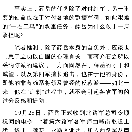
事实上，薛岳的任务除了对付红军，另一重
要的使命也在于对付各地的割据军阀。如此艰难
的“一石二鸟”的双重任务，薛岳为什么敢于一肩
承担呢?
笔者推测，除了薛岳本身的自负外，应该也
与急于立功以自固的心理有关。而蒋介石之所以
采纳陈诚的建议，一方面固然在于薛岳的才干和
威望，以及第四军擅长追击，也在于他的身份，
即他的非蒋嫡系将领及曾经的反蒋派——如此一
来，他在“追剿”过程中，就不会引起各省军阀的
过分反感和提防。
10月25日，薛岳正式收到北路军总司令顾
祝同的电令：“着第六路军各军师由赣南取道上
犹、遂川、莲花、永新入湘西，加入西路军及南