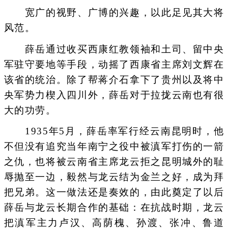
宽广的视野、广博的兴趣，以此足见其大将
风范。
薛岳通过收买西康红教领袖和土司、留中央
军驻守要地等手段，动摇了西康省主席刘文辉在
该省的统治。除了帮蒋介石拿下了贵州以及将中
央军势力楔入四川外，薛岳对于拉拢云南也有很
大的功劳。
1935年5月，薛岳率军行经云南昆明时，他
不但没有追究当年南宁之役中被滇军打伤的一箭
之仇，也将被云南省主席龙云拒之昆明城外的耻
辱抛至一边，毅然与龙云结为金兰之好，成为拜
把兄弟。这一做法还是奏效的，由此奠定了以后
薛岳与龙云长期合作的基础：在抗战时期，龙云
把滇军主力卢汉、高荫槐、孙渡、张冲、鲁道