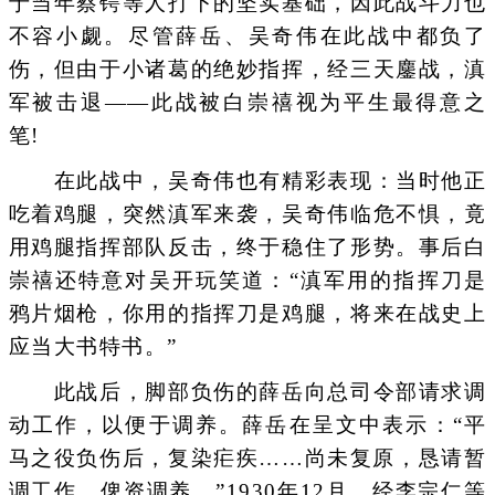
于当年蔡锷等人打下的坚实基础，因此战斗力也
不容小觑。尽管薛岳、吴奇伟在此战中都负了
伤，但由于小诸葛的绝妙指挥，经三天鏖战，滇
军被击退——此战被白崇禧视为平生最得意之
笔!
在此战中，吴奇伟也有精彩表现：当时他正
吃着鸡腿，突然滇军来袭，吴奇伟临危不惧，竟
用鸡腿指挥部队反击，终于稳住了形势。事后白
崇禧还特意对吴开玩笑道：“滇军用的指挥刀是
鸦片烟枪，你用的指挥刀是鸡腿，将来在战史上
应当大书特书。”
此战后，脚部负伤的薛岳向总司令部请求调
动工作，以便于调养。薛岳在呈文中表示：“平
马之役负伤后，复染疟疾……尚未复原，恳请暂
调工作，俾资调养。”1930年12月，经李宗仁等