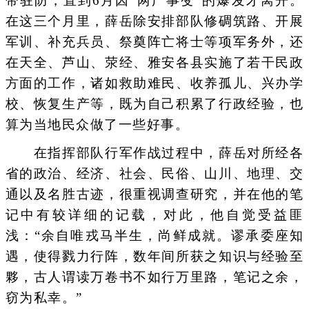
带驻防，直到6月因“两广事变”的爆发才离开。
在这三个月里，薛岳除安排部队修碉筑路、开展
军训、补充兵员、祭奠阵亡将士等项军务外，还
在天全、芦山、荥经、雅安各县实施了若干民政
方面的工作，诸如救助难民、收养孤儿、兴办学
校、恢复生产等，既为自己积累了行政经验，也
算为当地民众做了一些好事。
在指挥部队行军作战过程中，薛岳对所经各
省的政治、经济、社会、民俗、山川、地理、交
通以及名胜古迹，很重视调查研究，并在他的笔
记中有较详细的记载，对此，他自觉受益匪
浅：“余自唯戎马半生，尚鲜成就。谬承委座知
遇，使得戮力行阵，数年间所获之知识与经验至
夥，古人谓读万卷书不如行万里路，笔记之余，
窃为私幸。”