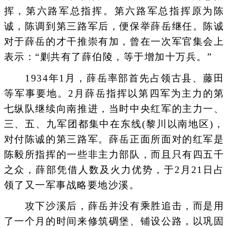
挥，第六路军总指挥。第六路军总指挥原为陈
诚，陈调到第三路军后，便保举薛岳继任。陈诚
对于薛岳的才干推崇有加，曾在一次军官集会上
表示：“剿共有了薛伯陵，等于增加十万兵。”
1934年1月，薛岳率部首先占领古县、藤田
等军事要地。2月薛岳指挥以第四军为主力的第
七纵队继续向南推进，当时中央红军的主力一、
三、五、九军团都集中在东线(黎川以南地区)，
对付陈诚的第三路军。薛岳正面所面对的红军是
陈毅所指挥的一些非主力部队，而且只有四五千
之众，薛部凭借人数及火力优势，于2月21日占
领了又一军事战略要地沙溪。
攻下沙溪后，薛岳并没有乘胜追击，而是用
了一个月的时间来修筑碉堡、铺设公路，以巩固