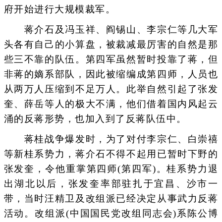
府开始进行大规模裁军。
蒋介石及冯玉祥、阎锡山、李宗仁等几大军
头各有自己的小算盘，被裁减最厉害的自然是那
些三不靠的队伍。第四军虽然暂时投靠了蒋，但
非蒋的嫡系部队，因此被缩编成第四师，人员也
从两万人压缩到不足万人。此举自然引起了张发
奎、薛岳等人的极大不满，他们借着国内风起云
涌的反蒋形势，也加入到了反蒋队伍中。
蒋桂战争爆发时，为了对付李宗仁、白崇禧
等新桂系势力，蒋介石不得不起用已暂时下野的
张发奎，令他重掌第四师(第四军)。桂系势力退
出湖北以后，张发奎率部驻扎于宜昌、沙市一
带，当时汪精卫及改组派已经决定从事武力反蒋
活动。改组派(中国国民党改组同志会)系陈公博