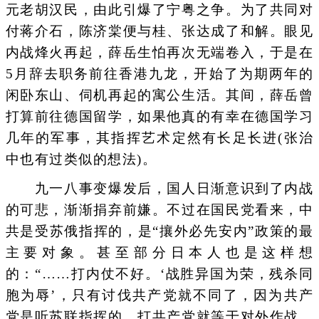
元老胡汉民，由此引爆了宁粤之争。为了共同对
付蒋介石，陈济棠便与桂、张达成了和解。眼见
内战烽火再起，薛岳生怕再次无端卷入，于是在
5月辞去职务前往香港九龙，开始了为期两年的
闲卧东山、伺机再起的寓公生活。其间，薛岳曾
打算前往德国留学，如果他真的有幸在德国学习
几年的军事，其指挥艺术定然有长足长进(张治
中也有过类似的想法)。
九一八事变爆发后，国人日渐意识到了内战
的可悲，渐渐捐弃前嫌。不过在国民党看来，中
共是受苏俄指挥的，是“攘外必先安内”政策的最
主要对象。甚至部分日本人也是这样想
的：“……打内仗不好。‘战胜异国为荣，残杀同
胞为辱’，只有讨伐共产党就不同了，因为共产
党是听苏联指挥的，打共产党就等于对外作战，