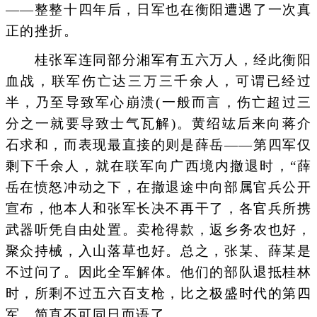
——整整十四年后，日军也在衡阳遭遇了一次真
正的挫折。
桂张军连同部分湘军有五六万人，经此衡阳
血战，联军伤亡达三万三千余人，可谓已经过
半，乃至导致军心崩溃(一般而言，伤亡超过三
分之一就要导致士气瓦解)。黄绍竑后来向蒋介
石求和，而表现最直接的则是薛岳——第四军仅
剩下千余人，就在联军向广西境内撤退时，“薛
岳在愤怒冲动之下，在撤退途中向部属官兵公开
宣布，他本人和张军长决不再干了，各官兵所携
武器听凭自由处置。卖枪得款，返乡务农也好，
聚众持械，入山落草也好。总之，张某、薛某是
不过问了。因此全军解体。他们的部队退抵桂林
时，所剩不过五六百支枪，比之极盛时代的第四
军，简直不可同日而语了 。