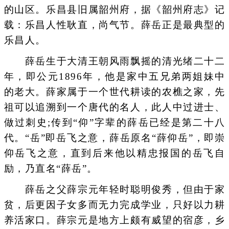
的山区。乐昌县旧属韶州府，据《韶州府志》记
载：乐昌人性耿直，尚气节。薛岳正是最典型的
乐昌人。
薛岳生于大清王朝风雨飘摇的清光绪二十二
年，即公元1896年，他是家中五兄弟两姐妹中
的老大。薛家属于一个世代耕读的农樵之家，先
祖可以追溯到一个唐代的名人，此人中过进士、
做过刺史;传到“仰”字辈的薛岳已经是第二十八
代。“岳”即岳飞之意，薛岳原名“薛仰岳”，即崇
仰岳飞之意，直到后来他以精忠报国的岳飞自
励，乃直名“薛岳”。
薛岳之父薛宗元年轻时聪明俊秀，但由于家
贫，后更因子女多而无力完成学业，只好以力耕
养活家口。薛宗元是地方上颇有威望的宿彦，乡