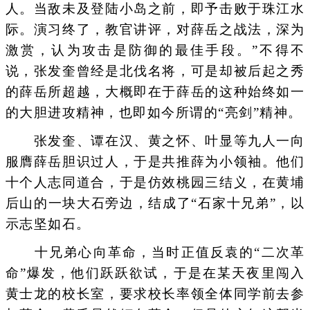
人。当敌未及登陆小岛之前，即予击败于珠江水
际。演习终了，教官讲评，对薛岳之战法，深为
激赏，认为攻击是防御的最佳手段。”不得不
说，张发奎曾经是北伐名将，可是却被后起之秀
的薛岳所超越，大概即在于薛岳的这种始终如一
的大胆进攻精神，也即如今所谓的“亮剑”精神。
张发奎、谭在汉、黄之怀、叶显等九人一向
服膺薛岳胆识过人，于是共推薛为小领袖。他们
十个人志同道合，于是仿效桃园三结义，在黄埔
后山的一块大石旁边，结成了“石家十兄弟”，以
示志坚如石。
十兄弟心向革命，当时正值反袁的“二次革
命”爆发，他们跃跃欲试，于是在某天夜里闯入
黄士龙的校长室，要求校长率领全体同学前去参