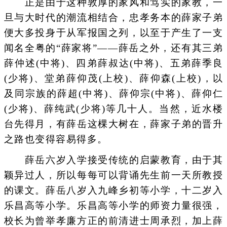
正是由于这种敦厚的家风和笃实的家教，一
旦与大时代的潮流相结合，忠孝务本的薛家子弟
便大多投身于从军报国之列，以至于产生了一支
闻名全粤的“薛家将”——薛岳之外，还有其三弟
薛仲述(中将)、四弟薛叔达(中将)、五弟薛季良
(少将)、堂弟薛仰茂(上校)、薛仰森(上校)，以
及同宗族的薛超(中将)、薛仰宗(中将)、薛仰仁
(少将)、薛纯武(少将)等几十人。当然，近水楼
台先得月，有薛岳这棵大树在，薛家子弟的晋升
之路也变得容易得多。
薛岳六岁入学接受传统的启蒙教育，由于其
颖异过人，所以每每可以背诵先生前一天所教授
的课文。薛岳八岁入九峰乡初等小学，十二岁入
乐昌高等小学。乐昌高等小学的师资力量很强，
校长为曾举孝廉方正的前清进士周承烈，加上薛