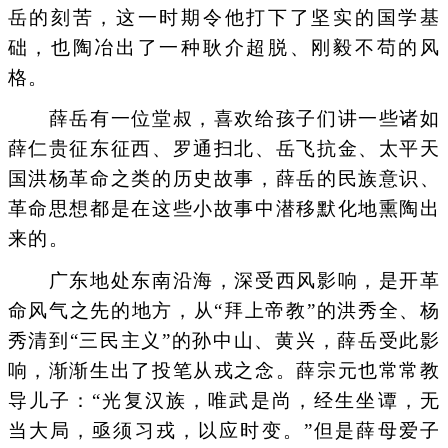
岳的刻苦，这一时期令他打下了坚实的国学基
础，也陶冶出了一种耿介超脱、刚毅不苟的风
格。
薛岳有一位堂叔，喜欢给孩子们讲一些诸如
薛仁贵征东征西、罗通扫北、岳飞抗金、太平天
国洪杨革命之类的历史故事，薛岳的民族意识、
革命思想都是在这些小故事中潜移默化地熏陶出
来的。
广东地处东南沿海，深受西风影响，是开革
命风气之先的地方，从“拜上帝教”的洪秀全、杨
秀清到“三民主义”的孙中山、黄兴，薛岳受此影
响，渐渐生出了投笔从戎之念。薛宗元也常常教
导儿子：“光复汉族，唯武是尚，经生坐谭，无
当大局，亟须习戎，以应时变。”但是薛母爱子