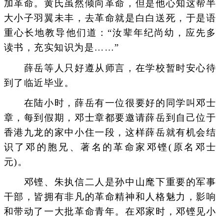
加革命。黄氏虽然倾向革命，但是他心知这帮半
大小子羽翼未丰，去革命就是白白送死，于是语
重心长地教导他们道：“汝辈年纪尚幼，应先多
读书，充实知识为是……”
薛岳等人只好遵从师言，在学校暂时安心待
到了临近毕业。
在陆小时，薛岳有一位很要好的同学叫邓士
章，每到假期，邓士章都要邀请薛岳到自己位于
香港九龙的家中小住一段，这样薛岳就有机会结
识了邓的胞兄、著名的革命家邓铿(原名邓士
元)。
邓铿、朱执信二人是孙中山麾下重要的军事
干部，皆拥有非凡的革命精神和人格魅力，影响
和带动了一大批革命青年。在邓家时，邓铿见小