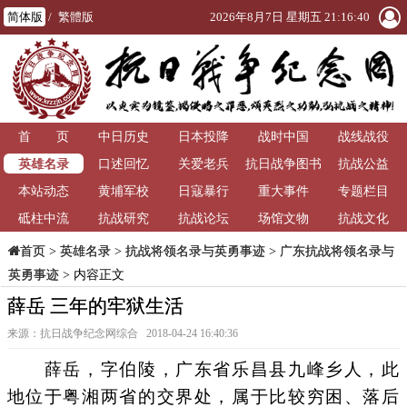
简体版
/
繁體版
2026年8月7日 星期五 21:16:41
首 页
中日历史
日本投降
战时中国
战线战役
英雄名录
口述回忆
关爱老兵
抗日战争图书
抗战公益
本站动态
黄埔军校
日寇暴行
重大事件
馆
专题栏目
砥柱中流
抗战研究
抗战论坛
场馆文物
抗战文化
>
英雄名录
>
抗战将领名录与英勇事迹
>
广东抗战将领名录与
首页
英勇事迹
> 内容正文
薛岳 三年的牢狱生活
来源：抗日战争纪念网综合 2018-04-24 16:40:36
薛岳，字伯陵，广东省乐昌县九峰乡人，此
地位于粤湘两省的交界处，属于比较穷困、落后