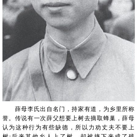
薛母李氏出自名门，持家有道，为乡里所称
誉。传说有一次薛父想要上树去摘取蜂巢，薛母
认为这种行为有些缺德，所以力劝丈夫不要上
树;后来其他乡人上了树，却被摔下来成了残