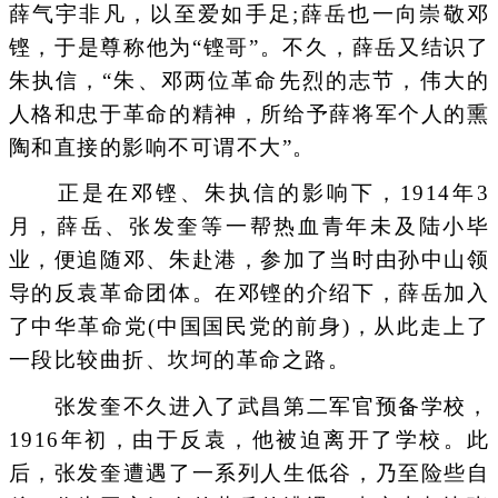
薛气宇非凡，以至爱如手足;薛岳也一向崇敬邓
铿，于是尊称他为“铿哥”。不久，薛岳又结识了
朱执信，“朱、邓两位革命先烈的志节，伟大的
人格和忠于革命的精神，所给予薛将军个人的熏
陶和直接的影响不可谓不大”。
正是在邓铿、朱执信的影响下，1914年3
月，薛岳、张发奎等一帮热血青年未及陆小毕
业，便追随邓、朱赴港，参加了当时由孙中山领
导的反袁革命团体。在邓铿的介绍下，薛岳加入
了中华革命党(中国国民党的前身)，从此走上了
一段比较曲折、坎坷的革命之路。
张发奎不久进入了武昌第二军官预备学校，
1916年初，由于反袁，他被迫离开了学校。此
后，张发奎遭遇了一系列人生低谷，乃至险些自