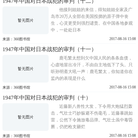
1947年中国对日本战犯的审判（十二）
他接到姐姐的来信，得知姐姐全家及广
岛市20万人全部在美国投掷的原子弹中丧
生，心灵更受到强烈谴责。在中国各地参观
中，一处处日本
2017-08-16 15:08
来源：360图书馆
1947年中国对日本战犯的审判（十一）
鹿毛繁太想到欠中国人民的条条血债，
心虚地冒出冷汗，不由自主地低下了头。只
听孙明斋大吼一声：鹿毛繁太，你知道你在
监内的表现是什么
2017-08-16 15:08
来源：360图书馆
1947年中国对日本战犯的审判（十）
近藤新八兽性大发，下令用大炮猛烈轰
击，气壮士巧妙躲避不伤毫毛，近藤暴跳如
雷，公然下令施放毒品弹。气壮士虽中毒昏
厥，仍把枪支砸烂
2017-08-16 15:08
来源：360图书馆