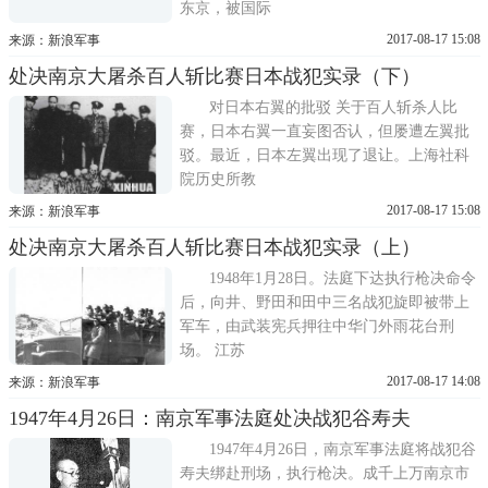
东京，被国际
2017-08-17 15:08
来源：新浪军事
处决南京大屠杀百人斩比赛日本战犯实录（下）
对日本右翼的批驳 关于百人斩杀人比
赛，日本右翼一直妄图否认，但屡遭左翼批
驳。最近，日本左翼出现了退让。上海社科
院历史所教
2017-08-17 15:08
来源：新浪军事
处决南京大屠杀百人斩比赛日本战犯实录（上）
1948年1月28日。法庭下达执行枪决命令
后，向井、野田和田中三名战犯旋即被带上
军车，由武装宪兵押往中华门外雨花台刑
场。 江苏
2017-08-17 14:08
来源：新浪军事
1947年4月26日：南京军事法庭处决战犯谷寿夫
1947年4月26日，南京军事法庭将战犯谷
寿夫绑赴刑场，执行枪决。成千上万南京市