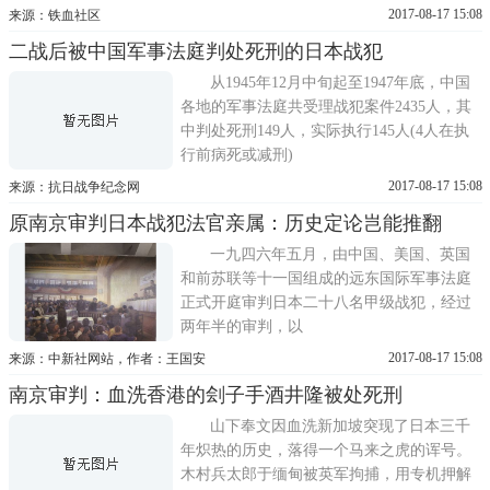
2017-08-17 15:08
来源：铁血社区
二战后被中国军事法庭判处死刑的日本战犯
从1945年12月中旬起至1947年底，中国
各地的军事法庭共受理战犯案件2435人，其
中判处死刑149人，实际执行145人(4人在执
行前病死或减刑)
2017-08-17 15:08
来源：抗日战争纪念网
原南京审判日本战犯法官亲属：历史定论岂能推翻
一九四六年五月，由中国、美国、英国
和前苏联等十一国组成的远东国际军事法庭
正式开庭审判日本二十八名甲级战犯，经过
两年半的审判，以
2017-08-17 15:08
来源：中新社网站，作者：王国安
南京审判：血洗香港的刽子手酒井隆被处死刑
山下奉文因血洗新加坡突现了日本三千
年炽热的历史，落得一个马来之虎的诨号。
木村兵太郎于缅甸被英军拘捕，用专机押解