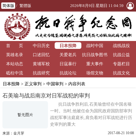
简体版
/
繁體版
2026年8月9日 星期日 11:05:00
日本投降
首 页
中日历史
战时中国
战线战役
英雄名录
口述回忆
关爱老兵
抗日战争图书
抗战公益
本站动态
黄埔军校
日寇暴行
重大事件
馆
专题栏目
砥柱中流
抗战研究
抗战论坛
场馆文物
抗战文化
日本投降
>
正义审判
>
中国审判
> 内容列表
石美瑜与战后南京对日军战犯的审判
抗日战争胜利后,石美瑜曾经在中国名噪
一时。当时,他被任命为国民政府国防部审判
战犯军事法庭庭长,肩负着对日军战犯进行历
史审判的重大
2017-08-21 10:08
来源：金月芽