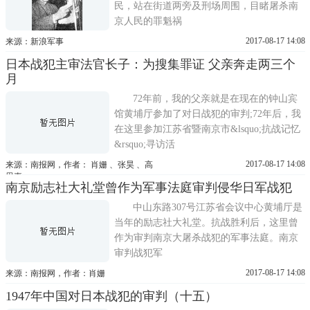
民，站在街道两旁及刑场周围，目睹屠杀南
京人民的罪魁祸
2017-08-17 14:08
来源：新浪军事
日本战犯主审法官长子：为搜集罪证 父亲奔走两三个
月
72年前，我的父亲就是在现在的钟山宾
馆黄埔厅参加了对日战犯的审判;72年后，我
在这里参加江苏省暨南京市&lsquo;抗战记忆
&rsquo;寻访活
2017-08-17 14:08
来源：南报网，作者： 肖姗 、张昊 、高
思嘉
南京励志社大礼堂曾作为军事法庭审判侵华日军战犯
中山东路307号江苏省会议中心黄埔厅是
当年的励志社大礼堂。抗战胜利后，这里曾
作为审判南京大屠杀战犯的军事法庭。南京
审判战犯军
2017-08-17 14:08
来源：南报网，作者：肖姗
1947年中国对日本战犯的审判（十五）