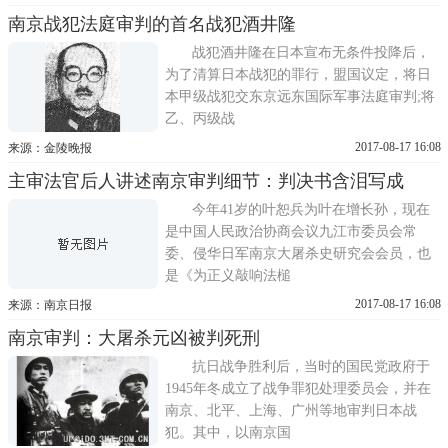
南京战犯法庭审判的首名战犯酒井隆
战犯酒井隆在日本宣布无条件投降后，
为了清算日本战犯的罪行，盟国议定，将日
本甲级战犯交东京远东国际军事法庭审判;将
乙、丙级战
2017-08-17 16:08
来源：金陵晚报
主审法官后人讲述南京审判细节：判决书含泪写成
今年41岁的叶恕兵为叶在增长孙，现在
是中国人民政治协商会议九江市委员会常
委、侵华日军南京大屠杀史研究会会员，也
是《为正义敲响法槌
2017-08-17 16:08
来源：南京日报
南京审判：大屠杀元凶被判死刑
抗日战争胜利后，当时的国民党政府于
1945年冬成立了战争罪犯处理委员会，并在
南京、北平、上海、广州等地审判日本战
犯。其中，以南京国