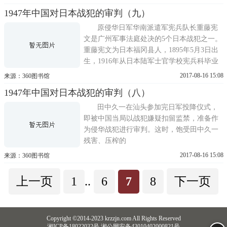
1947年中国对日本战犯的审判（九）
原侵华日军华南派遣军宪兵队长重藤宪
文是广州军事法庭处决的5个日本战犯之一。
重藤宪文为日本福冈县人，1895年5月3日出
生，1916年从日本陆军士官学校宪兵科毕业
后，就开始了罪恶的侵华宪兵生涯。
2017-08-16 15:08
来源：360图书馆
1947年中国对日本战犯的审判（八）
田中久一在汕头参加完日军投降仪式，
即被中国当局以战犯嫌疑扣留监禁，准备作
为侵华战犯进行审判。这时，饱受田中久一
残害、压榨的
2017-08-16 15:08
来源：360图书馆
上一页
1
..
6
7
8
下一页
Copyright ©2014-2023 krzzjn.com All Rights Reserved
湘ICP备18022032号 湘公网安备43010402000821号